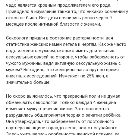
чадо является кровным продолжателем его рода.
Приводило в изумление также то, что никаких сомнений у
отцов не было. Все дети появились ровно через 9
месяцев после интимной близости с жёнами.
Сексологи пришли в состояние растерянности: вся
статистика женских измен летела к чертям. Как же часто
надо изменять мужьям, сколько иметь длительных
сексуальных связей на стороне, чтобы забеременеть от
чужого мужчины, ведя активную сексуальную жизнь с
мужем? Выходило, что женщины нагло врут во время
анкетных исследований. Изменяет не 25% жён, а
значительно больше.
Но скоро выяснилось, что прекрасный пол и не думал
обманывать сексологов. Только каждая 4 женщина
изменяет мужу в течение жизни. Зато полностью
разрушилась общепринятая теория о зачатии ребёнка.
Она утверждала, что забеременеть от постоянного
партнёра женщине гораздо легче, чем от случайного.
Здесь учитывались особенности женской психике, её