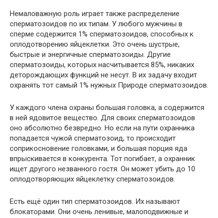
Немаловажную роль играет также распределение
сперматозоидов по их типам. У любого мужчины в
сперме содержится 1% сперматозоидов, способных к
оплодотворению яйцеклетки. Это очень шустрые,
быстрые и энергичные сперматозоиды. Другие
сперматозоиды, которых насчитывается 85%, никаких
деторождающих функций не несут. В их задачу входит
охранять тот самый 1% нужных Природе сперматозоидов.
У каждого члена охраны большая головка, а содержится
в ней ядовитое вещество. Для своих сперматозоидов
оно абсолютно безвредно. Но если на пути охранника
попадается чужой сперматозоид, то происходит
соприкосновение головками, и большая порция яда
впрыскивается в конкурента. Тот погибает, а охранник
ищет другого незванного гостя. Он может убить до 10
оплодотворяющих яйцеклетку сперматозоидов.
Есть ещё один тип сперматозоидов. Их называют
блокаторами. Они очень ленивые, малоподвижные и