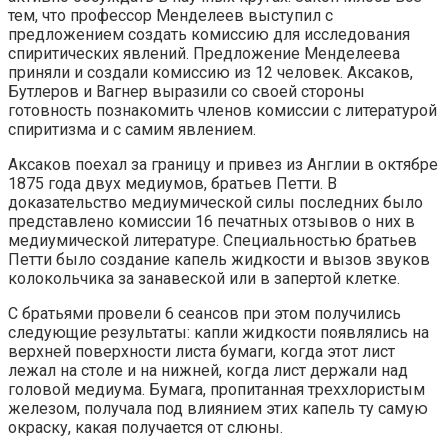
тем, что профессор Менделеев выступил с
предложением создать комиссию для исследования
спиритических явлений. Предложение Менделеева
приняли и создали комиссию из 12 человек. Аксаков,
Бутлеров и Вагнер выразили со своей стороны
готовность познакомить членов комиссии с литературой
спиритизма и с самим явлением.
Аксаков поехал за границу и привез из Англии в октябре
1875 года двух медиумов, братьев Петти. В
доказательство медиумической силы последних было
представлено комиссии 16 печатных отзывов о них в
медиумической литературе. Специальностью братьев
Петти было создание капель жидкости и вызов звуков
колокольчика за занавеской или в запертой клетке.
С братьями провели 6 сеансов при этом получились
следующие результаты: капли жидкости появлялись на
верхней поверхности листа бумаги, когда этот лист
лежал на столе и на нижней, когда лист держали над
головой медиума. Бумага, пропитанная треххлористым
железом, получала под влиянием этих капель ту самую
окраску, какая получается от слюны.