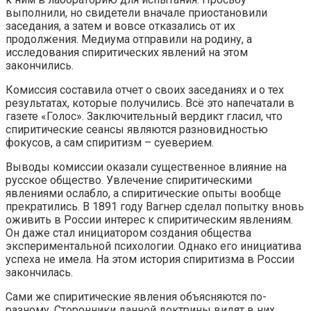
выполнили, но свидетели вначале приостановили
заседания, а затем и вовсе отказались от их
продолжения. Медиума отправили на родину, а
исследования спиритических явлений на этом
закончились.
Комиссия составила отчет о своих заседаниях и о тех
результатах, которые получились. Всё это напечатали в
газете «Голос». Заключительный вердикт гласил, что
спиритические сеансы являются разновидностью
фокусов, а сам спиритизм – суеверием.
Выводы комиссии оказали существенное влияние на
русское общество. Увлечение спиритическими
явлениями ослабло, а спиритические опыты вообще
прекратились. В 1891 году Вагнер сделал попытку вновь
оживить в России интерес к спиритическим явлениям.
Он даже стал инициатором создания общества
экспериментальной психологии. Однако его инициатива
успеха не имела. На этом история спиритизма в России
закончилась.
Сами же спиритические явления объясняются по-
разному. Сторонники данной доктрины видят в них