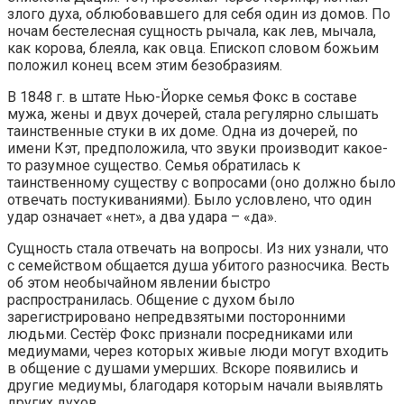
злого духа, облюбовавшего для себя один из домов. По
ночам бестелесная сущность рычала, как лев, мычала,
как корова, блеяла, как овца. Епископ словом божьим
положил конец всем этим безобразиям.
В 1848 г. в штате Нью-Йорке семья Фокс в составе
мужа, жены и двух дочерей, стала регулярно слышать
таинственные стуки в их доме. Одна из дочерей, по
имени Кэт, предположила, что звуки производит какое-
то разумное существо. Семья обратилась к
таинственному существу с вопросами (оно должно было
отвечать постукиваниями). Было условлено, что один
удар означает «нет», а два удара – «да».
Сущность стала отвечать на вопросы. Из них узнали, что
с семейством общается душа убитого разносчика. Весть
об этом необычайном явлении быстро
распространилась. Общение с духом было
зарегистрировано непредвзятыми посторонними
людьми. Сестёр Фокс признали посредниками или
медиумами, через которых живые люди могут входить
в общение с душами умерших. Вскоре появились и
другие медиумы, благодаря которым начали выявлять
других духов.