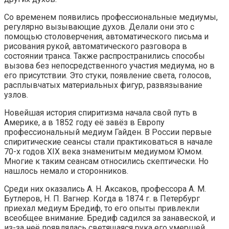
Со временем появились профессиональные медиумы,
регулярно вызывающие духов. Делали они это с
помощью столоверчения, автоматического письма и
рисования рукой, автоматического разговора в
состоянии транса. Также распространились способы
вызова без непосредственного участия медиума, но в
его присутствии. Это стуки, появление света, голосов,
расплывчатых материальных фигур, развязывание
узлов.
Новейшая история спиритизма начала свой путь в
Америке, а в 1852 году её завёз в Европу
профессиональный медиум Гайден. В России первые
спиритические сеансы стали практиковаться в начале
70-х годов XIX века знаменитым медиумом Юмом.
Многие к таким сеансам относились скептически. Но
нашлось немало и сторонников.
Среди них оказались А. Н. Аксаков, профессора А. М.
Бутлеров, Н. П. Вагнер. Когда в 1874 г. в Петербург
приехал медиум Бредиф, то его опыты привлекли
всеобщее внимание. Бредиф садился за занавеской, и
из-за неё появлялась светящаяся рука его умершей