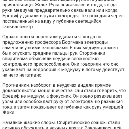
приятельницы Жеке. Рука появлялась и тогда, когда
руки медиума предварительно связывали или когда
Бредифу давали в руки электроды. Те проходили через
поставленный на виду у публике светящийся
гальванометр.
Однако опыты перестали удаваться, когда по
предложению профессора Боргмана электроды
заменили узкими ванночками. В них медиум должен
был опускать средние пальцы рук. Сторонники
спиритизма объясняли неудачи сложностью
контрольного приспособления. Они говорили, что оно
указывает на недоверия к медиуму и потому действует
на него негативно.
Противники, наоборот, в неудачах видели прямое
доказательство мошенничества. Они стали говорить, что
Бредиф не медиум, а фокусник. Он ловко развязывает
узлы или освобождает руку от электрода, не размыкая
тока, а затем показывает её публике как руку умершей
Жеке.
Начались жаркие споры. Спиритические сеансы стали
активно обсуждать в научных кругах. Закончилось всё