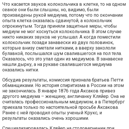
Что касается звуков колокольчика в клетке, то на одном
сеансе они были слышны, но, видимо, были
произведены рукой медиума, потому что по окончании
опыта клетка оказалась сдвинутой, а колокольчик
опрокинутым. Тогда приняли защитные меры, чтобы
медиум не мог коснуться колокольчика. В этом случае
никто никаких звуков не услышал. А когда поместили
колокольчик позади занавески из двух половинок,
которые внизу сметали нитками, а вверху закололи
булавкой, послышался шум свалившегося на пол тела.
Оказалось, что это упал один из медиумов. В занавеске
нашли дырку, а на рукаве свалившегося медиума
оказались нитки.
Обсудив результаты, комиссия признала братьев Петти
обманщиками. Но история спиритизма в России на этом
не закончилась. В январе 1876 года Аксаков привез
другого медиума – женщину, англичанку Кляйер. Она не
считалась профессиональным медиумом, а в Петербург
приехала только по настоятельной просьбе Аксакова.
Ранее с ней проводил опыты ученый Крукс, и
результаты оказались очень хорошими.
Специализировалась Кляйер на столоверчении при