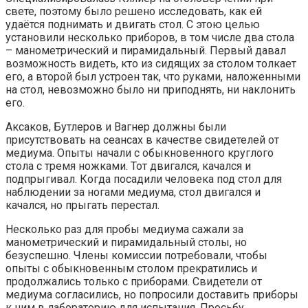
свете, поэтому было решено исследовать, как ей
удаётся поднимать и двигать стол. С этою целью
установили несколько приборов, в том числе два стола
– манометрический и пирамидальный. Первый давал
возможность видеть, кто из сидящих за столом толкает
его, а второй был устроен так, что руками, наложенными
на стол, невозможно было ни приподнять, ни наклонить
его.
Аксаков, Бутлеров и Вагнер должны были
присутствовать на сеансах в качестве свидетелей от
медиума. Опыты начали с обыкновенного круглого
стола с тремя ножками. Тот двигался, качался и
подпрыгивал. Когда посадили человека под стол для
наблюдении за ногами медиума, стол двигался и
качался, но прыгать перестал.
Несколько раз для пробы медиума сажали за
манометрический и пирамидальный столы, но
безуспешно. Члены комиссии потребовали, чтобы
опыты с обыкновенным столом прекратились и
продолжались только с приборами. Свидетели от
медиума согласились, но попросили доставить приборы
к ним в лабораторию для испытания. Просьбу