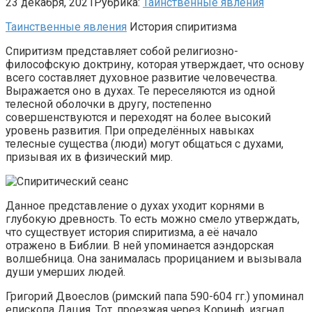
23 декабря, 2021
Рубрика:
Таинственные явления
Таинственные явления
История спиритизма
Спиритизм представляет собой религиозно-
философскую доктрину, которая утверждает, что основу
всего составляет духовное развитие человечества.
Выражается оно в духах. Те переселяются из одной
телесной оболочки в другу, постепенно
совершенствуются и переходят на более высокий
уровень развития. При определённых навыках
телесные существа (люди) могут общаться с духами,
призывая их в физический мир.
Данное представление о духах уходит корнями в
глубокую древность. То есть можно смело утверждать,
что существует история спиритизма, а её начало
отражено в Библии. В ней упоминается аэндорская
волшебница. Она занималась прорицанием и вызывала
души умерших людей.
Григорий Двоеслов (римский папа 590-604 гг.) упоминал
епископа Дация. Тот, проезжая через Коринф, изгнал