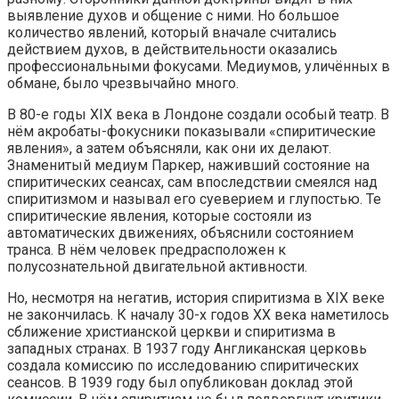
выявление духов и общение с ними. Но большое
количество явлений, который вначале считались
действием духов, в действительности оказались
профессиональными фокусами. Медиумов, уличённых в
обмане, было чрезвычайно много.
В 80-е годы XIX века в Лондоне создали особый театр. В
нём акробаты-фокусники показывали «спиритические
явления», а затем объясняли, как они их делают.
Знаменитый медиум Паркер, наживший состояние на
спиритических сеансах, сам впоследствии смеялся над
спиритизмом и называл его суеверием и глупостью. Те
спиритические явления, которые состояли из
автоматических движениях, объяснили состоянием
транса. В нём человек предрасположен к
полусознательной двигательной активности.
Но, несмотря на негатив, история спиритизма в XIX веке
не закончилась. К началу 30-х годов XX века наметилось
сближение христианской церкви и спиритизма в
западных странах. В 1937 году Англиканская церковь
создала комиссию по исследованию спиритических
сеансов. В 1939 году был опубликован доклад этой