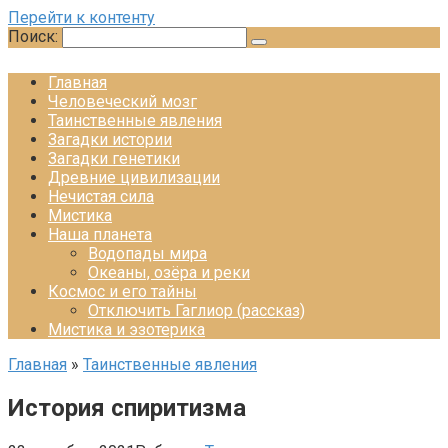
Перейти к контенту
Поиск:
Главная
Человеческий мозг
Таинственные явления
Загадки истории
Загадки генетики
Древние цивилизации
Нечистая сила
Мистика
Наша планета
Водопады мира
Океаны, озёра и реки
Космос и его тайны
Отключить Гаглиор (рассказ)
Мистика и эзотерика
Главная
»
Таинственные явления
История спиритизма