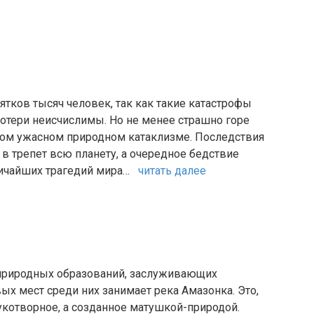
тков тысяч человек, так как такие катастрофы
отери неисчислимы. Но не менее страшно горе
 этом ужасном природном катаклизме. Последствия
 в трепет всю планету, а очередное бедствие
еличайших трагедий мира…
читать далее
 природных образований, заслуживающих
х мест среди них занимает река Амазонка. Это,
 рукотворное, а созданное матушкой-природой.