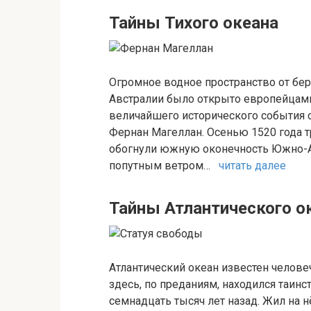
Тайны Тихого океана
Огромное водное пространство от бер
Австралии было открыто европейцами
величайшего исторического события с
Фернан Магеллан. Осенью 1520 года т
обогнули южную оконечность Южно-Ам
попутным ветром…
читать далее
Тайны Атлантического о
Атлантический океан известен челов
здесь, по преданиям, находился таин
семнадцать тысяч лет назад. Жил на