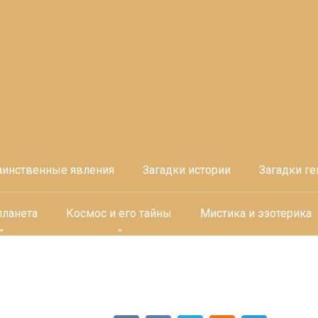
аинственные явления
Загадки истории
Загадки ге
планета
Космос и его тайны
Мистика и эзотерика