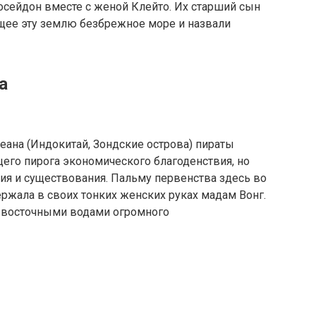
Посейдон вместе с женой Клейто. Их старший сын
ющее эту землю безбрежное море и назвали
а
еана (Индокитай, Зондские острова) пираты
его пирога экономического благоденствия, но
ия и существования. Пальму первенства здесь во
ржала в своих тонких женских руках мадам Вонг.
о восточными водами огромного