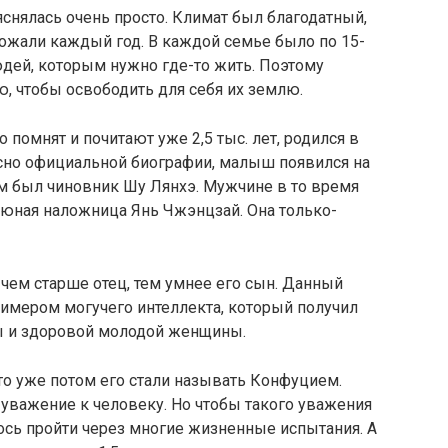
яснялась очень просто. Климат был благодатный,
рожали каждый год. В каждой семье было по 15-
юдей, которым нужно где-то жить. Поэтому
, чтобы освободить для себя их землю.
помнят и почитают уже 2,5 тыс. лет, родился в
асно официальной биографии, малыш появился на
цом был чиновник Шу Лянхэ. Мужчине в то время
 юная наложница Янь Чжэнцзай. Она только-
 чем старше отец, тем умнее его сын. Данный
римером могучего интеллекта, который получил
ы и здоровой молодой женщины.
Это уже потом его стали называть Конфуцием.
уважение к человеку. Но чтобы такого уважения
сь пройти через многие жизненные испытания. А