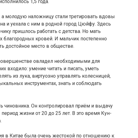
исполнилось 1,5 года.
а, а молодую наложницу стали третировать вдовы
а и уехала с ним в родной город Цюйфу. Здесь
чику пришлось работать с детства. Но мать
х благородных кровей. И мальчик постепенно
ть достойное место в обществе.
 совершенстве овладел необходимыми для
 них входило: умение читать и писать, уметь
елять из лука, виртуозно управлять колесницей,
зыкальных инструментах, знать и соблюдать
ь чиновника. Он контролировал приём и выдачу
о период жизни от 20 до 25 лет. В это время Кун-
.
ция в Китае была очень жестокой по отношению к