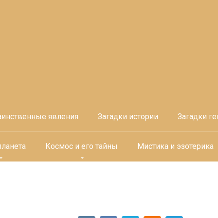
аинственные явления
Загадки истории
Загадки ге
планета
Космос и его тайны
Мистика и эзотерика