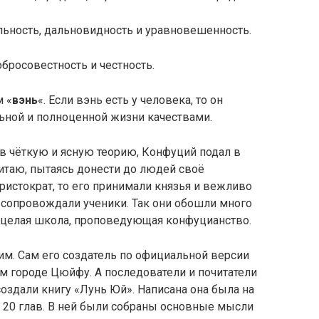
льность, дальновидность и уравновешенность.
обросовестность и честность.
м «
вэнь
«. Если вэнь есть у человека, то он
ной и полноценной жизни качествами.
в чёткую и ясную теорию, Конфуций подал в
Китаю, пытаясь донести до людей своё
ристократ, то его принимали князья и вежливо
а сопровождали ученики. Так они обошли много
ь целая школа, проповедующая конфуцианство.
им. Сам его создатель по официальной версии
ном городе Цюйфу. А последователи и почитатели
оздали книгу «Лунь Юй». Написана она была на
 20 глав. В ней были собраны основные мысли