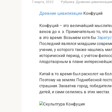
7 марта, 2022
Рубрика:
Древние цивилизаци
Древние цивилизации
Конфуций
Конфуций – это величайший мыслитель
веков до н. э. Примечательно то, чт
в это время. Возьмём хотя бы
Заратус
Последний являлся младшим совреме
учение, у которого также нашлись мил
исторический период, с учётом филос
плодотворным в плане интереснейших
Китай в то время был расколот на б
Поэтому на землях Поднебесной пост
страшная. Захватив город, победител
детей, и сами селились в этих местах.