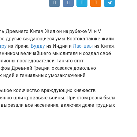
и
 Древнего Китая. Жил он на рубеже VI и V
о все другие выдающиеся умы Востока также жили
тру
из Ирана,
Будду
из Индии и
Лао-цзы
из Китая.
нником величайшего мыслителя и создал своё
лионы последователей. Так что этот
офов Древней Греции, оказался довольно
 идей и гениальных умозаключений.
ольшое количество враждующих княжеств.
оянно шли кровавые войны. При этом резня была
и вырезали всё население, включая даже грудных