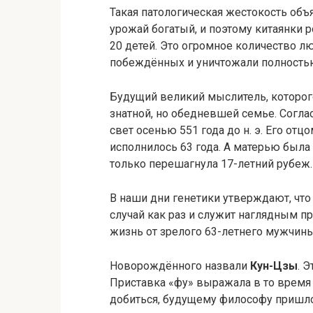
Такая патологическая жестокость объ
урожай богатый, и поэтому китаянки 
20 детей. Это огромное количество л
побеждённых и уничтожали полностью
Будущий великий мыслитель, которого 
знатной, но обедневшей семье. Согл
свет осенью 551 года до н. э. Его от
исполнилось 63 года. А матерью была
только перешагнула 17-летний рубеж.
В наши дни генетики утверждают, что
случай как раз и служит наглядным п
жизнь от зрелого 63-летнего мужчин
Новорождённого назвали
Кун-Цзы
. 
Приставка «фу» выражала в то время 
добиться, будущему философу пришло