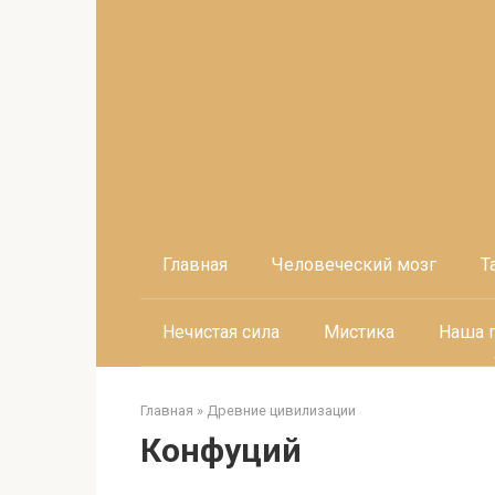
Перейти
к
контенту
Главная
Человеческий мозг
Т
Нечистая сила
Мистика
Наша 
Главная
»
Древние цивилизации
Конфуций