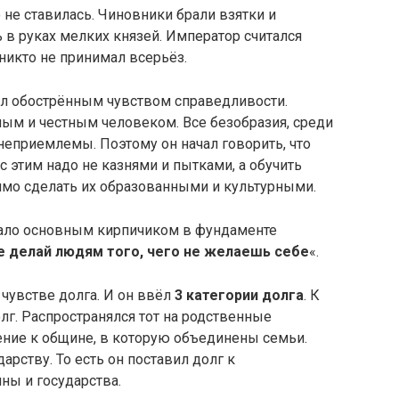
 не ставилась. Чиновники брали взятки и
 в руках мелких князей. Император считался
никто не принимал всерьёз.
ал обострённым чувством справедливости.
ым и честным человеком. Все безобразия, среди
 неприемлемы. Поэтому он начал говорить, что
с этим надо не казнями и пытками, а обучить
мо сделать их образованными и культурными.
стало основным кирпичиком в фундаменте
е делай людям того, чего не желаешь себе
«.
 чувстве долга. И он ввёл
3 категории долга
. К
лг. Распространялся тот на родственные
ение к общине, в которую объединены семьи.
арству. То есть он поставил долг к
ы и государства.