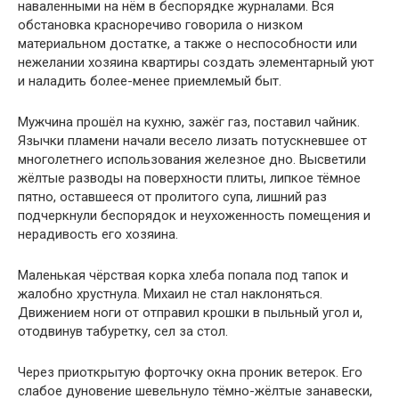
наваленными на нём в беспорядке журналами. Вся
обстановка красноречиво говорила о низком
материальном достатке, а также о неспособности или
нежелании хозяина квартиры создать элементарный уют
и наладить более-менее приемлемый быт.
Мужчина прошёл на кухню, зажёг газ, поставил чайник.
Язычки пламени начали весело лизать потускневшее от
многолетнего использования железное дно. Высветили
жёлтые разводы на поверхности плиты, липкое тёмное
пятно, оставшееся от пролитого супа, лишний раз
подчеркнули беспорядок и неухоженность помещения и
нерадивость его хозяина.
Маленькая чёрствая корка хлеба попала под тапок и
жалобно хрустнула. Михаил не стал наклоняться.
Движением ноги от отправил крошки в пыльный угол и,
отодвинув табуретку, сел за стол.
Через приоткрытую форточку окна проник ветерок. Его
слабое дуновение шевельнуло тёмно-жёлтые занавески,