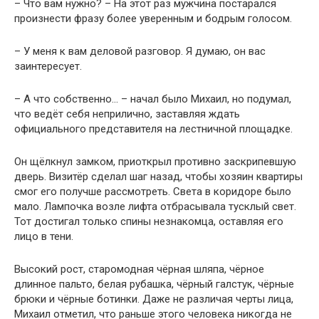
– Что вам нужно? – На этот раз мужчина постарался
произнести фразу более уверенным и бодрым голосом.
– У меня к вам деловой разговор. Я думаю, он вас
заинтересует.
– А что собственно… – начал было Михаил, но подумал,
что ведёт себя неприлично, заставляя ждать
официального представителя на лестничной площадке.
Он щёлкнул замком, приоткрыл противно заскрипевшую
дверь. Визитёр сделал шаг назад, чтобы хозяин квартиры
смог его получше рассмотреть. Света в коридоре было
мало. Лампочка возле лифта отбрасывала тусклый свет.
Тот достигал только спины незнакомца, оставляя его
лицо в тени.
Высокий рост, старомодная чёрная шляпа, чёрное
длинное пальто, белая рубашка, чёрный галстук, чёрные
брюки и чёрные ботинки. Даже не различая черты лица,
Михаил отметил, что раньше этого человека никогда не