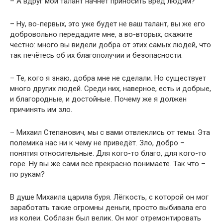
– А вдруг мой талант начнёт приносить вред людям?
– Ну, во-первых, это уже будет не ваш талант, вы же его
добровольно передадите мне, а во-вторых, скажите
честно: много вы видели добра от этих самых людей, что
так печётесь об их благополучии и безопасности.
– Те, кого я знаю, добра мне не сделали. Но существует
много других людей. Среди них, наверное, есть и добрые,
и благородные, и достойные. Почему же я должен
причинять им зло.
– Михаил Степанович, мы с вами отвлеклись от темы. Эта
полемика нас ни к чему не приведёт. Зло, добро –
понятия относительные. Для кого-то благо, для кого-то
горе. Ну вы же сами всё прекрасно понимаете. Так что –
по рукам?
В душе Михаила царила буря. Лёгкость, с которой он мог
заработать такие огромны деньги, просто выбивала его
из колеи. Соблазн был велик. Он мог отремонтировать