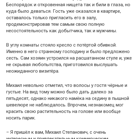
Беспорядок и откровенная нищета так и били в глаза, но
куда было деваться. Гость уже оказался в квартире,
оставалось только пригласить его в залу,
продемонстрировав тем самым свою полную
несостоятельность как добытчика, так и мужчины.
В углу комнаты стояло кресло с потёртой обивкой.
Именно в него странному господину и было предложено
сесть. Сам хозяин устроился на расшатанном стуле и, уже
не скрывая любопытства, приготовился выслушать
неожиданного визитёра.
Михаил невольно отметил, что волосы у гостя чёрные и
густые. На вид тому можно было дать далеко за
пятьдесят, однако никакого намёка на седину в пышной
шевелюре не наблюдалось. Впрочем, незнакомец мог
красить свою растительность на голове или вообще
носить парик.
– Я пришёл к вам, Михаил Степанович, с очень
интересным и привлекательным коммерческим