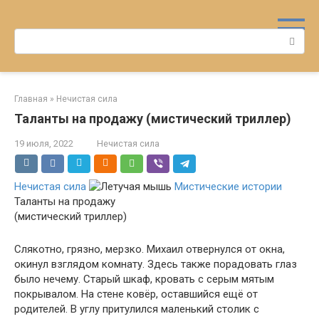
Перейти
к
Поиск:
контенту
Главная
»
Нечистая сила
Таланты на продажу (мистический триллер)
19 июля, 2022
Нечистая сила
Нечистая сила
Мистические истории
Таланты на продажу
(мистический триллер)
Слякотно, грязно, мерзко. Михаил отвернулся от окна,
окинул взглядом комнату. Здесь также порадовать глаз
было нечему. Старый шкаф, кровать с серым мятым
покрывалом. На стене ковёр, оставшийся ещё от
родителей. В углу притулился маленький столик с