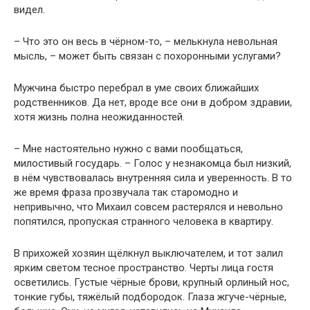
видел.
– Что это он весь в чёрном-то, – мелькнула невольная
мысль, – может быть связан с похоронными услугами?
Мужчина быстро перебрал в уме своих ближайших
родственников. Да нет, вроде все они в добром здравии,
хотя жизнь полна неожиданностей.
– Мне настоятельно нужно с вами пообщаться,
милостивый государь. – Голос у незнакомца был низкий,
в нём чувствовалась внутренняя сила и уверенность. В то
же время фраза прозвучала так старомодно и
непривычно, что Михаил совсем растерялся и невольно
попятился, пропуская странного человека в квартиру.
В прихожей хозяин щёлкнул выключателем, и тот залил
ярким светом тесное пространство. Черты лица гостя
осветились. Густые чёрные брови, крупный орлиный нос,
тонкие губы, тяжёлый подбородок. Глаза жгуче-чёрные,