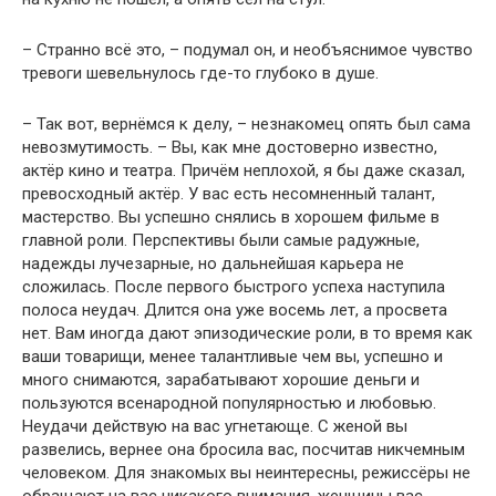
– Странно всё это, – подумал он, и необъяснимое чувство
тревоги шевельнулось где-то глубоко в душе.
– Так вот, вернёмся к делу, – незнакомец опять был сама
невозмутимость. – Вы, как мне достоверно известно,
актёр кино и театра. Причём неплохой, я бы даже сказал,
превосходный актёр. У вас есть несомненный талант,
мастерство. Вы успешно снялись в хорошем фильме в
главной роли. Перспективы были самые радужные,
надежды лучезарные, но дальнейшая карьера не
сложилась. После первого быстрого успеха наступила
полоса неудач. Длится она уже восемь лет, а просвета
нет. Вам иногда дают эпизодические роли, в то время как
ваши товарищи, менее талантливые чем вы, успешно и
много снимаются, зарабатывают хорошие деньги и
пользуются всенародной популярностью и любовью.
Неудачи действую на вас угнетающе. С женой вы
развелись, вернее она бросила вас, посчитав никчемным
человеком. Для знакомых вы неинтересны, режиссёры не