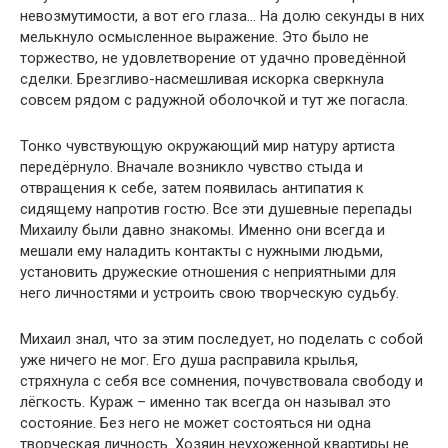
невозмутимости, а вот его глаза… На долю секунды в них
мелькнуло осмысленное выражение. Это было не
торжество, не удовлетворение от удачно проведённой
сделки. Брезгливо-насмешливая искорка сверкнула
совсем рядом с радужной оболочкой и тут же погасла.
Тонко чувствующую окружающий мир натуру артиста
передёрнуло. Вначале возникло чувство стыда и
отвращения к себе, затем появилась антипатия к
сидящему напротив гостю. Все эти душевные перепады
Михаилу были давно знакомы. Именно они всегда и
мешали ему наладить контакты с нужными людьми,
установить дружеские отношения с неприятными для
него личностями и устроить свою творческую судьбу.
Михаил знал, что за этим последует, но поделать с собой
уже ничего не мог. Его душа расправила крылья,
стряхнула с себя все сомнения, почувствовала свободу и
лёгкость. Кураж – именно так всегда он называл это
состояние. Без него не может состояться ни одна
творческая личность. Хозяин неухоженной квартиры не