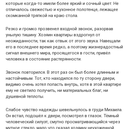
которые когда-то имели более яркий и сочный цвет. Не
отличалось свежестью и кухонное полотенце, лежащее
скомканной тряпкой на краю стола.
Резко и громко прозвенел входной звонок, разорвав
унылую тишину. Хозяин квартиры вздрогнул от
неожиданности, так как отвык от этого звука. Навещали
его в последнее время редко, а поэтому жизнерадостный
сигнал внешнего мира, просящегося в гости, привёл
человека в состояние растерянности.
Звонок повторился. В этот раз он был более длинным и
настойчивым. Тот, кто находился по ту сторону двери,
видимо очень хотел попасть внутрь, хотя в этой квартире
ему не светило получить, ни материальных благ, ни
душевной теплоты.
Слабое чувство надежды шевельнулось в груди Михаила.
Он встал, подошёл к двери, посмотрел в глазок. Тёмный
человеческий силуэт, смутно просматривающийся через
мутное стекло, мало что сказал хозяину неухоженной