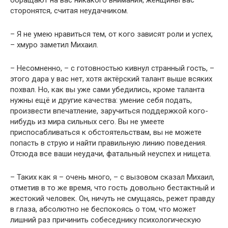
обращают на вас никакого внимания, женщины вас
сторонятся, считая неудачником.
– Я не умею нравиться тем, от кого зависят роли и успех,
– хмуро заметил Михаил.
– Несомненно, – с готовностью кивнул странный гость, –
этого дара у вас нет, хотя актёрский талант выше всяких
похвал. Но, как вы уже сами убедились, кроме таланта
нужны ещё и другие качества: умение себя подать,
произвести впечатление, заручиться поддержкой кого-
нибудь из мира сильных сего. Вы не умеете
приспосабливаться к обстоятельствам, вы не можете
попасть в струю и найти правильную линию поведения.
Отсюда все ваши неудачи, фатальный неуспех и нищета.
– Таких как я – очень много, – с вызовом сказал Михаил,
отметив в то же время, что гость довольно бестактный и
жестокий человек. Он, ничуть не смущаясь, режет правду
в глаза, абсолютно не беспокоясь о том, что может
лишний раз причинить собеседнику психологическую