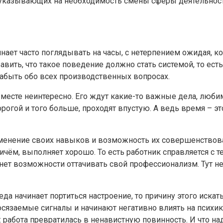
 указывающих на необходимость смены сферы деятельности
чинает часто поглядывать на часы, с нетерпением ожидая, 
бавить, что такое поведение должно стать системой, то ест
забыть обо всех производственных вопросах.
 месте неинтересно. Его ждут какие-то важные дела, любим
 дорогой и того больше, проходят впустую. А ведь время – 
енение своих навыков и возможность их совершенствовани
ичём, выполняет хорошо. То есть работник справляется с 
нет возможности оттачивать свой профессионализм. Тут не
еда начинает портиться настроение, то причину этого искат
осязаемые сигналы и начинают негативно влиять на психику
: работа превратилась в ненавистную повинность. И что над