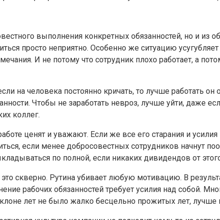
совестного выполнения конкретных обязанностей, но и из 
диться просто неприятно. Особенно же ситуацию усугубляе
мечания. И не потому что сотрудник плохо работает, а потом
сли на человека постоянно кричать, то лучше работать он о
нности. Чтобы не заработать невроз, лучше уйти, даже есл
их коллег.
 работе ценят и уважают. Если же все его старания и усил
иться, если менее добросовестных сотрудников начнут поощ
ыкладываться по полной, если никаких дивидендов от этого 
 то это скверно. Рутина убивает любую мотивацию. В резул
ение рабочих обязанностей требует усилия над собой. Мно
склоне лет не было жалко бесцельно прожитых лет, лучше 