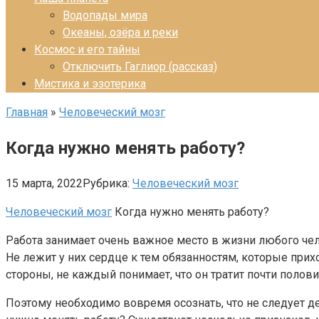
Водопады мира
Океаны, озёра и реки
Космос и его тайны
Отключить Гаглиор (рассказ)
Мистика и эзотерика
Главная
»
Человеческий мозг
Когда нужно менять работу?
15 марта, 2022
Рубрика:
Человеческий мозг
Человеческий мозг
Когда нужно менять работу?
Работа занимает очень важное место в жизни любого челове
Не лежит у них сердце к тем обязанностям, которые прих
стороны, не каждый понимает, что он тратит почти полови
Поэтому необходимо вовремя осознать, что не следует де