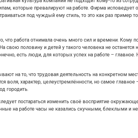
рпоративная культура компании не подходит кому-то из сотр
ипам, которые превалируют на работе. Фирма исповедует о
траиваться под чуждый ему стиль, то это как раз пример то
го, что работа отнимала очень много сил и времени. Кому п
 свою половину и детей у такого человека не останется ни
чно, есть люди, для которых успех на работе – главное. Но
вают на то, что трудовая деятельность на конкретном мес
тся воля, характер, целеустремлённости, но самое главное 
од городить.
я следует постараться изменить своё восприятие окружаю
нные на работе часы не казались скучными, блеклыми и н