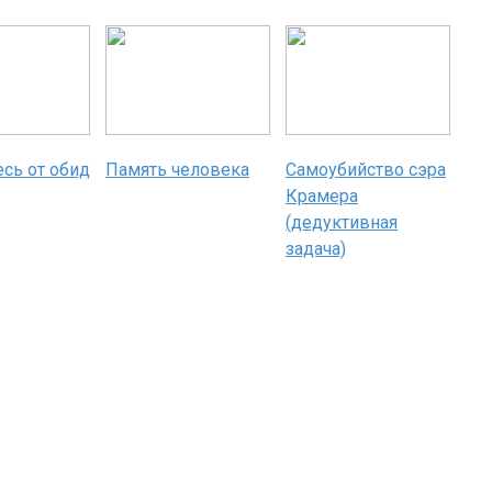
сь от обид
Память человека
Самоубийство сэра
Крамера
(дедуктивная
задача)