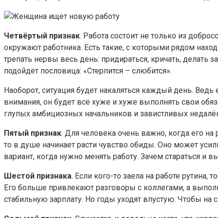
Четвёртый признак
. Работа состоит не только из добро
окружают работника. Есть такие, с которыми рядом нахо
трепать нервы весь день: придираться, кричать, делать за
подойдёт пословица: «Стерпится – слюбится».
Наоборот, ситуация будет накаляться каждый день. Ведь е
внимания, он будет всё хуже и хуже выполнять свои обяза
глупых амбициозных начальников и завистливых недалёк
Пятый признак
. Для человека очень важно, когда его на
то в душе начинает расти чувство обиды. Оно может усил
вариант, когда нужно менять работу. Зачем стараться и в
Шестой признака
. Если кого-то заела на работе рутина,
Его больше привлекают разговоры с коллегами, а выполн
стабильную зарплату. Но годы уходят впустую. Чтобы на 