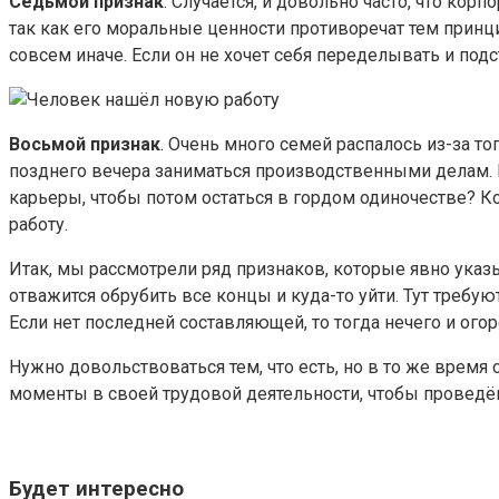
Седьмой признак
. Случается, и довольно часто, что ко
так как его моральные ценности противоречат тем принц
совсем иначе. Если он не хочет себя переделывать и подс
Восьмой признак
. Очень много семей распалось из-за то
позднего вечера заниматься производственными делам. На
карьеры, чтобы потом остаться в гордом одиночестве? Коне
работу.
Итак, мы рассмотрели ряд признаков, которые явно указы
отважится обрубить все концы и куда-то уйти. Тут требую
Если нет последней составляющей, то тогда нечего и огор
Нужно довольствоваться тем, что есть, но в то же врем
моменты в своей трудовой деятельности, чтобы проведё
Будет интересно