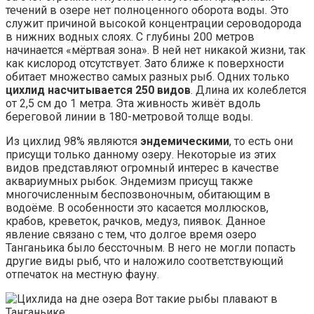
течений в озере нет полноценного оборота воды. Это
служит причиной высокой концентрации сероводорода
в нижних водных слоях. С глубины 200 метров
начинается «мёртвая зона». В ней нет никакой жизни, так
как кислород отсутствует. Зато ближе к поверхности
обитает множество самых разных рыб. Одних только
цихлид насчитывается 250 видов
. Длина их колеблется
от 2,5 см до 1 метра. Эта живность живёт вдоль
береговой линии в 180-метровой толще воды.
Из цихлид 98% являются
эндемическими
, то есть они
присущи только данному озеру. Некоторые из этих
видов представляют огромный интерес в качестве
аквариумных рыбок. Эндемизм присущ также
многочисленным беспозвоночным, обитающим в
водоёме. В особенности это касается моллюсков,
крабов, креветок, рачков, медуз, пиявок. Данное
явление связано с тем, что долгое время озеро
Танганьика было бессточным. В него не могли попасть
другие виды рыб, что и наложило соответствующий
отпечаток на местную фауну.
Вот такие рыбы плавают в
Танганьике