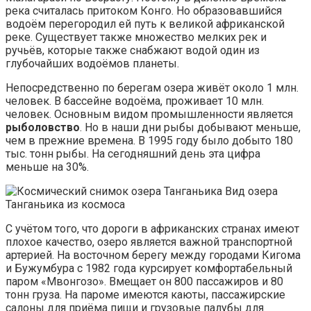
река считалась притоком Конго. Но образовавшийся
водоём перегородил ей путь к великой африканской
реке. Существует также множество мелких рек и
ручьёв, которые также снабжают водой один из
глубочайших водоёмов планеты.
Непосредственно по берегам озера живёт около 1 млн.
человек. В бассейне водоёма, проживает 10 млн.
человек. Основным видом промышленности является
рыболовство
. Но в наши дни рыбы добывают меньше,
чем в прежние времена. В 1995 году было добыто 180
тыс. тонн рыбы. На сегодняшний день эта цифра
меньше на 30%.
Вид озера
Танганьика из космоса
С учётом того, что дороги в африканских странах имеют
плохое качество, озеро является важной транспортной
артерией. На восточном берегу между городами Кигома
и Бужумбура с 1982 года курсирует комфортабельный
паром «Мвонгозо». Вмещает он 800 пассажиров и 80
тонн груза. На пароме имеются каюты, пассажирские
салоны для приёма пищи и грузовые палубы для