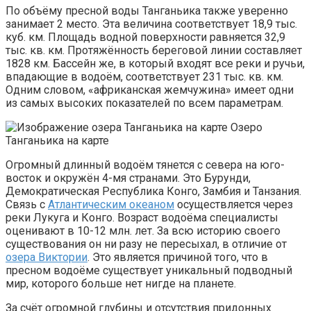
По объёму пресной воды Танганьика также уверенно
занимает 2 место. Эта величина соответствует 18,9 тыс.
куб. км. Площадь водной поверхности равняется 32,9
тыс. кв. км. Протяжённость береговой линии составляет
1828 км. Бассейн же, в который входят все реки и ручьи,
впадающие в водоём, соответствует 231 тыс. кв. км.
Одним словом, «африканская жемчужина» имеет одни
из самых высоких показателей по всем параметрам.
Озеро
Танганьика на карте
Огромный длинный водоём тянется с севера на юго-
восток и окружён 4-мя странами. Это Бурунди,
Демократическая Республика Конго, Замбия и Танзания.
Связь с
Атлантическим океаном
осуществляется через
реки Лукуга и Конго. Возраст водоёма специалисты
оценивают в 10-12 млн. лет. За всю историю своего
существования он ни разу не пересыхал, в отличие от
озера Виктории
. Это является причиной того, что в
пресном водоёме существует уникальный подводный
мир, которого больше нет нигде на планете.
За счёт огромной глубины и отсутствия придонных