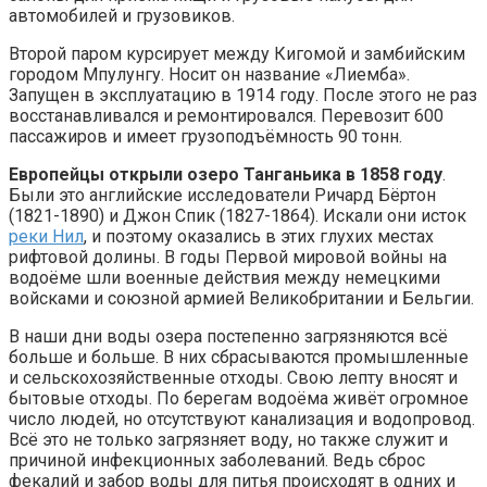
автомобилей и грузовиков.
Второй паром курсирует между Кигомой и замбийским
городом Мпулунгу. Носит он название «Лиемба».
Запущен в эксплуатацию в 1914 году. После этого не раз
восстанавливался и ремонтировался. Перевозит 600
пассажиров и имеет грузоподъёмность 90 тонн.
Европейцы открыли озеро Танганьика в 1858 году
.
Были это английские исследователи Ричард Бёртон
(1821-1890) и Джон Спик (1827-1864). Искали они исток
реки Нил
, и поэтому оказались в этих глухих местах
рифтовой долины. В годы Первой мировой войны на
водоёме шли военные действия между немецкими
войсками и союзной армией Великобритании и Бельгии.
В наши дни воды озера постепенно загрязняются всё
больше и больше. В них сбрасываются промышленные
и сельскохозяйственные отходы. Свою лепту вносят и
бытовые отходы. По берегам водоёма живёт огромное
число людей, но отсутствуют канализация и водопровод.
Всё это не только загрязняет воду, но также служит и
причиной инфекционных заболеваний. Ведь сброс
фекалий и забор воды для питья происходят в одних и