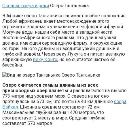
Океаны, озёра и реки
Озеро Танганьика
В Африке озеро Танганьика занимает особое положение.
Любой африканец знает местонахождение этого
огромного водоёма с уникальнейшей флорой и фауной.
Могучие воды нашли себе место в западной части
Восточно-Африканского разлома. Это длинная узкая
долина, имеющая серповидную форму, и окружающие
её горы. На юге долины и находится узкий длинный и
глубокий водоём. Через реку Лукуга он питает великую
африканскую
реку Конго
, но не считается частью её
бассейна.
Озеро Танганьика
Озеро считается самым длинным из всех
пресноводных озёр планеты
и располагается на высоте
773 метра над уровнем моря. С севера на юг оно
протянулось на 673 км, что почти на 40 км длиннее
озера
Байкал
. Ширина в среднем составляет 72 км.
Максимальная глубина равна 1470 метров, что
соответствует 2 месту в мире. Средняя глубина
составляет 570 метров.