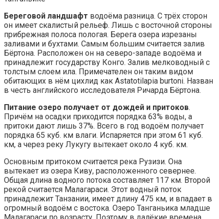
Береговой ландшафт
водоёма разница. С трёх сторон
он имеет скалистый рельеф. Лишь с восточной стороны
прибрежная полоса пологая. Берега озера изрезаны
заливами и бухтами. Самым большим считается залив
Бёртона. Расположен он на северо-западе водоёма и
принадлежит государству Конго. Залив мелководный с
толстым слоем ила. Примечателен он таким видом
обитающих в нём цихлид как Astatotilapia burtoni. Назван
в честь английского исследователя Ричарда Бёртона.
Питание озеро получает от дождей и притоков
.
Причём на осадки приходится порядка 63% воды, а
притоки дают лишь 37%. Всего в год водоём получает
порядка 65 куб. км влаги. Испаряется при этом 61 куб.
км, а через реку Лукугу вытекает около 4 куб. км.
Основным притоком считается река Рузизи. Она
вытекает из озера Киву, расположенного севернее.
Общая длина водного потока составляет 117 км. Второй
рекой считается Малагараси. Этот водный поток
принадлежит Танзании, имеет длину 475 км, и впадает в
огромный водоём с востока. Озеро Танганьика младше
Малагараси по возрасту. Поэтому в далёкие времена