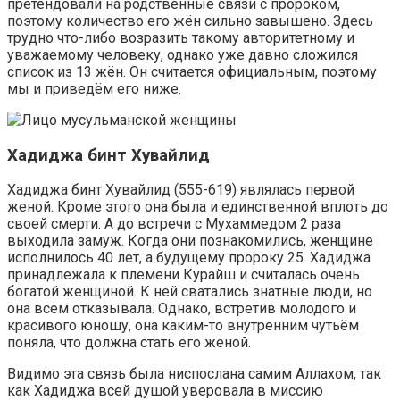
претендовали на родственные связи с пророком,
поэтому количество его жён сильно завышено. Здесь
трудно что-либо возразить такому авторитетному и
уважаемому человеку, однако уже давно сложился
список из 13 жён. Он считается официальным, поэтому
мы и приведём его ниже.
Хадиджа бинт Хувайлид
Хадиджа бинт Хувайлид (555-619) являлась первой
женой. Кроме этого она была и единственной вплоть до
своей смерти. А до встречи с Мухаммедом 2 раза
выходила замуж. Когда они познакомились, женщине
исполнилось 40 лет, а будущему пророку 25. Хадиджа
принадлежала к племени Курайш и считалась очень
богатой женщиной. К ней сватались знатные люди, но
она всем отказывала. Однако, встретив молодого и
красивого юношу, она каким-то внутренним чутьём
поняла, что должна стать его женой.
Видимо эта связь была ниспослана самим Аллахом, так
как Хадиджа всей душой уверовала в миссию