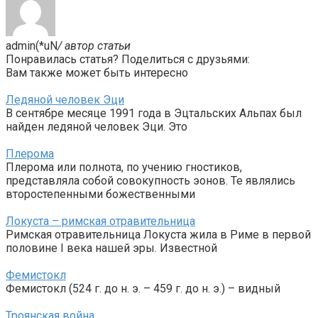
admin(*uN
/ автор статьи
Понравилась статья? Поделиться с друзьями:
Вам также может быть интересно
Ледяной человек Эци
В сентябре месяце 1991 года в Эцтальских Альпах был
найден ледяной человек Эци. Это
Плерома
Плерома или полнота, по учению гностиков,
представляла собой совокупность эонов. Те являлись
второстепенными божественными
Локуста – римская отравительница
Римская отравительница Локуста жила в Риме в первой
половине I века нашей эры. Известной
Фемистокл
Фемистокл (524 г. до н. э. – 459 г. до н. э.) – видный
Троянская война