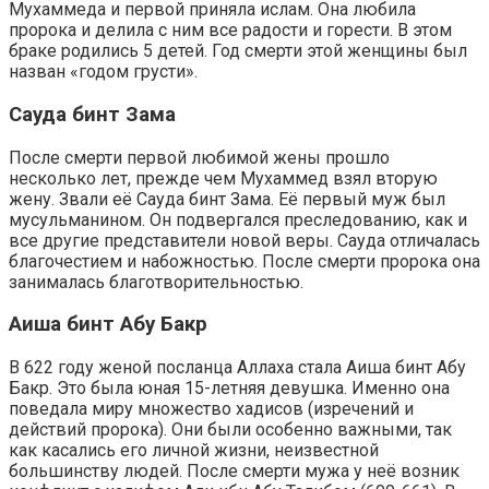
Мухаммеда и первой приняла ислам. Она любила
пророка и делила с ним все радости и горести. В этом
браке родились 5 детей. Год смерти этой женщины был
назван «годом грусти».
Сауда бинт Зама
После смерти первой любимой жены прошло
несколько лет, прежде чем Мухаммед взял вторую
жену. Звали её Сауда бинт Зама. Её первый муж был
мусульманином. Он подвергался преследованию, как и
все другие представители новой веры. Сауда отличалась
благочестием и набожностью. После смерти пророка она
занималась благотворительностью.
Аиша бинт Абу Бакр
В 622 году женой посланца Аллаха стала Аиша бинт Абу
Бакр. Это была юная 15-летняя девушка. Именно она
поведала миру множество хадисов (изречений и
действий пророка). Они были особенно важными, так
как касались его личной жизни, неизвестной
большинству людей. После смерти мужа у неё возник