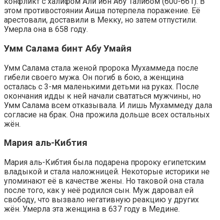
конфликт с халифом Али ибн Абу Талибом (600-661). В
этом противостоянии Аиша потерпела поражение. Её
арестовали, доставили в Мекку, но затем отпустили.
Умерла она в 658 году.
Умм Салама бинт Абу Умайя
Умм Салама стала женой пророка Мухаммеда после
гибели своего мужа. Он погиб в бою, а женщина
осталась с 3-мя маленькими детьми на руках. После
окончания идды к ней начали свататься мужчины, но
Умм Салама всем отказывала. И лишь Мухаммеду дала
согласие на брак. Она прожила дольше всех остальных
жён.
Мария аль-Кибтия
Мария аль-Кибтия была подарена пророку египетским
владыкой и стала наложницей. Некоторые историки не
упоминают её в качестве жены. Но таковой она стала
после того, как у неё родился сын. Муж даровал ей
свободу, что вызвало негативную реакцию у других
жён. Умерла эта женщина в 637 году в Медине.