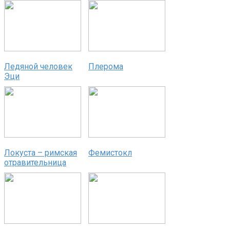
Ледяной человек
Плерома
Эци
Локуста – римская
Фемистокл
отравительница