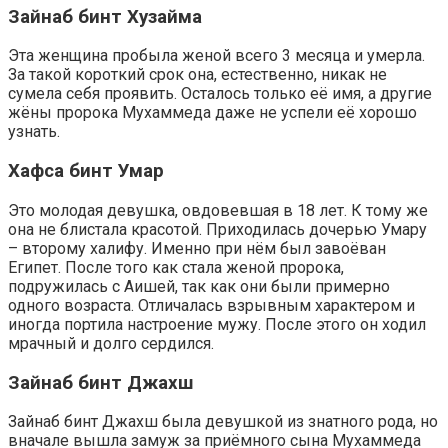
Зайнаб бинт Хузайма
Эта женщина пробыла женой всего 3 месяца и умерла.
За такой короткий срок она, естественно, никак не
сумела себя проявить. Осталось только её имя, а другие
жёны пророка Мухаммеда даже не успели её хорошо
узнать.
Хафса бинт Умар
Это молодая девушка, овдовевшая в 18 лет. К тому же
она не блистала красотой. Приходилась дочерью Умару
– второму халифу. Именно при нём был завоёван
Египет. После того как стала женой пророка,
подружилась с Аишей, так как они были примерно
одного возраста. Отличалась взрывным характером и
иногда портила настроение мужу. После этого он ходил
мрачный и долго сердился.
Зайнаб бинт Джахш
Зайнаб бинт Джахш была девушкой из знатного рода, но
вначале вышла замуж за приёмного сына Мухаммеда