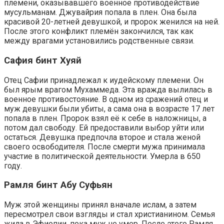
племени, оказывавшего военное противодействие
мусульманам. Джувайрия попала в плен. Она была
красивой 20-летней девушкой, и пророк женился на ней.
После этого конфликт племён закончился, так как
между врагами установились родственные связи.
Сафия бинт Хуяй
Отец Сафии принадлежал к иудейскому племени. Он
был ярым врагом Мухаммеда. Эта вражда вылилась в
военное противостояние. В одном из сражений отец и
муж девушки были убиты, а сама она в возрасте 17 лет
попала в плен. Пророк взял её к себе в наложницы, а
потом дал свободу. Ей предоставили выбор уйти или
остаться. Девушка предпочла второе и стала женой
своего освободителя. После смерти мужа принимала
участие в политической деятельности. Умерла в 650
году.
Рамля бинт Абу Суфьян
Муж этой женщины принял вначале ислам, а затем
пересмотрел свои взгляды и стал христианином. Семья
жила в Эфиопии, пока муж не умер. После этого Рамля