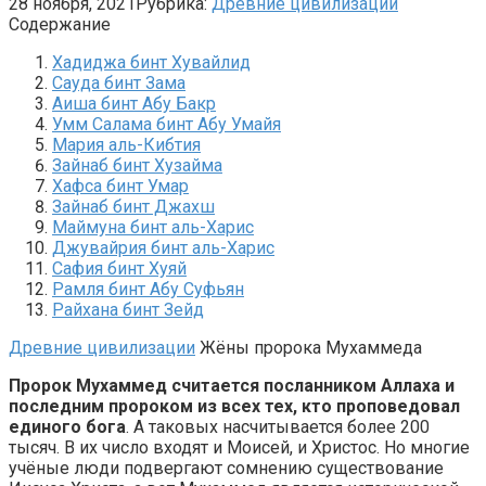
28 ноября, 2021
Рубрика:
Древние цивилизации
Содержание
Хадиджа бинт Хувайлид
Сауда бинт Зама
Аиша бинт Абу Бакр
Умм Салама бинт Абу Умайя
Мария аль-Кибтия
Зайнаб бинт Хузайма
Хафса бинт Умар
Зайнаб бинт Джахш
Маймуна бинт аль-Харис
Джувайрия бинт аль-Харис
Сафия бинт Хуяй
Рамля бинт Абу Суфьян
Райхана бинт Зейд
Древние цивилизации
Жёны пророка Мухаммеда
Пророк Мухаммед считается посланником Аллаха и
последним пророком из всех тех, кто проповедовал
единого бога
. А таковых насчитывается более 200
тысяч. В их число входят и Моисей, и Христос. Но многие
учёные люди подвергают сомнению существование