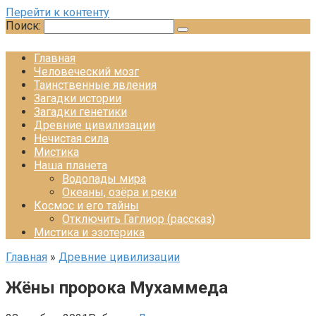
Перейти к контенту
Поиск:
Главная
Человеческий мозг
Таинственные явления
Загадки истории
Загадки генетики
Древние цивилизации
Нечистая сила
Мистика
Наша планета
Водопады мира
Океаны, озёра и реки
Космос и его тайны
Отключить Гаглиор (рассказ)
Мистика и эзотерика
Главная
»
Древние цивилизации
Жёны пророка Мухаммеда