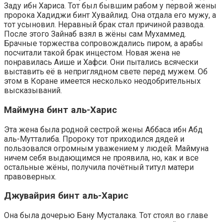
Заду ибн Хариса. Тот был бывшим рабом у первой жены
пророка Хадиджи бинт Хувайлид. Она отдала его мужу, а
тот усыновил. Неравный брак стал причиной развода.
После этого Зайнаб взял в жёны сам Мухаммед.
Брачные торжества сопровождались пиром, а арабы
посчитали такой брак инцестом. Новая жена не
понравилась Аише и Хафси. Они пытались всячески
выставить её в неприглядном свете перед мужем. Об
этом в Коране имеется несколько неодобрительных
высказываний.
Маймуна бинт аль-Харис
Эта жена была родной сестрой жены Аббаса ибн Абд
аль-Мутталиба. Пророку тот приходился дядей и
пользовался огромным уважением у людей. Маймуна
ничем себя выдающимся не проявила, но, как и все
остальные жёны, получила почётный титул матери
правоверных.
Джувайрия бинт аль-Харис
Она была дочерью Бану Мусталака. Тот стоял во главе