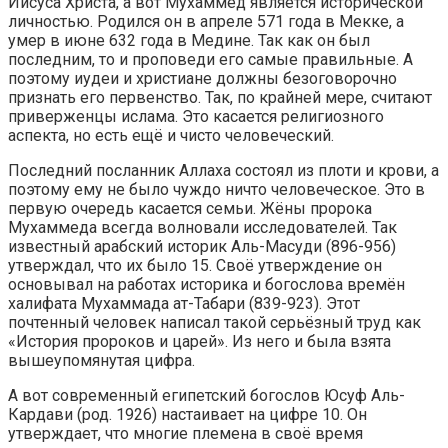
Иисуса Христа, а вот Мухаммед является исторической
личностью. Родился он в апреле 571 года в Мекке, а
умер в июне 632 года в Медине. Так как он был
последним, то и проповеди его самые правильные. А
поэтому иудеи и христиане должны безоговорочно
признать его первенство. Так, по крайней мере, считают
приверженцы ислама. Это касается религиозного
аспекта, но есть ещё и чисто человеческий.
Последний посланник Аллаха состоял из плоти и крови, а
поэтому ему не было чуждо ничто человеческое. Это в
первую очередь касается семьи. Жёны пророка
Мухаммеда всегда волновали исследователей. Так
известный арабский историк Аль-Масуди (896-956)
утверждал, что их было 15. Своё утверждение он
основывал на работах историка и богослова времён
халифата Мухаммада ат-Табари (839-923). Этот
почтенный человек написал такой серьёзный труд как
«История пророков и царей». Из него и была взята
вышеупомянутая цифра.
А вот современный египетский богослов Юсуф Аль-
Кардави (род. 1926) настаивает на цифре 10. Он
утверждает, что многие племена в своё время