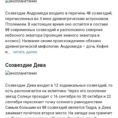
Созвездие Андромеда входило в перечень 48 созвездий,
перечисленных во II веке древнегреческим астрономом
Птолемеем. В настоящее время оно остаётся в составе
88 современных созвездий и расположено севернее
небесного экватора (проекция земного экватора в
космос). Название своим происхождением обязано
древнегреческой мифологии. Андромеда – дочь Кефея
и…
читать далее
Созвездие Дева
Созвездие Дева входит в 12 зодиакальных созвездий, то
есть располагается на эклиптике. Через это скопление
звёзд Солнце проходит с 16 сентября по 30 октября и 22
сентября пересекает точку осеннего равноденствия.
Самым большим из 88 созвездий является Гидра, а Дева
занимает почётное второе место. На западе она граничит