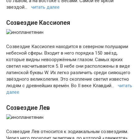
со Львом, а на востоке с Весами. Самой её яркой
звездой…
читать далее
Созвездие Кассиопея
Созвездие Кассиопея находится в северном полушарии
небесной сферы. Входит в него порядка 150 звёзд,
которые видны невооружённым глазом. Самых ярких
светил насчитывается 5. В небе они расположены в виде
латинской буквы W. Их легко различить среди сияющего
звёздного великолепия. Это скопление светил известно
людям с древнейших времён. Во II веке Клавдий…
читать
далее
Созвездие Лев
Созвездие Лев относится к зодиакальным созвездиям.
Через него проходит эклиптика, по которой «движется»