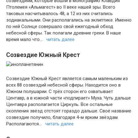
созвездиям, которые вошли в монографию Клавдия
Птолемея «Альмагест» во II веке нашей эры. Всего
таковых насчитывалось 48, а 12 из них считались
зодиакальными. Они располагались на эклиптике. Именно
по ней Солнце совершало свой ежегодный обход
небесной сферы. Так полагали древние греки. В наше
время мало что…
читать далее
Созвездие Южный Крест
Созвездие Южный Крест является самым маленьким из
всех 88 созвездий небесной сферы. Находится оно в
Южном полушарии. С трёх сторон его охватывает
Центавр, а в южной части «подпирает» Муха. Чуть дальше
Центавра располагается Циркуль. Все остальные
скопления звёзд отстоят гораздо дальше. Своё название
созвездие получило, благодаря 4-м ярким звёздам.
Располагаются…
читать далее