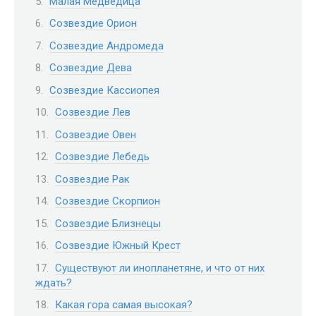
Малая Медведица
Созвездие Орион
Созвездие Андромеда
Созвездие Дева
Созвездие Кассиопея
Созвездие Лев
Созвездие Овен
Созвездие Лебедь
Созвездие Рак
Созвездие Скорпион
Созвездие Близнецы
Созвездие Южный Крест
Существуют ли инопланетяне, и что от них
ждать?
Какая гора самая высокая?