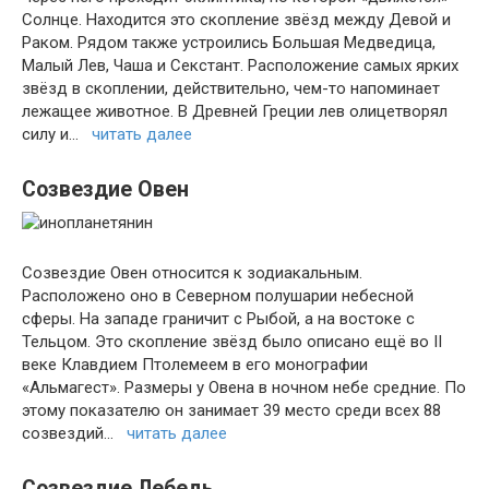
Солнце. Находится это скопление звёзд между Девой и
Раком. Рядом также устроились Большая Медведица,
Малый Лев, Чаша и Секстант. Расположение самых ярких
звёзд в скоплении, действительно, чем-то напоминает
лежащее животное. В Древней Греции лев олицетворял
силу и…
читать далее
Созвездие Овен
Созвездие Овен относится к зодиакальным.
Расположено оно в Северном полушарии небесной
сферы. На западе граничит с Рыбой, а на востоке с
Тельцом. Это скопление звёзд было описано ещё во II
веке Клавдием Птолемеем в его монографии
«Альмагест». Размеры у Овена в ночном небе средние. По
этому показателю он занимает 39 место среди всех 88
созвездий…
читать далее
Созвездие Лебедь