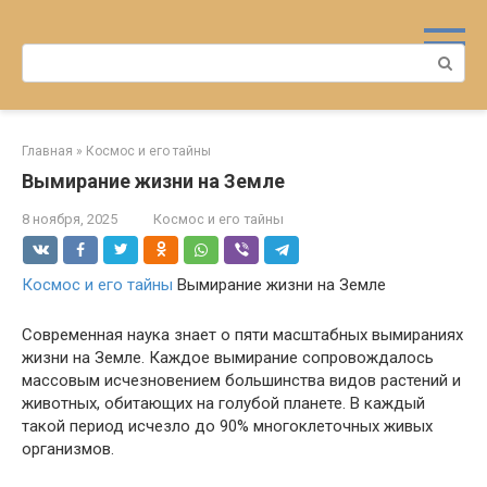
Перейти
к
Поиск:
контенту
Главная
»
Космос и его тайны
Вымирание жизни на Земле
8 ноября, 2025
Космос и его тайны
Космос и его тайны
Вымирание жизни на Земле
Современная наука знает о пяти масштабных вымираниях
жизни на Земле. Каждое вымирание сопровождалось
массовым исчезновением большинства видов растений и
животных, обитающих на голубой планете. В каждый
такой период исчезло до 90% многоклеточных живых
организмов.