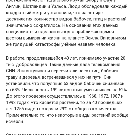
протяжении 40 лет тщательно изучал флору и фауну
Англии, Шотландии и Уэльса. Люди обследовали каждый
квадратный метр и установили, что за четыре
десятилетия количество видов бабочек, птиц и растений
значительно сократилось. На основании этих данных
специалисты и сделали вывод о приближающемся
шестом вымирании жизни на планете Земля. Виновником
же грядущей катастрофы учёные назвали человека.
В работе, продолжавшейся 40 лет, принимало участие 20
тыс. добровольцев. Такие данные дала телекомпания
CNN. Эти энтузиасты пересчитали всех птиц, бабочек,
траву и деревья, встречавшиеся у них на пути. Они
установили, что популяция 53 видов бабочек снизилась
на 68%. Численность 199 видов птиц уменьшилась на 52%.
До этого проверки осуществлялись в 1968, 1972, 1987 и
1992 годах. Что касается растений, то за 40 прошедших
лет 1255 видов потеряли 29% от общего количества.
Примечательно то, что некоторые виды растений вообще
исчезли.