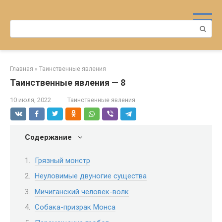
Перейти
к
Поиск:
контенту
Главная
»
Таинственные явления
Таинственные явления — 8
10 июля, 2022
Таинственные явления
Содержание
Грязный монстр
Неуловимые двуногие существа
Мичиганский человек-волк
Собака-призрак Монса