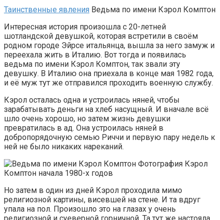
Таинственные явления
Ведьма по имени Кэрол Комптон
Интересная история произошла с 20-летней
шотландской девушкой, которая встретили в своём
родном городе Эйрсе итальянца, вышла за него замуж и
переехала жить в Италию. Вот тогда и появилась
ведьма по имени Кэрол Комптон, так звали эту
девушку. В Италию она приехала в конце мая 1982 года,
и её муж тут же отправился проходить военную службу.
Кэрол осталась одна и устроилась няней, чтобы
зарабатывать деньги на хлеб насущный. И вначале всё
шло очень хорошо, но затем жизнь девушки
превратилась в ад. Она устроилась няней в
добропорядочную семью Риччи и первую пару недель к
ней не было никаких нареканий.
Фотография Кэрол
Комптон начала 1980-х годов
Но затем в один из дней Кэрол проходила мимо
религиозной картины, висевшей на стене. И та вдруг
упала на пол. Произошло это на глазах у очень
религиозной и суеверной горничной. Та тут же настояла,