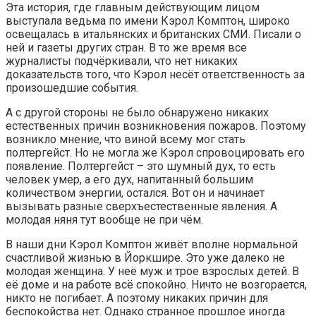
Эта история, где главным действующим лицом
выступала ведьма по имени Кэрол Комптон, широко
освещалась в итальянских и британских СМИ. Писали о
ней и газеты других стран. В то же время все
журналисты подчёркивали, что нет никаких
доказательств того, что Кэрол несёт ответственность за
произошедшие события.
А с другой стороны не было обнаружено никаких
естественных причин возникновения пожаров. Поэтому
возникло мнение, что виной всему мог стать
полтергейст. Но не могла же Кэрол спровоцировать его
появление. Полтергейст – это шумный дух, то есть
человек умер, а его дух, напитанный большим
количеством энергии, остался. Вот он и начинает
вызывать разные сверхъестественные явления. А
молодая няня тут вообще не при чём.
В наши дни Кэрол Комптон живёт вполне нормальной
счастливой жизнью в Йоркшире. Это уже далеко не
молодая женщина. У неё муж и трое взрослых детей. В
её доме и на работе всё спокойно. Ничто не возгорается,
никто не погибает. А поэтому никаких причин для
беспокойства нет. Однако странное прошлое иногда