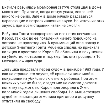
Вначале разбилась мраморная статуя, стоявшая в доме
много лет. При этом, когда статуя упала, возле неё
никого не было. Затем в доме начали раздаваться
царапающие и потрескивающие звуки. Но источник этих
звуков при всём старании найти не смогли.
Бабушка Тонти заподозрила во всех этих несчастьях
Кэрол, так как до её появления ничего подобного на
острове не происходило. А кульминаций стал пожар в
детской 3-летнего Тонти. Ребёнка спасли, но приехала
полиция и арестовала Кэрол. Её обвинили в покушении
на убийство и отвезли в тюрьму. Так она просидела 16
месяцев, ожидая суда.
Девушка предстала перед судом в декабре 1983 года. И
как не странно это звучит, её признали виновной в
покушении на убийство 3-летнего ребёнка. При этом
никаких улик не было, следствие не смогло доказать
попытку поджога, но Кэрол приговорили к 2-м с
половиной годам лишения свободы. Но вышестоящая
судебная инстанция отменила приговор и девушку
отпустили на свободу.