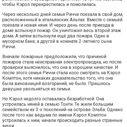
чтобы Кэрол перекрестилась и помолилась.
Через несколько дней семья Риччи поехала в свой дом,
расположенный в итальянских Альпах. Вместе с семьёй
поехала и новая няня. И через день после приезда в
доме вспыхнул пожар. Он уничтожил весь второй этаж
дома. А затем вспыхнули ещё два пожара. Один в
мусорном баке, а другой в комнате 2-летнего сына
Риччи.
Вначале пожарные предположили, что причиной
пожаров стала неисправная электропроводка, но после
проверки выяснилось, что она в хорошем качестве. И
после этого семья Риччи стала косо смотреть на Кэрол
Комптон, хотя никаких доказательство того, что она
была виновницей возгораний, не было. Пришлось
девушке увольняться из семьи.
Но Кэрол недолго оставалась безработной. Она
устроилась няней в семью Тонти. Те жили большим
семейством их 3-х поколений на острове Эльба. Однако
после того как ведьма по имени Кэрол Комптон
устроилась к ним, начали происходить разные странные
вещи.