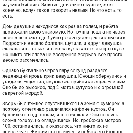
изучали Библию. Занятие довольно скучное, хотя,
конечно, вслух такое говорить нельзя. Но что есть, то
есть.
Дом девушки находился как раз за полем, и ребята
провожали свою знакомую. Но группа пошла не через
поля, а по краю, где буйно росла густая растительность.
Подростки весело болтали, шутили, и вдруг девушка
сказала, что только что из-за куста что-то выпрыгнуло.
Но никто эти слова не воспринял всерьёз, все просто
весело рассмеялись.
Однако буквально через пару секунд раздался
леденящий кровь крик девушки. Юноши обернулись и
увидели существо, неуклюже приближающееся к ним.
Оно было высокое, под 2 метра, сутулое и с огромной
свирепой мордой.
Зверь был темнее опустившихся на землю сумерек, а
поэтому отчётливо различался на фоне кустов. Он
бросился к подросткам, и те побежали. Они неслись
сломя голову, не оглядываясь. Но, пробежав метров
100, остановились, и оказалось, что никто их не
преследует. Жуткий зверь исчез, и ребята его больше