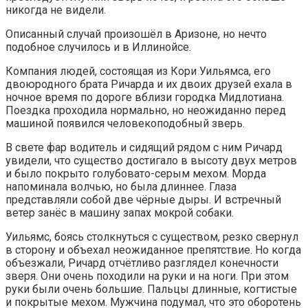
никогда не видели.
Описанный случай произошёл в Аризоне, но нечто
подобное случилось и в Иллинойсе.
Компания людей, состоящая из Кори Уильямса, его
двоюродного брата Ричарда и их двоих друзей ехала в
ночное время по дороге вблизи городка Мидлотиана.
Поездка проходила нормально, но неожиданно перед
машиной появился человекоподобный зверь.
В свете фар водитель и сидящий рядом с ним Ричард
увидели, что существо достигало в высоту двух метров
и было покрыто голубовато-серым мехом. Морда
напоминала волчью, но была длиннее. Глаза
представляли собой две чёрные дыры. И встречный
ветер занёс в машину запах мокрой собаки.
Уильямс, боясь столкнуться с существом, резко свернул
в сторону и объехал неожиданное препятствие. Но когда
объезжали, Ричард отчётливо разглядел конечности
зверя. Они очень походили на руки и на ноги. При этом
руки были очень большие. Пальцы длинные, когтистые
и покрытые мехом. Мужчина подумал, что это оборотень