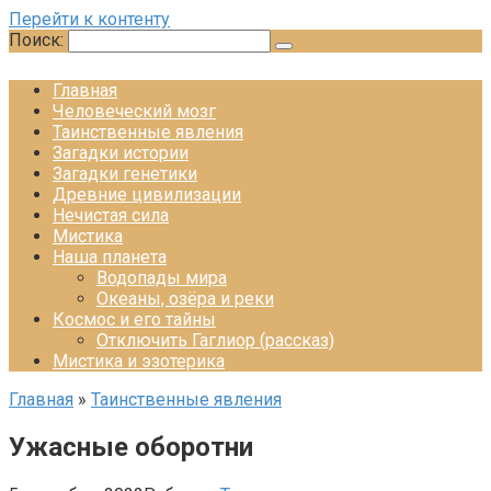
Перейти к контенту
Поиск:
Главная
Человеческий мозг
Таинственные явления
Загадки истории
Загадки генетики
Древние цивилизации
Нечистая сила
Мистика
Наша планета
Водопады мира
Океаны, озёра и реки
Космос и его тайны
Отключить Гаглиор (рассказ)
Мистика и эзотерика
Главная
»
Таинственные явления
Ужасные оборотни