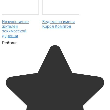
Исчезновение
Ведьма по имени
жителей
Кэрол Комптон
эскимосской
деревни
Рейтинг