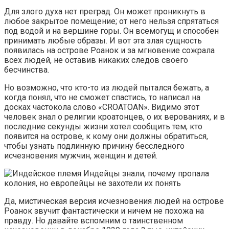
Для злого духа нет преград. Он может проникнуть в
любое закрытое помещение; от него нельзя спрятаться
под водой и на вершине горы. Он всемогущ и способен
принимать любые образы. И вот эта злая сущность
появилась на острове Роанок и за мгновение сожрала
всех людей, не оставив никаких следов своего
бесчинства.
Но возможно, что кто-то из людей пытался бежать, а
когда понял, что не сможет спастись, то написал на
досках частокола слово «CROATOAN». Видимо этот
человек знал о религии кроатонцев, о их верованиях, и в
последние секунды жизни хотел сообщить тем, кто
появится на острове, к кому они должны обратиться,
чтобы узнать подлинную причину бесследного
исчезновения мужчин, женщин и детей.
Индейцы знали, почему пропала
колония, но европейцы не захотели их понять
Да, мистическая версия исчезновения людей на острове
Роанок звучит фантастически и ничем не похожа на
правду. Но давайте вспомним о таинственном