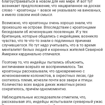
благоустраиваться в новом для них мире. И вот тут
возникает предположение, что нацарапанное на досках
слово – кроатонцы – вовсе не указывало на виновных,
а имело совсем иной смысл.
Возможно, что кроатонцы очень хорошо знали, что
произошло на острове. Впоследствии с кроатонцами
беседовали об исчезнувших поселенцах. И у тех
британцев, которые общались с индейцами, возникло
чувство, что те что-то знали о подлинных причинах
случившегося. Но тут надо учитывать, что в то время
менталитет белых людей и коренных жителей Северной
Америки кардинально отличался.
Поэтому то, что индейцы пытались объяснить,
англичанами всерьёз не воспринималось. Так
кроатонцы рассказывали, что одновременно с
исчезновением колонистов, в окрестных лесах, где
охотилось племя, исчезли почти все звери и птицы.
Количество всех видов диких животных резко
сократилось, причём одномоментно.
Наблюдательные исследователи отметили, что,
рассказывая это, индейцы испытывали суеверный ужас.