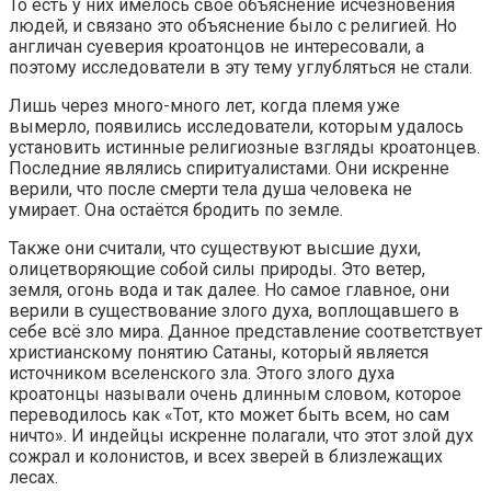
То есть у них имелось своё объяснение исчезновения
людей, и связано это объяснение было с религией. Но
англичан суеверия кроатонцов не интересовали, а
поэтому исследователи в эту тему углубляться не стали.
Лишь через много-много лет, когда племя уже
вымерло, появились исследователи, которым удалось
установить истинные религиозные взгляды кроатонцев.
Последние являлись спиритуалистами. Они искренне
верили, что после смерти тела душа человека не
умирает. Она остаётся бродить по земле.
Также они считали, что существуют высшие духи,
олицетворяющие собой силы природы. Это ветер,
земля, огонь вода и так далее. Но самое главное, они
верили в существование злого духа, воплощавшего в
себе всё зло мира. Данное представление соответствует
христианскому понятию Сатаны, который является
источником вселенского зла. Этого злого духа
кроатонцы называли очень длинным словом, которое
переводилось как «Тот, кто может быть всем, но сам
ничто». И индейцы искренне полагали, что этот злой дух
сожрал и колонистов, и всех зверей в близлежащих
лесах.