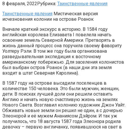
8 февраля, 2022
Рубрика:
Таинственные явления
Таинственные явления
Мистическая версия
исчезновения колонии на острове Роанок
Вначале краткий экскурс в историю. В 1584 году
английская королева Елизавета I повелела начать
освоение земель Северной Америки. Претворять в
жизнь данный процесс она поручила своему фавориту
Уолтеру Рэли. В том же году была организована
разведывательная экспедиция к восточному
американскому побережью. Для заселения колонистов
был выбран остров Роанок (в наши дни эта земля
входит в штат Северная Каролина).
В 1587 году на острове высадили поселенцев в
количестве 150 человека. Это были мужчин, женщин,
дети. В поисках лучшей доли они решили оставить
Англию и начать новую счастливую жизнь на землях
Нового Света. Возглавил колонию художник Джон Уайт.
Обживать новые земли он решил не один, а с дочерью
Элеонорой и её мужем Ананиясом Дэйром. И так уж
получилось, что 18 августа 1587 года Элеонора родила
девочку – первую англичанку, появившуюся на свет в