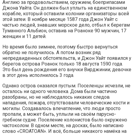
Англию за продовольствием, оружием, боеприпасами
Джона Уайта. Он должен был уплыть на единственном
корабле, который оставили колонии организаторы всей
этой затеи. В ноябре месяце 1587 года Джон Уайт с
частью людей, знавших морское дело, отбыл к берегам
Туманного Альбион, оставив на Роаноке 90 мужчин, 17
женщин и 11 детей.
Но время было зимнее, поэтому быстро вернуться
обратно не получилось. А потом возник ряд
непредвиденных обстоятельств, и Джон Уайт появился у
берегов острова Роанок только 18 августа 1590 года.
Это был день рождения его внучки Вирджинии; девочке
в этот день исполнилось 3 года.
Однако остров оказался пустым. Поселенцы исчезли, не
осталось ни одного человека. Дома были частично
разобраны, но не наблюдалось никаких следов
нападения, пожара, отсутствовали человеческие кости и
могилы. Создавалось впечатление, что люди просто
пропали, а может быть, уплыли на своём парусно-
гребном судне. Поселение колонистов было окружено
частоколом. В одном месте, на досках, было написано
слово «CROATOAN». И всё, больше никакого намёка на