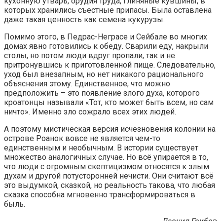
кухонную утварь, орудия труда, глиняные кувшины, в
которых хранились съестные припасы. Была оставлена
даже такая ценность как семена кукурузы.
Помимо этого, в Педрас-Неграсе и Сейбале во многих
домах явно готовились к обеду. Сварили еду, накрыли
столы, но потом люди вдруг пропали, так и не
притронувшись к приготовленной пище. Следовательно,
уход был внезапным, но нет никакого рационального
объяснения этому. Единственное, что можно
предположить – это появление злого духа, которого
кроатонцы называли «Тот, кто может быть всем, но сам
ничто». Именно зло сожрало всех этих людей.
А поэтому мистическая версия исчезновения колонии на
острове Роанок вовсе не является чем-то
единственным и необычным. В истории существует
множество аналогичных случае. Но всё упирается в то,
что люди с огромным скептицизмом относятся к злым
духам и другой потусторонней нечисти. Они считают всё
это выдумкой, сказкой, но реальность такова, что любая
сказка способна мгновенно трансформироваться в
быль.