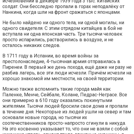
исчезновении в декабре 1939 года 3 тыс. китайских
солдат. Они бесследно пропали в горах неподалёку от
Нанкина, когда шли на фронт сражаться с японцами.
Не было найдено ни одного тела, ни одной могилы, ни
одного свидетеля. С этим отрядом китайцев в бой не
вступала ни одна японская часть. Три тысячи человек
просто испарились, растворились в воздухе, и не
осталось никаких следов.
В 1711 году в Испании, во время войны за
престолонаследие, 4-тысячная армия отправилась в
Пиренеи. В первый же день похода, ещё даже ни разу не
разбив лагерь, все эти люди исчезли. Причём исчезли на
хорошо знакомой им местности, на своей территории.
Можно также вспомнить такие города майя как
Паленке, Менче, Сейбале, Колане, Педрас-Неграсе. Все
они примерно в 610 году оказались покинутыми
жителями. Тысячи людей бросили свои дома и пропали
в течение дня. Некоторые из людей ушли на север и там
основали новые города, но тысячи их
соотечественников просто-напросто сгинули в никуда.
На это косвенно указывает то, что они не взяли с собой