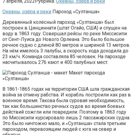
7 апреля, 2022
Рубрика:
Океаны, озёра и реки
Океаны, озёра и реки
Пароход «Султанша»
Деревянный колёсный пароход «Султанша» был
построен в Цинциннати (штат Огайо, США) и спущен на
воду в 1863 году. Совершал рейсы по реке Миссисипи
от Сент-Луиса до Нового Орлеана. Это было большое
речное судно с длиной 80 метров и шириной 13 метров.
На нём имелось 3 палубы, а скорость хода доходила до
23 км/ч. Команда составляла 85 человек. На пароходе
насчитывалось 276 кают и 400 палубных мест.
Макет парохода
«Султанша»
В 1861-1865 годах на территории США шла гражданская
война за отмену рабства. И корабль построили как раз в
военное время. Такова была суровая необходимость,
так как большинство речных судов во время боевых
действий сожгли или повредили. Поэтому в 1863 году
по Миссисипи курсировало лишь 2 пассажирских судна.
Это было ничтожно мало, и «Султанша» стала третьим
пароходом, перевозящим людей с юга на север и
обратно.