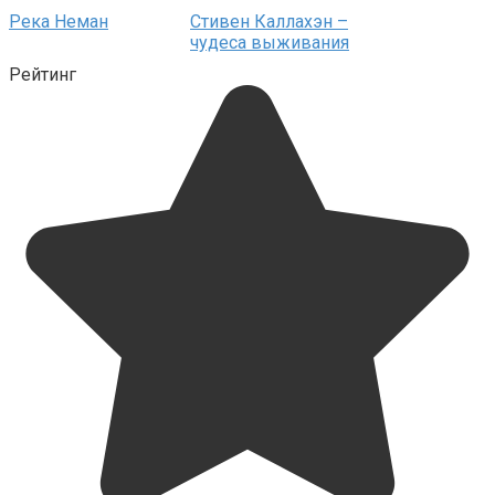
Река Неман
Стивен Каллахэн –
чудеса выживания
Рейтинг