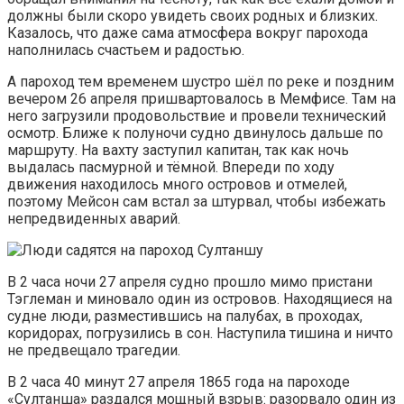
должны были скоро увидеть своих родных и близких.
Казалось, что даже сама атмосфера вокруг парохода
наполнилась счастьем и радостью.
А пароход тем временем шустро шёл по реке и поздним
вечером 26 апреля пришвартовалось в Мемфисе. Там на
него загрузили продовольствие и провели технический
осмотр. Ближе к полуночи судно двинулось дальше по
маршруту. На вахту заступил капитан, так как ночь
выдалась пасмурной и тёмной. Впереди по ходу
движения находилось много островов и отмелей,
поэтому Мейсон сам встал за штурвал, чтобы избежать
непредвиденных аварий.
В 2 часа ночи 27 апреля судно прошло мимо пристани
Тэглеман и миновало один из островов. Находящиеся на
судне люди, разместившись на палубах, в проходах,
коридорах, погрузились в сон. Наступила тишина и ничто
не предвещало трагедии.
В 2 часа 40 минут 27 апреля 1865 года на пароходе
«Султанша» раздался мощный взрыв: разорвало один из