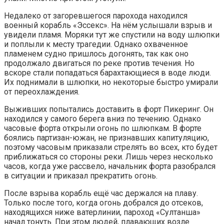
Недалеко от загоревшегося парохода находился
военный корабль «Эссекс». На нём услышали взрыв и
увидели пламя. Моряки тут же спустили на воду шлюпки
и поплыли к месту трагедии. Однако охваченное
пламенем судно пришлось догонять, так как оно
продолжало двигаться по реке против течения. Но
вскоре стали попадаться барахтающиеся в воде люди.
Их поднимали в шлюпки, но некоторые быстро умирали
от переохлаждения.
Выживших попытались доставить в форт Пикеринг. Он
находился у самого берега вниз по течению. Однако
часовые форта открыли огонь по шлюпкам. В форте
боялись партизан-южан, не признавших капитуляцию,
поэтому часовым приказали стрелять во всех, кто будет
приближаться со стороны реки. Лишь через несколько
часов, когда уже рассвело, начальник форта разобрался
в ситуации и приказал прекратить огонь.
После взрыва корабль ещё час держался на плаву.
Только после того, когда огонь добрался до отсеков,
находящихся ниже ватерлинии, пароход «Султанша»
начал тонуть. При этом людей, плавающих возле