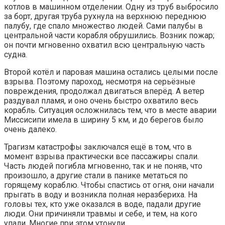
котлов в машинном отделении. Одну из труб выбросило
за борт, другая труба рухнула на верхнюю переднюю
палубу, где спало множество людей. Сами палубы в
центральной части корабля обрушились. Возник пожар;
он почти мгновенно охватил всю центральную часть
судна.
Второй котёл и паровая машина остались целыми после
взрыва. Поэтому пароход, несмотря на серьёзные
повреждения, продолжал двигаться вперёд. А ветер
раздувал пламя, и оно очень быстро охватило весь
корабль. Ситуация осложнилась тем, что в месте аварии
Миссисипи имела в ширину 5 км, и до берегов было
очень далеко.
Трагизм катастрофы заключался ещё в том, что в
момент взрыва практически все пассажиры спали.
Часть людей погибла мгновенно, так и не поняв, что
произошло, а другие стали в панике метаться по
горящему кораблю. Чтобы спастись от огня, они начали
прыгать в воду и возникла полная неразбериха. На
головы тех, кто уже оказался в воде, падали другие
люди. Они причиняли травмы и себе, и тем, на кого
упали. Многие при этом утонули.