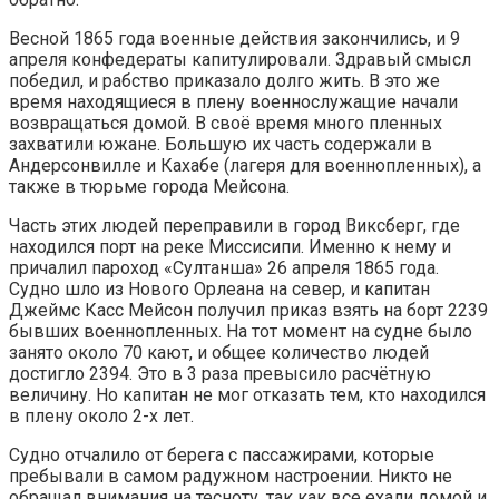
Весной 1865 года военные действия закончились, и 9
апреля конфедераты капитулировали. Здравый смысл
победил, и рабство приказало долго жить. В это же
время находящиеся в плену военнослужащие начали
возвращаться домой. В своё время много пленных
захватили южане. Большую их часть содержали в
Андерсонвилле и Кахабе (лагеря для военнопленных), а
также в тюрьме города Мейсона.
Часть этих людей переправили в город Виксберг, где
находился порт на реке Миссисипи. Именно к нему и
причалил пароход «Султанша» 26 апреля 1865 года.
Судно шло из Нового Орлеана на север, и капитан
Джеймс Касс Мейсон получил приказ взять на борт 2239
бывших военнопленных. На тот момент на судне было
занято около 70 кают, и общее количество людей
достигло 2394. Это в 3 раза превысило расчётную
величину. Но капитан не мог отказать тем, кто находился
в плену около 2-х лет.
Судно отчалило от берега с пассажирами, которые
пребывали в самом радужном настроении. Никто не
обращал внимания на тесноту, так как все ехали домой и