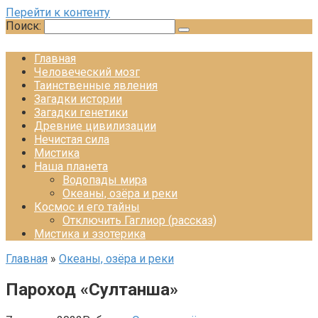
Перейти к контенту
Поиск:
Главная
Человеческий мозг
Таинственные явления
Загадки истории
Загадки генетики
Древние цивилизации
Нечистая сила
Мистика
Наша планета
Водопады мира
Океаны, озёра и реки
Космос и его тайны
Отключить Гаглиор (рассказ)
Мистика и эзотерика
Главная
»
Океаны, озёра и реки
Пароход «Султанша»