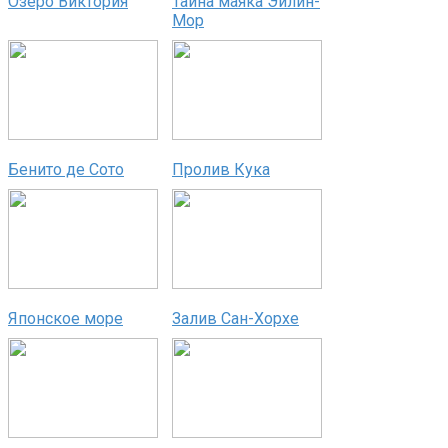
Озеро Виктория
Тайна маяка Эйлин-
Мор
Бенито де Сото
Пролив Кука
Японское море
Залив Сан-Хорхе