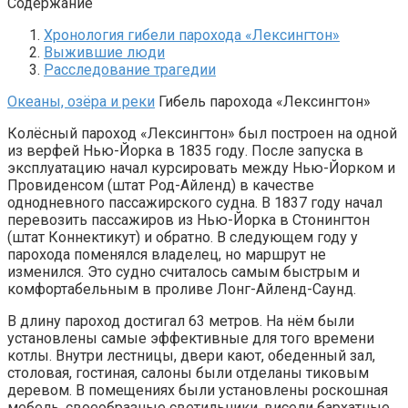
Содержание
Хронология гибели парохода «Лексингтон»
Выжившие люди
Расследование трагедии
Океаны, озёра и реки
Гибель парохода «Лексингтон»
Колёсный пароход «Лексингтон» был построен на одной
из верфей Нью-Йорка в 1835 году. После запуска в
эксплуатацию начал курсировать между Нью-Йорком и
Провиденсом (штат Род-Айленд) в качестве
однодневного пассажирского судна. В 1837 году начал
перевозить пассажиров из Нью-Йорка в Стонингтон
(штат Коннектикут) и обратно. В следующем году у
парохода поменялся владелец, но маршрут не
изменился. Это судно считалось самым быстрым и
комфортабельным в проливе Лонг-Айленд-Саунд.
В длину пароход достигал 63 метров. На нём были
установлены самые эффективные для того времени
котлы. Внутри лестницы, двери кают, обеденный зал,
столовая, гостиная, салоны были отделаны тиковым
деревом. В помещениях были установлены роскошная
мебель, своеобразные светильники, висели бархатные