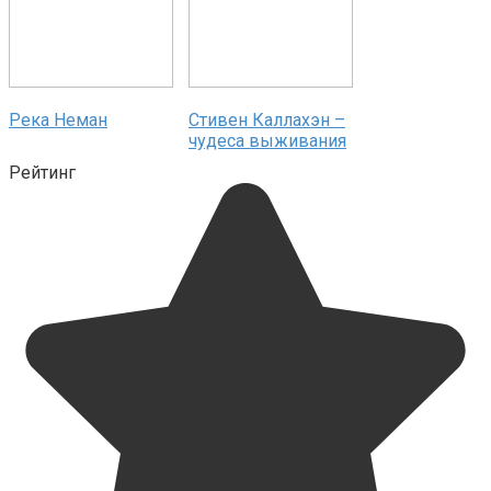
Река Неман
Стивен Каллахэн –
чудеса выживания
Рейтинг