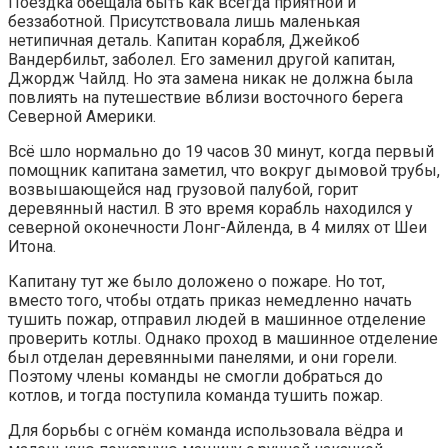
Поездка обещала быть как всегда приятной и
беззаботной. Присутствовала лишь маленькая
нетипичная деталь. Капитан корабля, Джейкоб
Вандербильт, заболел. Его заменил другой капитан,
Джордж Чайлд. Но эта замена никак не должна была
повлиять на путешествие вблизи восточного берега
Северной Америки.
Всё шло нормально до 19 часов 30 минут, когда первый
помощник капитана заметил, что вокруг дымовой трубы,
возвышающейся над грузовой палубой, горит
деревянный настил. В это время корабль находился у
северной оконечности Лонг-Айленда, в 4 милях от Шеи
Итона.
Капитану тут же было доложено о пожаре. Но тот,
вместо того, чтобы отдать приказ немедленно начать
тушить пожар, отправил людей в машинное отделение
проверить котлы. Однако проход в машинное отделение
был отделан деревянными панелями, и они горели.
Поэтому члены команды не смогли добраться до
котлов, и тогда поступила команда тушить пожар.
Для борьбы с огнём команда использовала вёдра и