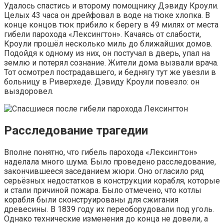
Удалось спастись и второму помощнику Дэвиду Кроули.
Целых 43 часа он дрейфовал в воде на тюке хлопка. В
конце концов тюк прибило к берегу в 49 милях от места
гибели парохода «Лексингтон». Качаясь от слабости,
Кроули прошёл несколько миль до ближайших домов.
Подойдя к одному из них, он постучал в дверь, упал на
землю и потерял сознание. Жители дома вызвали врача.
Тот осмотрел пострадавшего, и беднягу тут же увезли в
больницу в Риверхеде. Дэвиду Кроули повезло: он
выздоровел.
Расследование трагедии
Вполне понятно, что гибель парохода «Лексингтон»
наделала много шума. Было проведено расследование,
закончившееся заседанием жюри. Оно огласило ряд
серьёзных недостатков в конструкции корабля, которые
и стали причиной пожара. Было отмечено, что котлы
корабля были сконструированы для сжигания
древесины. В 1839 году их переоборудовали под уголь.
Однако технические изменения до конца не довели, а