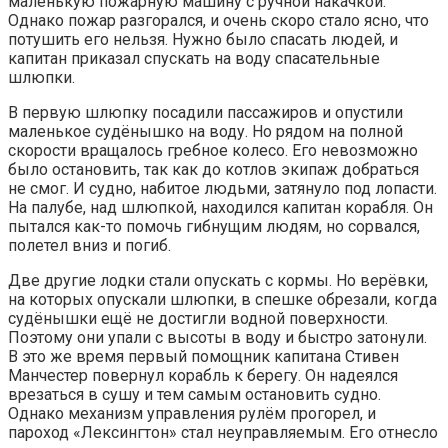
маленькую пожарную машину с ручной накачкой.
Однако пожар разгорался, и очень скоро стало ясно, что
потушить его нельзя. Нужно было спасать людей, и
капитан приказал спускать на воду спасательные
шлюпки.
В первую шлюпку посадили пассажиров и опустили
маленькое судёнышко на воду. Но рядом на полной
скорости вращалось гребное колесо. Его невозможно
было остановить, так как до котлов экипаж добраться
не смог. И судно, набитое людьми, затянуло под лопасти.
На палубе, над шлюпкой, находился капитан корабля. Он
пытался как-то помочь гибнущим людям, но сорвался,
полетел вниз и погиб.
Две другие лодки стали опускать с кормы. Но верёвки,
на которых опускали шлюпки, в спешке обрезали, когда
судёнышки ещё не достигли водной поверхности.
Поэтому они упали с высоты в воду и быстро затонули.
В это же время первый помощник капитана Стивен
Манчестер повернул корабль к берегу. Он надеялся
врезаться в сушу и тем самым остановить судно.
Однако механизм управления рулём прогорел, и
пароход «Лексингтон» стал неуправляемым. Его отнесло