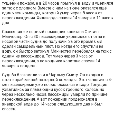
тушении пожара, а в 20 часов прыгнул в воду и уцепился
за тюк с хлопком. Вместе с ним на тюке оказался ещё
один член команды, который умер через 8 часов от
переохлаждения. Хиллиарда спасли 14 января в 11 часов
дня.
Спасся также первый помощник капитана Стивен
Манчестер. Он с 30 пассажирами укрывался от огня в
носовой части судна до полуночи. За это время был
сделан самодельный плот. Но когда его спустили на
воду, он быстро затонул. Манчестер перебрался на тюк с
одним из пассажиров. Тот умер через 3 часа от
переохлаждения, а помощника капитана спасли 14
января в полдень.
Судьба благоволила и к Чарльзу Смиту. Он входил в
штат корабельной пожарной команды. Этот человек с 4-
мя пассажирами уже ночью оказался в воде. Тонущие
ухватились за плавающий кусок гребного колеса, но
через несколько часов пассажиры умерли по причине
переохлаждения. А вот пожарник продержался в
январской воде до 14 часов следующего дня и был
спасён.