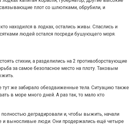
 лодках капитан корабля, губернатор, другие высокие
, связывающие плот со шлюпками, обрубили, и
кто находился в лодках, остались живы. Спаслись и
 десятками людей остался посреди бушующего моря.
остоять стихии, а разделились на 2 противоборствующие
рьба за самое безопасное место на плоту. Таковым
ыжить.
е тут же забирало обездвиженные тела. Ситуацию также
ть в море много дней. А раз так, то мало кто
е полностью деградировали и, чтобы выжить, начали
ые и выносливые люди. Они продержались ещё четыре