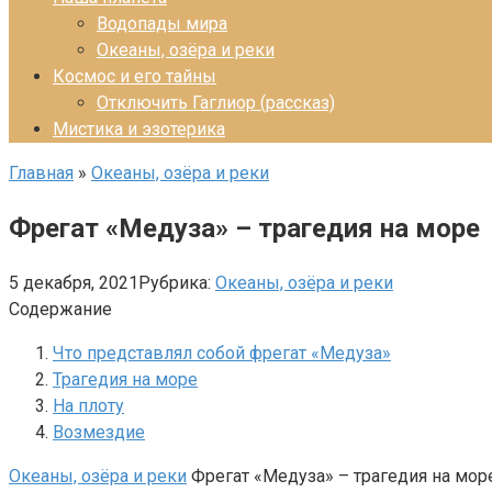
Водопады мира
Океаны, озёра и реки
Космос и его тайны
Отключить Гаглиор (рассказ)
Мистика и эзотерика
Главная
»
Океаны, озёра и реки
Фрегат «Медуза» – трагедия на море
5 декабря, 2021
Рубрика:
Океаны, озёра и реки
Содержание
Что представлял собой фрегат «Медуза»
Трагедия на море
На плоту
Возмездие
Океаны, озёра и реки
Фрегат «Медуза» – трагедия на мор