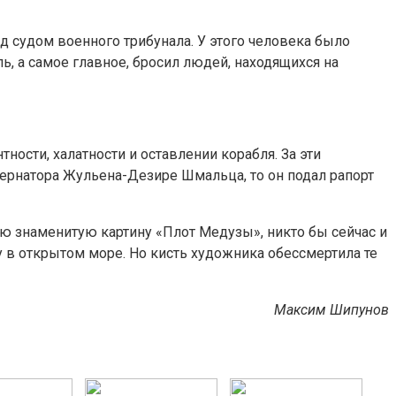
 судом военного трибунала. У этого человека было
ь, а самое главное, бросил людей, находящихся на
ости, халатности и оставлении корабля. За эти
убернатора Жульена-Дезире Шмальца, то он подал рапорт
ою знаменитую картину «Плот Медузы», никто бы сейчас и
 в открытом море. Но кисть художника обессмертила те
Максим Шипунов