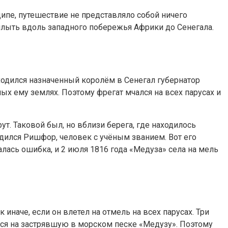
ипе, путешествие не представляло собой ничего
плыть вдоль западного побережья Африки до Сенегала.
ходился назначенный королём в Сенегал губернатор
х ему землях. Поэтому фрегат мчался на всех парусах и
т. Таковой был, но вблизи берега, где находилось
дился Ришфор, человек с учёным званием. Вот его
алась ошибка, и 2 июля 1816 года «Медуза» села на мель
иначе, если он влетел на отмель на всех парусах. Три
ться на застрявшую в морском песке «Медузу». Поэтому