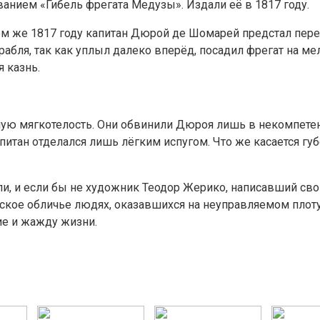
нием «Гибель фрегата Медузы». Издали её в 1817 году.
м же 1817 году капитан Дюрой де Шомарей предстал перед
абля, так как уплыл далеко вперёд, посадил фрегат на мел
 казнь.
ую мягкотелость. Они обвинили Дюроя лишь в некомпетентн
апитан отделался лишь лёгким испугом. Что же касается г
ыли, и если бы не художник Теодор Жерико, написавший св
еское обличье людях, оказавшихся на неуправляемом плоту
ие и жажду жизни.