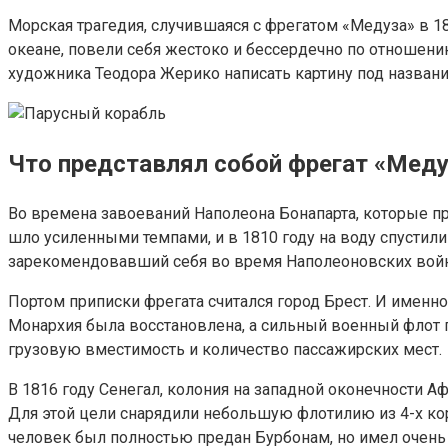
Морская трагедия, случившаяся с фрегатом «Медуза» в 1
океане, повели себя жестоко и бессердечно по отношени
художника Теодора Жерико написать картину под названи
Что представлял собой фрегат «Меду
Во времена завоеваний Наполеона Бонапарта, которые п
шло усиленными темпами, и в 1810 году на воду спустил
зарекомендовавший себя во время Наполеоновских войн.
Портом приписки фрегата считался город Брест. И именн
Монархия была восстановлена, а сильный военный флот п
грузовую вместимость и количество пассажирских мест.
В 1816 году Сенегал, колония на западной оконечности 
Для этой цели снарядили небольшую флотилию из 4-х ко
человек был полностью предан Бурбонам, но имел очень