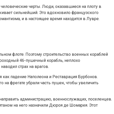
 человеческие черты. Люди, оказавшиеся на плоту в
ыживает сильнейший. Это вдохновило французского
мантизма, и в настоящее время находится в Лувре.
ильном флоте. Поэтому строительство военных кораблей
строходный 46-пушечный корабль, неплохо
наводил страх на врагов.
я как падение Наполеона и Реставрация Бурбонов.
о на фрегате убрали часть пушек, чтобы увеличить
о направить администрацию, военнослужащих, поселенцев.
итаном на него назначили Дюроя де Шомарея. Этот