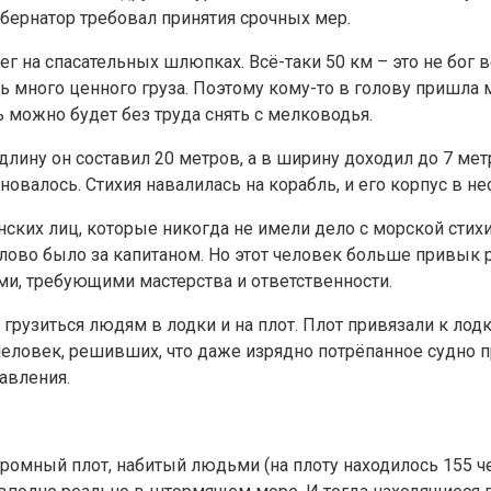
убернатор требовал принятия срочных мер.
на спасательных шлюпках. Всё-таки 50 км – это не бог в
ь много ценного груза. Поэтому кому-то в голову пришла 
ь можно будет без труда снять с мелководья.
длину он составил 20 метров, а в ширину доходил до 7 метр
новалось. Стихия навалилась на корабль, и его корпус в н
ских лиц, которые никогда не имели дело с морской стихие
слово было за капитаном. Но этот человек больше привык
и, требующими мастерства и ответственности.
 грузиться людям в лодки и на плот. Плот привязали к лод
человек, решивших, что даже изрядно потрёпанное судно п
авления.
громный плот, набитый людьми (на плоту находилось 155 