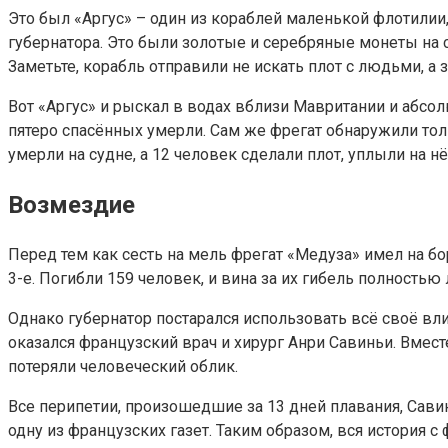
Это был «Аргус» – один из кораблей маленькой флотилии
губернатора. Это были золотые и серебряные монеты на су
Заметьте, корабль отправили не искать плот с людьми, а
Вот «Аргус» и рыскал в водах вблизи Мавритании и абсо
пятеро спасённых умерли. Сам же фрегат обнаружили толь
умерли на судне, а 12 человек сделали плот, уплыли на нё
Возмездие
Перед тем как сесть на мель фрегат «Медуза» имел на бор
3-е. Погибли 159 человек, и вина за их гибель полностью
Однако губернатор постарался использовать всё своё вли
оказался французский врач и хирург Анри Савиньи. Вмест
потеряли человеческий облик.
Все перипетии, произошедшие за 13 дней плавания, Сави
одну из французских газет. Таким образом, вся история 