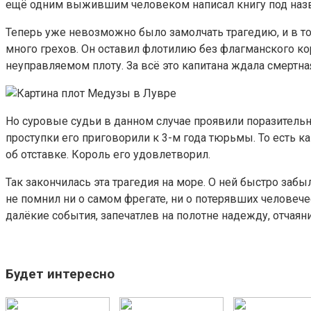
ещё одним выжившим человеком написал книгу под назва
Теперь уже невозможно было замолчать трагедию, и в то
много грехов. Он оставил флотилию без флагманского кор
неуправляемом плоту. За всё это капитана ждала смертная
Но суровые судьи в данном случае проявили поразительн
проступки его приговорили к 3-м года тюрьмы. То есть к
об отставке. Король его удовлетворил.
Так закончилась эта трагедия на море. О ней быстро заб
не помнил ни о самом фрегате, ни о потерявших человеч
далёкие события, запечатлев на полотне надежду, отчаян
Будет интересно