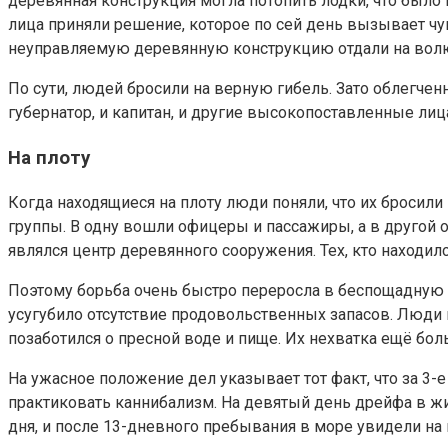
деревянная конструкция могла потопить лодки, что было
лица приняли решение, которое по сей день вызывает чу
неуправляемую деревянную конструкцию отдали на вол
По сути, людей бросили на верную гибель. Зато облегчен
губернатор, и капитан, и другие высокопоставленные лиц
На плоту
Когда находящиеся на плоту люди поняли, что их бросили
группы. В одну вошли офицеры и пассажиры, а в другой о
являлся центр деревянного сооружения. Тех, кто находил
Поэтому борьба очень быстро переросла в беспощадную 
усугубило отсутствие продовольственных запасов. Люди ве
позаботился о пресной воде и пище. Их нехватка ещё бол
На ужасное положение дел указывает тот факт, что за 3-
практиковать каннибализм. На девятый день дрейфа в ж
дня, и после 13-дневного пребывания в море увидели на 