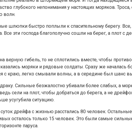
 вполне реально в штормящем море. И тогда находящиеся в
вство глубокого непонимания у настоящих моряков. Троса
ю волн.
ные шлюпки быстро поплыли к спасительному берегу. Все, 
а. Все эти господа благополучно сошли на берег, а плот с
 на верную гибель, то не сплотились вместе, чтобы против
казались моряки и рядовые солдаты. Сразу же началась бо
ся с краю, легко смывали волны, а в середине был шанс в
драку. Сильные безжалостно убивали более слабых, а мор
дь сели на плот, чтобы добраться до берега, а не дрейфова
ьше усугубила ситуацию.
е суток дрейфа с жизнью расстались 80 человек. Остальны
ивых осталось только 15 человек. Это были самые сильн
горизонте паруса.