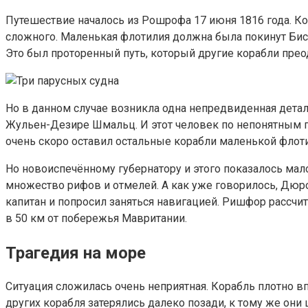
Путешествие началось из Рошрофа 17 июня 1816 года. Ко
сложного. Маленькая флотилия должна была покинут Бис
Это был проторенный путь, который другие корабли прео
Но в данном случае возникла одна непредвиденная детал
Жульен-Дезире Шмальц. И этот человек по непонятным пр
очень скоро оставил остальные корабли маленькой флоти
Но новоиспечённому губернатору и этого показалось мало
множество рифов и отмелей. А как уже говорилось, Дюр
капитан и попросил заняться навигацией. Ришфор рассчит
в 50 км от побережья Мавритании.
Трагедия на море
Ситуация сложилась очень неприятная. Корабль плотно впе
других корабля затерялись далеко позади, к тому же они