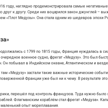
816 году, наглядно продемонстрировала самые негативные
ю друг к другу. Среди них воцарился закон джунглей – в
ем «Плот Медузы». Она стала одним из шедевров эпохи Ро
за»
родолжались с 1799 по 1815 годы, Франция нуждалась в с
и очередное военное судно, фрегат «Медузу». Это был бы
 Он побывал в Индийском океане, Атлантическом и везде 
о там «Медузу» застали такие важные исторические событи
оверженной Франции уже был ни к чему. В результате этог
Африки, перешёл под контроль французов. Туда нужно был
раблей. Флагманским кораблём стал фрегат «Медуза». Кап
 маленький опыт мореплавания.