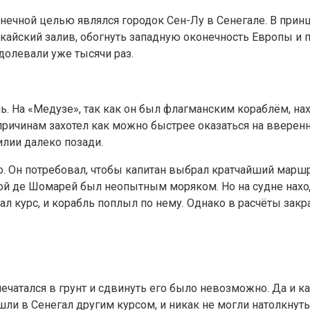
нечной целью являлся городок Сен-Лу в Сенегале. В принц
кайский залив, обогнуть западную оконечность Европы и 
долевали уже тысячи раз.
ь. На «Медузе», так как он был флагманским кораблём, на
ичинам захотел как можно быстрее оказаться на вверенны
лии далеко позади.
. Он потребовал, чтобы капитан выбрал кратчайший маршру
ой де Шомарей был неопытным моряком. Но на судне нахо
ал курс, и корабль поплыл по нему. Однако в расчёты закр
чатался в грунт и сдвинуть его было невозможно. Да и как 
 шли в Сенегал другим курсом, и никак не могли натолкну