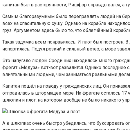
капитан был в растерянности, Ришфор оправдывался, а г
Самым благоразумным было переправлять людей на берег 
всех на спасительную сушу. Однако на корабле находилос
груз. Аргументом здесь было то, что облегчённый корабл
Такая задумка всем понравилась. И плот был построен. В 
испортилась. Подул резкий и сильный ветер, а море завол
Это напугало людей. Среди них находилось много граждан
фрегат «Медуза» вот-вот развалится. Однако последнее 
влиятельными людьми, чем заниматься реальными делам
Капитан пошёл на поводу у гражданских лиц. Он приказал
отправилась в штормящее море. На фрегате осталось 17 
шлюпки и плот, на котором вообще не было никакого упр
А в шлюпках очень быстро убедились, что буксировать о