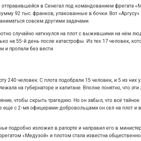
, отправившейся в Сенегал под командованием фрегата «Ме
мму 92 тыс. франков, упакованные в бочки. Вот «Аргусу» и
 заниматься совсем другими задачами.
лютно случайно наткнулся на плот с выжившими на нём люд
ко на 55-й день после катастрофы. Из тех 17 человек, ко
м и пропали без вести.
ту 240 человек. С плота подобрали 15 человек, и 5 из них
 лежала на губернаторе и капитане. Вполне понятно, что э
яние, чтобы скрыть трагедию. Но он забыл, что всё тайное
е ещё с 2-мя офицерами-добровольцами он сел на плот и в
ньи подробно изложил в рапорте и направил его в министе
с фрегатом «Медузой» и плотом стала известна общественно