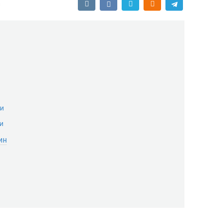
и
ии
и
ин