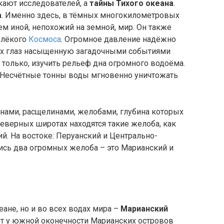
кают исследователей, а
тайны Тихого океана
.
а
. Именно здесь, в тёмных многокилометровых
ем иной, непохожий на земной, мир. Он также
алёкого
Космоса
. Огромное давление надёжно
их глаз насыщенную загадочными событиями
 только, изучить рельеф дна огромного водоёма.
 Несчётные тонны воды мгновенно уничтожать
нами, расщелинами, желобами, глубина которых
еверных широтах находятся такие желоба, как
й. На востоке: Перуанский и Центрально-
ись два огромных желоба – это Марианский и
ане, но и во всех водах мира –
Марианский
рёт у южной оконечности Марианских островов