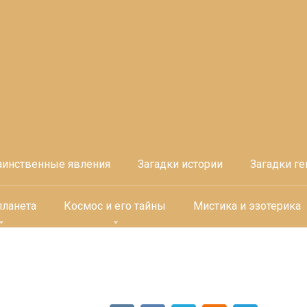
аинственные явления
Загадки истории
Загадки ге
планета
Космос и его тайны
Мистика и эзотерика