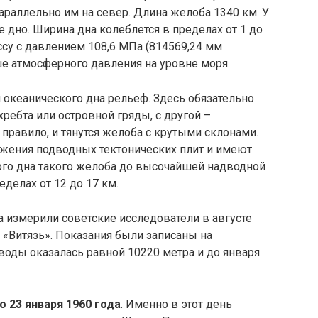
тся параллельно им на север. Длина желоба 1340 км. У
 дно. Ширина дна колеблется в пределах от 1 до
ссу с давлением 108,6 МПа (814569,24 мм
ьше атмосферного давления на уровне моря.
 океанического дна рельеф. Здесь обязательно
хребта или островной гряды, с другой –
 правило, и тянутся желоба с крутыми склонами.
жения подводных тектонических плит и имеют
ого дна такого желоба до высочайшей надводной
делах от 12 до 17 км.
 измерили советские исследователи в августе
а «Витязь». Показания были записаны на
воды оказалась равной 10220 метра и до января
 23 января 1960 года
. Именно в этот день