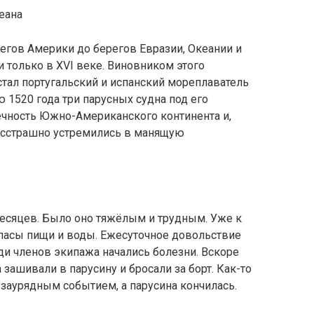
еана
егов Америки до берегов Евразии, Океании и
 только в XVI веке. Виновником этого
тал португальский и испанский мореплаватель
ю 1520 года три парусных судна под его
чность Южно-Американского континента и,
есстрашно устремились в манящую
есяцев. Было оно тяжёлым и трудным. Уже к
апасы пищи и воды. Ежесуточное довольствие
еди членов экипажа начались болезни. Вскоре
зашивали в парусину и бросали за борт. Как-то
заурядным событием, а парусина кончилась.