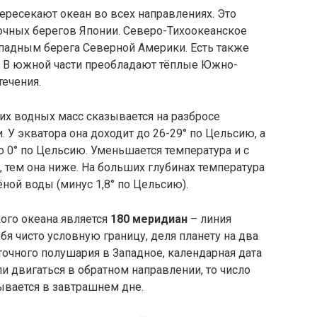
ересекают океан во всех направлениях. Это
очных берегов Японии. Северо-Тихоокеанское
ападным берега Северной Америки. Есть также
. В южной части преобладают тёплые Южно-
течения.
х водных масс сказывается на разбросе
 У экватора она доходит до 26-29° по Цельсию, а
 0° по Цельсию. Уменьшается температура и с
, тем она ниже. На больших глубинах температура
ной воды (минус 1,8° по Цельсию).
ого океана является
180 меридиан
– линия
бя чисто условную границу, деля планету на два
точного полушария в Западное, календарная дата
ли двигаться в обратном направлении, то число
ывается в завтрашнем дне.