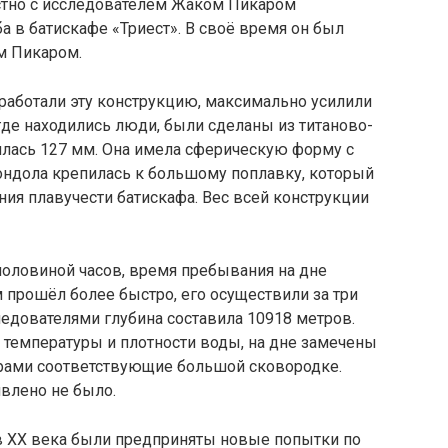
тно с исследователем Жаком Пикаром
а в батискафе «Триест». В своё время он был
м Пикаром.
аботали эту конструкцию, максимально усилили
 где находились люди, были сделаны из титаново-
нялась 127 мм. Она имела сферическую форму с
ондола крепилась к большому поплавку, который
ия плавучести батискафа. Вес всей конструкции
половиной часов, время пребывания на дне
 прошёл более быстро, его осуществили за три
ледователями глубина составила 10918 метров.
 температуры и плотности воды, на дне замечены
рами соответствующие большой сковородке.
влено не было.
ов XX века были предприняты новые попытки по