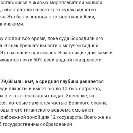
ом оставшиеся в живых мореплаватели молили
ь, наблюдатели на всех трёх судах радостно
». Это были острова юго-восточной Азии,
ппинскими.
у людей: всё время, пока суда бороздили его
да. В знак признательности к могучей водной
 Это название прижилось. В настоящие дни, самый
иходится почти 50% всей водной поверхности
9,68 млн. км², а средняя глубина равняется
ади планеты и имеет около 10 тыс. островов,
а в его юго-западных водах. Здесь же, на
ря, которые являются частью Великого океана,
воды этого гигантского водоёма омывают
рибрежной зоной для 12 государств. Всего же на
5 государственных образований.