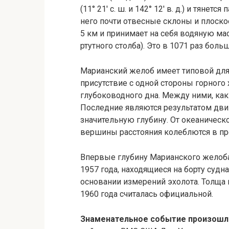
(11° 21′ с. ш. и 142° 12′ в. д.) и тяне
него почти отвесные склоны и плоское
5 км и принимает на себя водяную ма
ртутного столба). Это в 1071 раз бол
Марианский желоб имеет типовой для
присутствие с одной стороны горного 
глубоководного дна. Между ними, как
Последние являются результатом дви
значительную глубину. От океаническ
вершины расстояния колеблются в пре
Впервые глубину Марианского желоба
1957 года, находящиеся на борту судн
основании измерений эхолота. Толща 
1960 года считалась официальной.
Знаменательное событие произошло