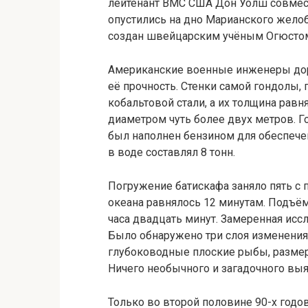
лейтенант ВМС США Дон Уолш совмес
опустились на дно Марианского желоб
создан швейцарским учёным Огюсто
Американские военные инженеры дор
её прочность. Стенки самой гондолы,
кобальтовой стали, а их толщина рав
диаметром чуть более двух метров. Г
был наполнен бензином для обеспечен
в воде составлял 8 тонн.
Погружение батискафа заняло пять с 
океана равнялось 12 минутам. Подъём
часа двадцать минут. Замеренная исс
Было обнаружено три слоя изменения
глубоководные плоские рыбы, разме
Ничего необычного и загадочного выя
Только во второй половине 90-х год