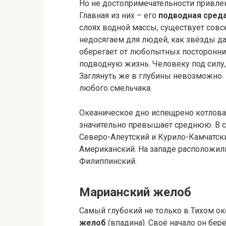
Но не достопримечательности привле
Главная из них – его
подводная сред
слоях водной массы, существует совс
недосягаем для людей, как звёзды д
оберегает от любопытных посторонн
подводную жизнь. Человеку под силу,
Заглянуть же в глубины невозможно.
любого смельчака.
Океаническое дно испещрено котлова
значительно превышает среднюю. В с
Северо-Алеутский и Курило-Камчатски
Американский. На западе расположил
Филиппинский.
Марианский желоб
Самый глубокий не только в Тихом оке
желоб
(впадина). Своё начало он бе