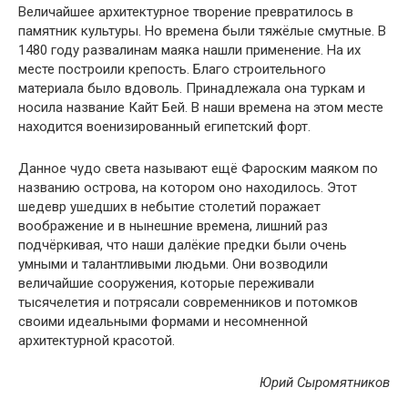
Величайшее архитектурное творение превратилось в
памятник культуры. Но времена были тяжёлые смутные. В
1480 году развалинам маяка нашли применение. На их
месте построили крепость. Благо строительного
материала было вдоволь. Принадлежала она туркам и
носила название Кайт Бей. В наши времена на этом месте
находится военизированный египетский форт.
Данное чудо света называют ещё Фароским маяком по
названию острова, на котором оно находилось. Этот
шедевр ушедших в небытие столетий поражает
воображение и в нынешние времена, лишний раз
подчёркивая, что наши далёкие предки были очень
умными и талантливыми людьми. Они возводили
величайшие сооружения, которые переживали
тысячелетия и потрясали современников и потомков
своими идеальными формами и несомненной
архитектурной красотой.
Юрий Сыромятников