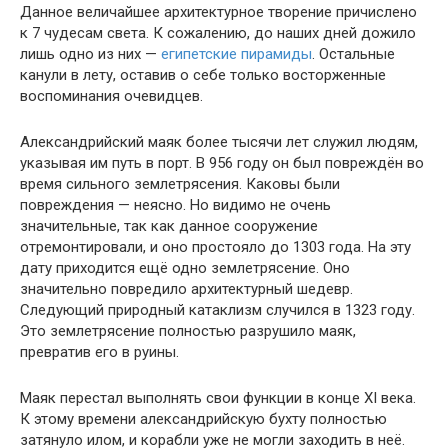
Данное величайшее архитектурное творение причислено
к 7 чудесам света. К сожалению, до наших дней дожило
лишь одно из них —
египетские пирамиды
. Остальные
канули в лету, оставив о себе только восторженные
воспоминания очевидцев.
Александрийский маяк более тысячи лет служил людям,
указывая им путь в порт. В 956 году он был повреждён во
время сильного землетрясения. Каковы были
повреждения — неясно. Но видимо не очень
значительные, так как данное сооружение
отремонтировали, и оно простояло до 1303 года. На эту
дату приходится ещё одно землетрясение. Оно
значительно повредило архитектурный шедевр.
Следующий природный катаклизм случился в 1323 году.
Это землетрясение полностью разрушило маяк,
превратив его в руины.
Маяк перестал выполнять свои функции в конце XI века.
К этому времени александрийскую бухту полностью
затянуло илом, и корабли уже не могли заходить в неё.