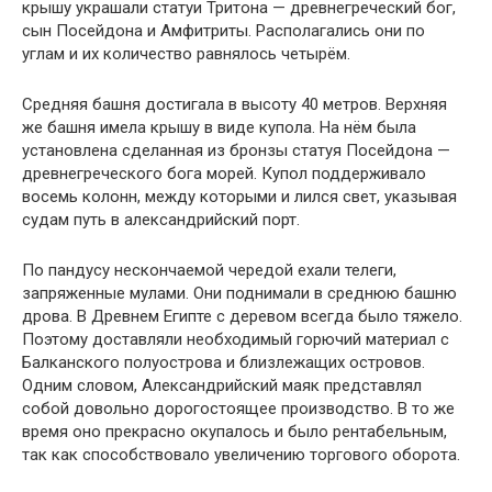
крышу украшали статуи Тритона — древнегреческий бог,
сын Посейдона и Амфитриты. Располагались они по
углам и их количество равнялось четырём.
Средняя башня достигала в высоту 40 метров. Верхняя
же башня имела крышу в виде купола. На нём была
установлена сделанная из бронзы статуя Посейдона —
древнегреческого бога морей. Купол поддерживало
восемь колонн, между которыми и лился свет, указывая
судам путь в александрийский порт.
По пандусу нескончаемой чередой ехали телеги,
запряженные мулами. Они поднимали в среднюю башню
дрова. В Древнем Египте с деревом всегда было тяжело.
Поэтому доставляли необходимый горючий материал с
Балканского полуострова и близлежащих островов.
Одним словом, Александрийский маяк представлял
собой довольно дорогостоящее производство. В то же
время оно прекрасно окупалось и было рентабельным,
так как способствовало увеличению торгового оборота.