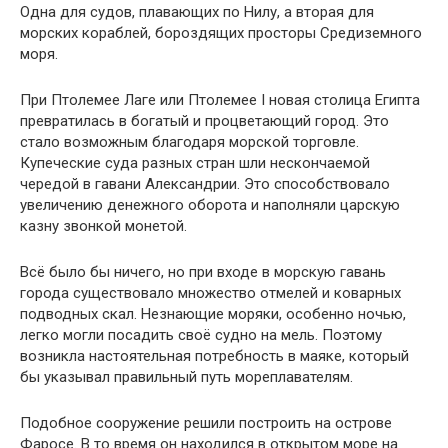
Одна для судов, плавающих по Нилу, а вторая для
морских кораблей, бороздящих просторы Средиземного
моря.
При Птолемее Лаге или Птолемее I новая столица Египта
превратилась в богатый и процветающий город. Это
стало возможным благодаря морской торговле.
Купеческие суда разных стран шли нескончаемой
чередой в гавани Александрии. Это способствовало
увеличению денежного оборота и наполняли царскую
казну звонкой монетой.
Всё было бы ничего, но при входе в морскую гавань
города существовало множество отмелей и коварных
подводных скал. Незнающие моряки, особенно ночью,
легко могли посадить своё судно на мель. Поэтому
возникла настоятельная потребность в маяке, который
бы указывал правильный путь мореплавателям.
Подобное сооружение решили построить на острове
Фаросе. В то время он находился в открытом море на