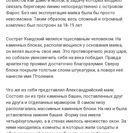
объектов как дамб и молов, в задачу которых входило
связать береговую линию непосредственно с островом
Фарос. Без них эксплуатация маяка была бы просто
невозможна. Таким образом, весь сложный и огромный
комплекс был построен за 18-19 лет.
Сострат Книдский являлся тщеславным человеком. На
каменных блоках, располагающихся у основания маяка,
он велел высечь своё имя. Это противоречило указу царя,
но соблазн увековечить себя на века победил. Правда
архитектор проявил достаточно благоразумия. Сверху
блоки покрыли толстым слоем штукатурки, а поверх неё
нанесли имя Птолемея.
Что же из себя представлял Александрийский маяк.
Состоял он из трёх каменных башен, поставленных друг
на друга и отделанных мрамором. В самом низу
располагались массивные каменные блоки. На них и была
установлена нижняя башня. Форму она имела
четырёхугольную, а в стенах имелось множество окон. За
ними находились комнаты, в которых жили солдаты и