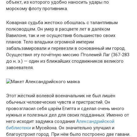
объект, из которого удобно наносить удары по
морскому флоту противника.
Коварная судьба жестоко обошлась с талантливым
полководцем. Он умер в расцвете лет в далёком
Вавилоне, так и не осуществив большинство своих
планов. Тело владыки огромной империи
забальзамировали и перевезли в основанный им город.
Осуществил эту почётную миссию Птолемей Лаг (367-283
до н. э.) — один из ближайших сподвижников великого
завоевателя.
Этот жёсткий волевой военачальник не был лишён
обычных человеческих чувств и пристрастий. Он
провозгласил себя царём Египта и сделал очень много
нужных и полезных дел для своих подданных. Именно от
него исходит задумка создания
Александрийской
библиотеки
и Мусейона. Он значительно улучшил и
благоустроил город. При нём было построено две гавани.