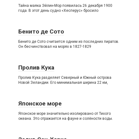
Тайна маяка Эйлин-Мор появилась 26 декабря 1900
года. В этот день судно «Хесперус» бросило
Бенито де Сото
Бенито де Сото считается одним из последних пиратов.
Он бесчинствовал на морях в 1827-1829
Пролив Кука
Пролив Кука разделяет Северный и Южный острова
Новой Зеландии. Его минимальная ширина 22 км,
Японское море
Японское море значительно изолировано от Тихого
океана. Это отражается на фауне и солёности воды.