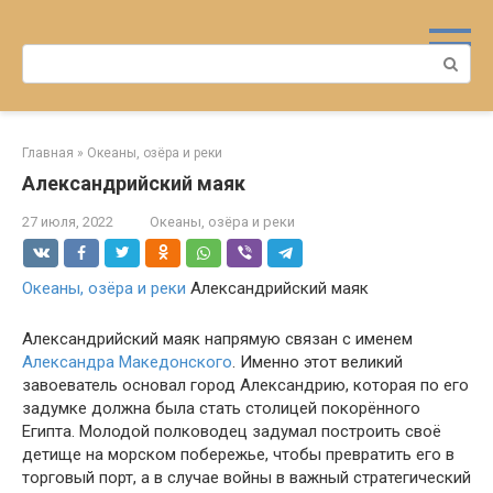
Перейти
к
Поиск:
контенту
Главная
»
Океаны, озёра и реки
Александрийский маяк
27 июля, 2022
Океаны, озёра и реки
Океаны, озёра и реки
Александрийский маяк
Александрийский маяк напрямую связан с именем
Александра Македонского
. Именно этот великий
завоеватель основал город Александрию, которая по его
задумке должна была стать столицей покорённого
Египта. Молодой полководец задумал построить своё
детище на морском побережье, чтобы превратить его в
торговый порт, а в случае войны в важный стратегический