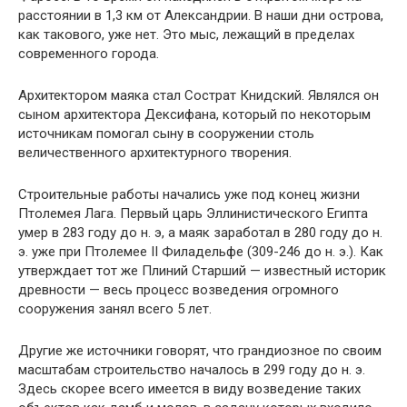
расстоянии в 1,3 км от Александрии. В наши дни острова,
как такового, уже нет. Это мыс, лежащий в пределах
современного города.
Архитектором маяка стал Сострат Книдский. Являлся он
сыном архитектора Дексифана, который по некоторым
источникам помогал сыну в сооружении столь
величественного архитектурного творения.
Строительные работы начались уже под конец жизни
Птолемея Лага. Первый царь Эллинистического Египта
умер в 283 году до н. э, а маяк заработал в 280 году до н.
э. уже при Птолемее II Филадельфе (309-246 до н. э.). Как
утверждает тот же Плиний Старший — известный историк
древности — весь процесс возведения огромного
сооружения занял всего 5 лет.
Другие же источники говорят, что грандиозное по своим
масштабам строительство началось в 299 году до н. э.
Здесь скорее всего имеется в виду возведение таких