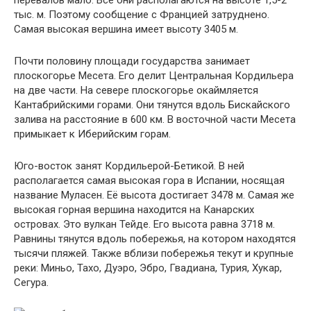
перевалов мало. Все они располагаются на высоте 1,5-2
тыс. м. Поэтому сообщение с Францией затруднено.
Самая высокая вершина имеет высоту 3405 м.
Почти половину площади государства занимает
плоскогорье Месета. Его делит Центральная Кордильера
на две части. На севере плоскогорье окаймляется
Кантабрийскими горами. Они тянутся вдоль Бискайского
залива на расстояние в 600 км. В восточной части Месета
примыкает к Иберийским горам.
Юго-восток занят Кордильерой-Бетикой. В ней
располагается самая высокая гора в Испании, носящая
название Муласен. Её высота достигает 3478 м. Самая же
высокая горная вершина находится на Канарских
островах. Это вулкан Тейде. Его высота равна 3718 м.
Равнины тянутся вдоль побережья, на котором находятся
тысячи пляжей. Также вблизи побережья текут и крупные
реки: Миньо, Тахо, Дуэро, Эбро, Гвадиана, Турия, Хукар,
Сегура.