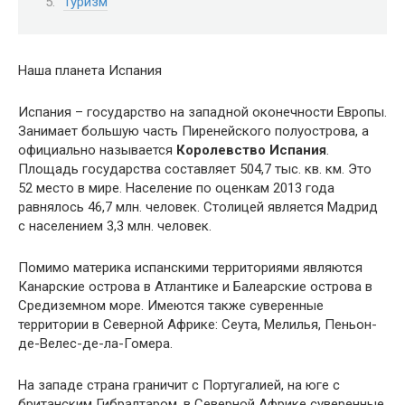
Туризм
Наша планета Испания
Испания – государство на западной оконечности Европы.
Занимает большую часть Пиренейского полуострова, а
официально называется
Королевство Испания
.
Площадь государства составляет 504,7 тыс. кв. км. Это
52 место в мире. Население по оценкам 2013 года
равнялось 46,7 млн. человек. Столицей является Мадрид
с населением 3,3 млн. человек.
Помимо материка испанскими территориями являются
Канарские острова в Атлантике и Балеарские острова в
Средиземном море. Имеются также суверенные
территории в Северной Африке: Сеута, Мелилья, Пеньон-
де-Велес-де-ла-Гомера.
На западе страна граничит с Португалией, на юге с
британским Гибралтаром, в Северной Африке суверенные