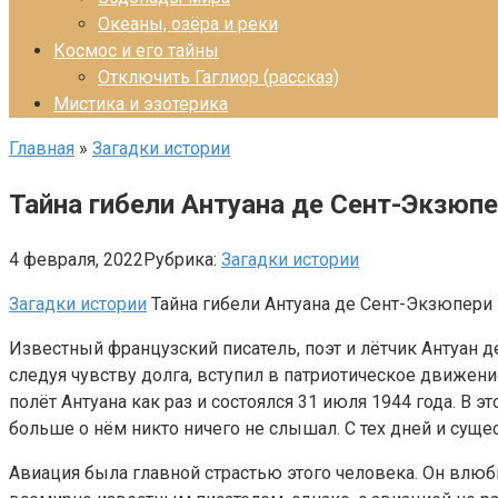
Океаны, озёра и реки
Космос и его тайны
Отключить Гаглиор (рассказ)
Мистика и эзотерика
Главная
»
Загадки истории
Тайна гибели Антуана де Сент-Экзюп
4 февраля, 2022
Рубрика:
Загадки истории
Загадки истории
Тайна гибели Антуана де Сент-Экзюпери
Известный французский писатель, поэт и лётчик Антуан д
следуя чувству долга, вступил в патриотическое движен
полёт Антуана как раз и состоялся 31 июля 1944 года. В
больше о нём никто ничего не слышал. С тех дней и суще
Авиация была главной страстью этого человека. Он влюб