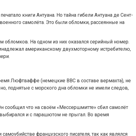
печатало книги Антуана. Но тайна гибели Антуана де Сент-
военного самолёта. Это были обломки, рассеянные на
ём обломков. На одном из них оказался серийный номер.
ринадлежал американскому двухмоторному истребителю,
ери.
время Люфтваффе (немецкие ВВС в составе вермахта), не
ьно, поднятые с морского дна обломки не имели следов,
Он сообщил что на своём «Мессершмитте» сбил самолёт
 выбирался и с парашютом не прыгал. Во время
и самоубийстве французского писателя, так как являлся