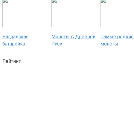
Багдадская
Монеты в Древней
Самые редкие
батарейка
Руси
монеты
Рейтинг