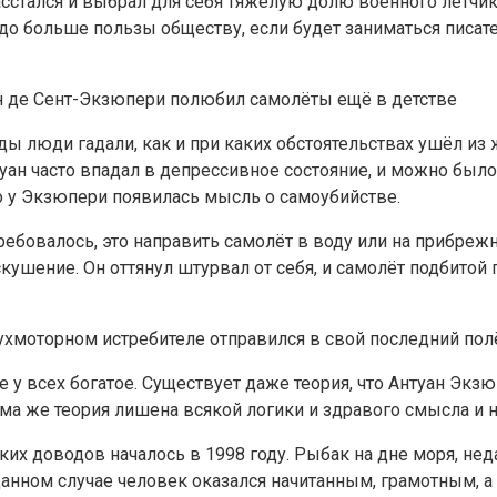
стался и выбрал для себя тяжёлую долю военного лётчика. 
аздо больше пользы обществу, если будет заниматься писа
н де Сент-Экзюпери полюбил самолёты ещё в детстве
оды люди гадали, как и при каких обстоятельствах ушёл и
ан часто впадал в депрессивное состояние, и можно было 
о у Экзюпери появилась мысль о самоубийстве.
 требовалось, это направить самолёт в воду или на прибре
шение. Он оттянул штурвал от себя, и самолёт подбитой п
ухмоторном истребителе отправился в свой последний пол
ие у всех богатое. Существует даже теория, что Антуан Эк
ама же теория лишена всякой логики и здравого смысла и 
х доводов началось в 1998 году. Рыбак на дне моря, нед
анном случае человек оказался начитанным, грамотным, а 