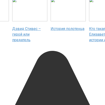
Дэвид Стивес –
История полотенца
Кто така
герой или
Елизаве
предатель
истории 