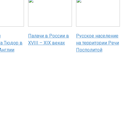
я
Палачи в России в
Русское население
та Тюдор в
XVIII – XIX веках
на территории Речи
Англии
Посполитой