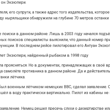
 он Экзюпери.
я, его супруги, а также адрес того издательства, которое 
оду ныряльщики обнаружили на глубине 70 метров останки 
е поиски в данном районе. Лишь в 2003 году начался подъ
ных поисков специалисты выяснили, что данный номер п
нкции. В последнем рейсе пилотировал его Антуан Экзюп
лет Экзюпери, найденный рыбаком в 1998 году
ала проясняться. Но в документах, принадлежащих в своё 
да самолёте противника в данном районе. Да и действител
анки лётчика.
 был военным лётчиком немецких ВВС, сделал заявление. 
шёл в воду практически вертикально. Пилот из кабины не
 заявление. Немец решил пресечь слухи о дезертирстве ил