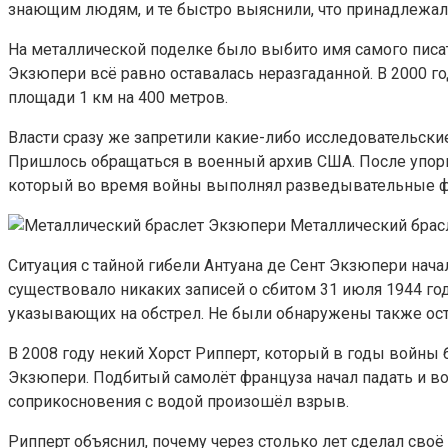
знающим людям, и те быстро выяснили, что принадлежал
На металлической поделке было выбито имя самого писател
Экзюпери всё равно оставалась неразгаданной. В 2000 г
площади 1 км на 400 метров.
Власти сразу же запретили какие-либо исследовательски
Пришлось обращаться в военный архив США. После упор
который во время войны выполнял разведывательные фу
Металлический брас
Ситуация с тайной гибели Антуана де Сент Экзюпери нач
существовало никаких записей о сбитом 31 июля 1944 го
указывающих на обстрел. Не были обнаружены также ост
В 2008 году некий Хорст Рипперт, который в годы войны
Экзюпери. Подбитый самолёт француза начал падать и во
соприкосновения с водой произошёл взрыв.
Рипперт объяснил, почему через столько лет сделал своё