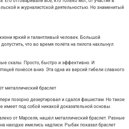
Его отговаривали все, кто только мог, от участия в
тельской и журналистской деятельностью. Но знаменитый
з жизни яркий и талантливый человек. Большой
допустить, что во время полёта на пилота нахлынул
жные скалы. Просто, быстро и эффективно. И
тицей понёсся вниз. Эта одна из версий гибели славного
ёт металлический браслет
зюпери позорно дезертировал и сдался фашистам. Но такое
не имеет под собой никакой доказательной основы.
алеко от Марселя, нашёл металлический браслет. Разные
на находке имелись надписи. Рыбак показал браслет