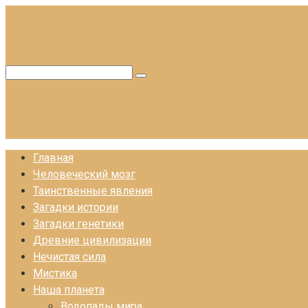
Перейти
к
контенту
Поиск:
Главная
Человеческий мозг
Таинственные явления
Загадки истории
Загадки генетики
Древние цивилизации
Нечистая сила
Мистика
Наша планета
Водопады мира