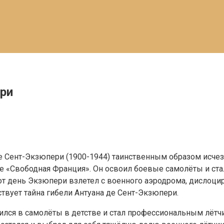
ери
е Сент-Экзюпери (1900-1944) таинственным образом исчез 
ие «Свободная Франция». Он освоил боевые самолёты и ст
 этот день Экзюпери взлетел с военного аэродрома, дисло
ствует тайна гибели Антуана де Сент-Экзюпери.
ился в самолёты в детстве и стал профессиональным лётч