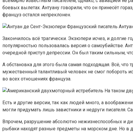
всемирно известным писателем, однако, с авиацией не рас
боевых вылетах. Антуану говорили, что он принесёт гор
француз остался непреклонен.
Французский писатель Антуа
Закончилось всё трагически. Экзюпери исчез, и долгие г
популярностью пользовалась версия о самоубийстве. Анту
очередной приступ депрессии. Он был таким сильным, чт
А обстановка для этого была самая подходящая. Всё, что
мужественный талантливый человек не смог побороть иску
во всех отношениях француза.
На таком дв
Есть и другие версии, так как людей много, а воображен
могли придумать лишь завистники и недруги писателя. С
Впрочем, разрушение абсолютно нежизнеспособных и дики
рыбаки находят разные предметы на морском дне. Но в д