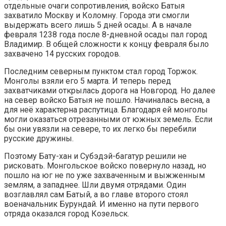
отдельные очаги сопротивления, войско Батыя
захватило Москву и Коломну. Города эти смогли
выдержать всего лишь 5 дней осады. А в начале
февраля 1238 года после 8-дневной осады пал город
Владимир. В общей сложности к концу февраля было
захвачено 14 русских городов.
Последним северным пунктом стал город Торжок.
Монголы взяли его 5 марта. И теперь перед
захватчиками открылась дорога на Новгород. Но далее
на север войско Батыя не пошло. Начиналась весна, а
для неё характерна распутица. Благодаря ей монголы
могли оказаться отрезанными от южных земель. Если
бы они увязли на севере, то их легко бы перебили
русские дружины.
Поэтому Бату-хан и Субэдэй-багатур решили не
рисковать. Монгольское войско повернуло назад, но
пошло на юг не по уже захваченным и выжженным
землям, а западнее. Шли двумя отрядами. Один
возглавлял сам Батый, а во главе второго стоял
военачальник Бурундай. И именно на пути первого
отряда оказался город Козельск.