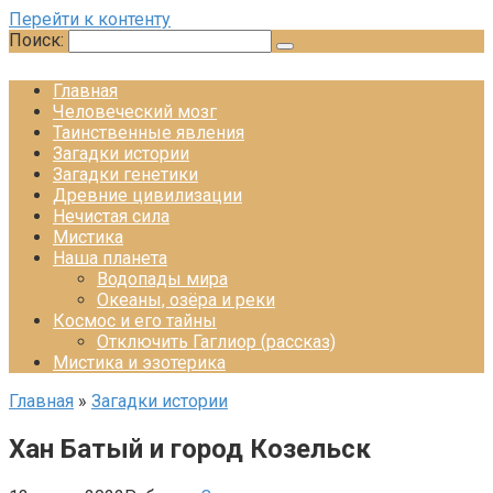
Перейти к контенту
Поиск:
Главная
Человеческий мозг
Таинственные явления
Загадки истории
Загадки генетики
Древние цивилизации
Нечистая сила
Мистика
Наша планета
Водопады мира
Океаны, озёра и реки
Космос и его тайны
Отключить Гаглиор (рассказ)
Мистика и эзотерика
Главная
»
Загадки истории
Хан Батый и город Козельск