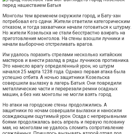
перед нашествием Батыя
Монголы тем временем окружили город, и Бату-хан
потребовал его сдачи. Жители ответили категорическим
отказом, и тогда захватчики начали готовиться к штурму.
Но жители Козельска не стали бесстрастно взирать на
приготовления монголов. На стены взошли лучники и
начали выборочно отстреливать врагов.
Им удалось поразить стрелами несколько китайских
мастеров и внести разлад в ряды лучников противника.
Это нанесло врагу определённый урон, но штурм
начался 25 марта 1238 года. Однако первая атака была
успешно отбита. А ночью защитники Козельска
совершили вылазку в лагерь Батыя. Они повредили
металлические части и перерезали ремни осадных
машин, а без них монголы не могли взять город.
Но атаки на городские стены продолжились. А
защитники по ночам совершали вылазки и наносили
осаждающим ощутимый урон. Осада с непрерывными
боями продолжалась весь апрель и первую половину
мая, но монголам не удалось сломить сопротивление
осаждённых. Пришлось вызывать второй отряд под