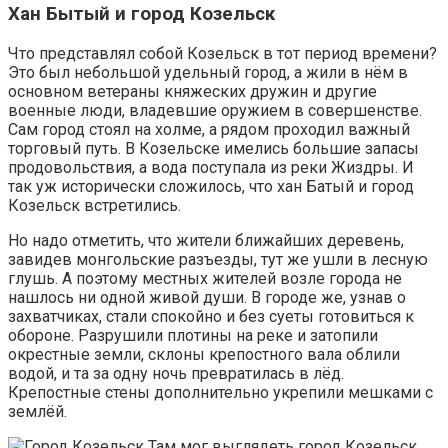
Хан Бытый и город Козельск
Что представлял собой Козельск в тот период времени?
Это был небольшой удельный город, а жили в нём в
основном ветераны княжеских дружин и другие
военные люди, владевшие оружием в совершенстве.
Сам город стоял на холме, а рядом проходил важный
торговый путь. В Козельске имелись большие запасы
продовольствия, а вода поступала из реки Жиздры. И
так уж исторически сложилось, что хан Батый и город
Козельск встретились.
Но надо отметить, что жители ближайших деревень,
завидев монгольские разъезды, тут же ушли в лесную
глушь. А поэтому местных жителей возле города не
нашлось ни одной живой души. В городе же, узнав о
захватчиках, стали спокойно и без суеты готовиться к
обороне. Разрушили плотины на реке и затопили
окрестные земли, склоны крепостного вала облили
водой, и та за одну ночь превратилась в лёд.
Крепостные стены дополнительно укрепили мешками с
землёй.
Там мог выглядеть город Козельск