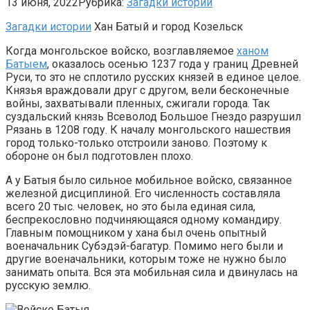
13 июня, 2022
Рубрика:
Загадки истории
Загадки истории
Хан Батый и город Козельск
Когда монгольское войско, возглавляемое
ханом
Батыем
, оказалось осенью 1237 года у границ Древней
Руси, то это не сплотило русских князей в единое целое.
Князья враждовали друг с другом, вели бесконечные
войны, захватывали пленных, сжигали города. Так
суздальский князь Всеволод Большое Гнездо разрушил
Рязань в 1208 году. К началу монгольского нашествия
город только-только отстроили заново. Поэтому к
обороне он был подготовлен плохо.
А у Батыя было сильное мобильное войско, связанное
железной дисциплиной. Его численность составляла
всего 20 тыс. человек, но это была единая сила,
беспрекословно подчиняющаяся одному командиру.
Главным помощником у хана был очень опытный
военачальник Субэдэй-багатур. Помимо него были и
другие военачальники, которым тоже не нужно было
занимать опыта. Вся эта мобильная сила и двинулась на
русскую землю.