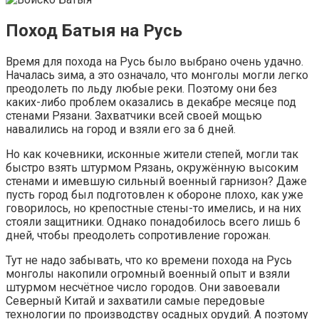
Поход Батыя на Русь
Время для похода на Русь было выбрано очень удачно.
Началась зима, а это означало, что монголы могли легко
преодолеть по льду любые реки. Поэтому они без
каких-либо проблем оказались в декабре месяце под
стенами Рязани. Захватчики всей своей мощью
навалились на город и взяли его за 6 дней.
Но как кочевники, исконные жители степей, могли так
быстро взять штурмом Рязань, окружённую высоким
стенами и имевшую сильный военный гарнизон? Даже
пусть город был подготовлен к обороне плохо, как уже
говорилось, но крепостные стены-то имелись, и на них
стояли защитники. Однако понадобилось всего лишь 6
дней, чтобы преодолеть сопротивление горожан.
Тут не надо забывать, что ко времени похода на Русь
монголы накопили огромный военный опыт и взяли
штурмом несчётное число городов. Они завоевали
Северный Китай и захватили самые передовые
технологии по производству осадных орудий. А поэтому