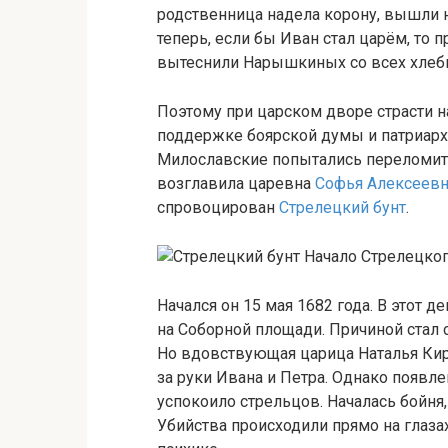
родственница надела корону, вышли 
теперь, если бы Иван стал царём, то 
вытеснили Нарышкиных со всех хлебны
Поэтому при царском дворе страсти 
поддержке боярской думы и патриарх
Милославские попытались переломит
возглавила царевна
Софья Алексеев
спровоцирован
Стрелецкий бунт
.
Начало Стрелецког
Начался он 15 мая 1682 года. В этот
на Соборной площади. Причиной стал
Но вдовствующая царица Наталья Ки
за руки Ивана и Петра. Однако появл
успокоило стрельцов. Началась бойня
Убийства происходили прямо на глазах