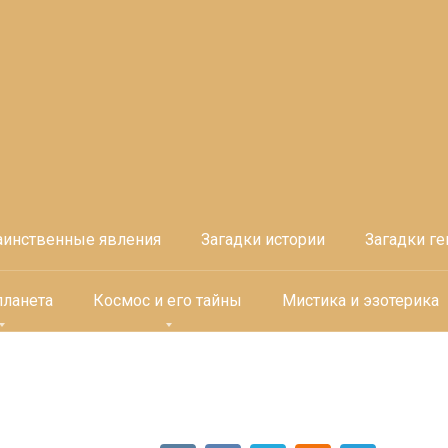
аинственные явления
Загадки истории
Загадки ге
планета
Космос и его тайны
Мистика и эзотерика