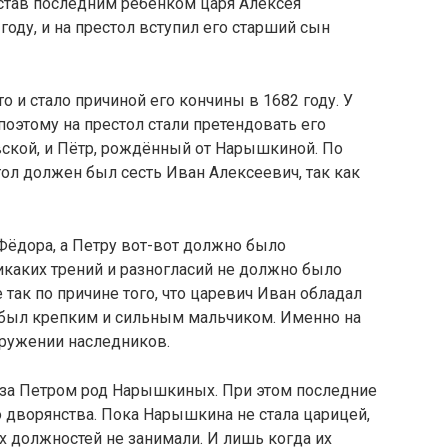
, став последним ребёнком царя Алексея
оду, и на престол вступил его старший сын
 и стало причиной его кончины в 1682 году. У
поэтому на престол стали претендовать его
вской, и Пётр, рождённый от Нарышкиной. По
ол должен был сесть Иван Алексеевич, так как
Фёдора, а Петру вот-вот должно было
никаких трений и разногласий не должно было
 так по причине того, что царевич Иван обладал
 был крепким и сильным мальчиком. Именно на
окружении наследников.
а за Петром род Нарышкиных. При этом последние
дворянства. Пока Нарышкина не стала царицей,
 должностей не занимали. И лишь когда их