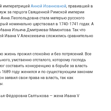
ой императрицей
Анной Иоанновной
, правившей в
амуж за герцога Священной Римской империи
а Анна Леопольдовна стала матерью русского
торый номинально царствовал в 1740-1741 годах. А
Ивана Ильича Дмитриева-Мамонтова. Так что
ей Ивана V Алексеевича сложились сравнительно
ю жизнь прожил спокойно и без потрясений. Все
ьного, умственно отсталого, которому господь
мог составить конкуренцию в борьбе за власть
в 1689 году женился и по существующим законам
н заявил свои права на власть, так как
ы.
ья Фёдоровна Салтыкова — жена Ивана V