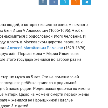
ена людей, о которых известно совсем немного.
ю был Иван V Алексеевич (1666-1696). Чтобы
 ознакомиться с родословной этого человека. И
 году власть в Московском царстве перешла к
стал
Алексей Михайлович Романов
(1629-1676).
 двух жён. Первая жена – Мария Ильинична
ле этого государь женился во второй раз на
старше мужа на 5 лет. Это не помешало ей
 последнего ребёнка привело к родильной
5 дней после родов. Родившаяся девочка по имени
ше матери. Царю на момент смерти первой жены
 а затем женился на Нарышкиной Наталье
дарю 3-х детей.