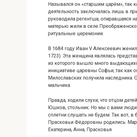
Назывался он «старшим царём», так ка
деятельность заключалась лишь в при
руководила регентша, опиравшаяся на
матерью жили в селе Преображенско
ритуальные церемонии.
В 1684 году Иван V Алексеевич жени
1723). Эта женщина являлась предста
из которого вышло много выдающихс
инициативе царевны Софьи, так как о
Милославских получила наследника. О
мальчика.
Правда, ходили слухи, что отцом дете
Юшков, стольник. Но мы с вами люди
сплетни слушать не будем. Так вот, в
Прасковьи Фёдоровны родились: Мари
Екатерина, Анна, Прасковья.