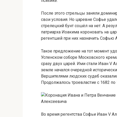
психике.
После этого стрельцы заняли домини
свои условия. Но царевне Софье удало
стрелецкий бунт сошёл на нет. А рез
патриарха Иоакима короновать на цар
регентшей при них назначить Софью 
Такое предложение на тот момент удо
Успенском соборе Московского кремл
сразу двух царей. Ими стали Иван V 
земле начался очередной исторически
Вершителями людских судеб оказались
Продолжалось троевластие с 1682 по 
Венчание 
Алексеевича
Во время регентства Софьи Иван V Ал