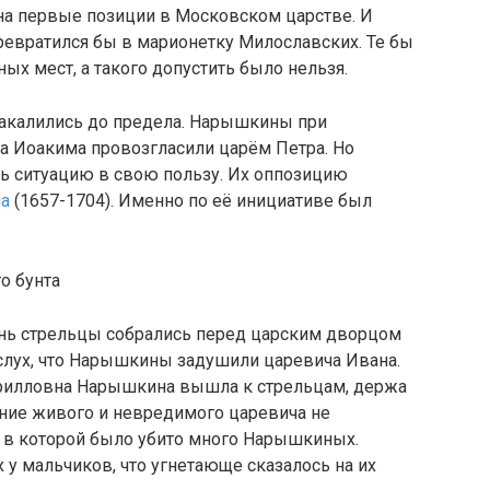
на первые позиции в Московском царстве. И
превратился бы в марионетку Милославских. Те бы
х мест, а такого допустить было нельзя.
накалились до предела. Нарышкины при
а Иоакима провозгласили царём Петра. Но
ь ситуацию в свою пользу. Их оппозицию
на
(1657-1704). Именно по её инициативе был
о бунта
 день стрельцы собрались перед царским дворцом
 слух, что Нарышкины задушили царевича Ивана.
рилловна Нарышкина вышла к стрельцам, держа
ение живого и невредимого царевича не
, в которой было убито много Нарышкиных.
 у мальчиков, что угнетающе сказалось на их