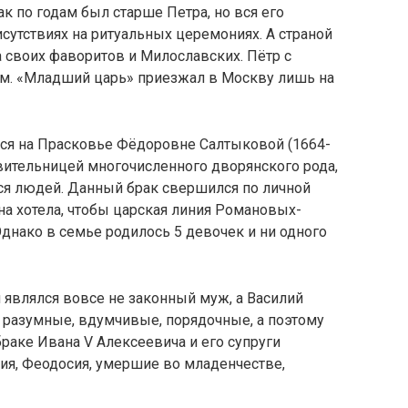
к по годам был старше Петра, но вся его
сутствиях на ритуальных церемониях. А страной
 своих фаворитов и Милославских. Пётр с
м. «Младший царь» приезжал в Москву лишь на
лся на Прасковье Фёдоровне Салтыковой (1664-
вительницей многочисленного дворянского рода,
я людей. Данный брак свершился по личной
на хотела, чтобы царская линия Романовых-
днако в семье родилось 5 девочек и ни одного
й являлся вовсе не законный муж, а Василий
 разумные, вдумчивые, порядочные, а поэтому
 браке Ивана V Алексеевича и его супруги
я, Феодосия, умершие во младенчестве,