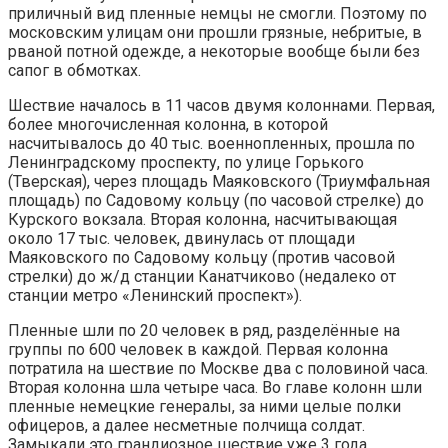
приличный вид пленные немцы не смогли. Поэтому по
московским улицам они прошли грязные, небритые, в
рваной потной одежде, а некоторые вообще были без
сапог в обмотках.
Шествие началось в 11 часов двумя колоннами. Первая,
более многочисленная колонна, в которой
насчитывалось до 40 тыс. военнопленных, прошла по
Ленинградскому проспекту, по улице Горького
(Тверская), через площадь Маяковского (Триумфальная
площадь) по Садовому кольцу (по часовой стрелке) до
Курского вокзала. Вторая колонна, насчитывающая
около 17 тыс. человек, двинулась от площади
Маяковского по Садовому кольцу (против часовой
стрелки) до ж/д станции Канатчиково (недалеко от
станции метро «Ленинский проспект»).
Пленные шли по 20 человек в ряд, разделённые на
группы по 600 человек в каждой. Первая колонна
потратила на шествие по Москве два с половиной часа.
Вторая колонна шла четыре часа. Во главе колонн шли
пленные немецкие генералы, за ними целые полки
офицеров, а далее несметные полчища солдат.
Замыкали это грандиозное шествие уже 3 года