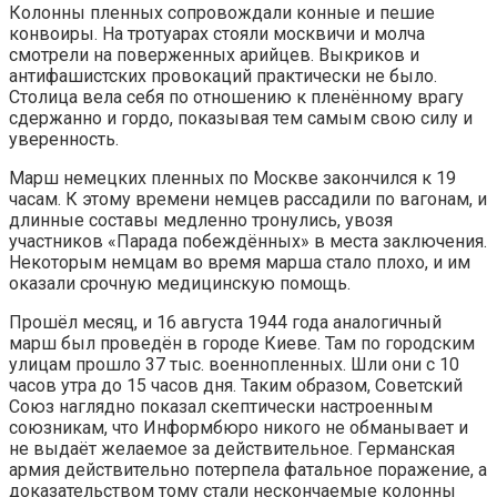
Колонны пленных сопровождали конные и пешие
конвоиры. На тротуарах стояли москвичи и молча
смотрели на поверженных арийцев. Выкриков и
антифашистских провокаций практически не было.
Столица вела себя по отношению к пленённому врагу
сдержанно и гордо, показывая тем самым свою силу и
уверенность.
Марш немецких пленных по Москве закончился к 19
часам. К этому времени немцев рассадили по вагонам, и
длинные составы медленно тронулись, увозя
участников «Парада побеждённых» в места заключения.
Некоторым немцам во время марша стало плохо, и им
оказали срочную медицинскую помощь.
Прошёл месяц, и 16 августа 1944 года аналогичный
марш был проведён в городе Киеве. Там по городским
улицам прошло 37 тыс. военнопленных. Шли они с 10
часов утра до 15 часов дня. Таким образом, Советский
Союз наглядно показал скептически настроенным
союзникам, что Информбюро никого не обманывает и
не выдаёт желаемое за действительное. Германская
армия действительно потерпела фатальное поражение, а
доказательством тому стали нескончаемые колонны