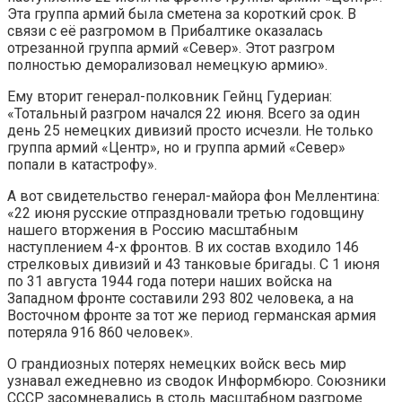
Эта группа армий была сметена за короткий срок. В
связи с её разгромом в Прибалтике оказалась
отрезанной группа армий «Север». Этот разгром
полностью деморализовал немецкую армию».
Ему вторит генерал-полковник Гейнц Гудериан:
«Тотальный разгром начался 22 июня. Всего за один
день 25 немецких дивизий просто исчезли. Не только
группа армий «Центр», но и группа армий «Север»
попали в катастрофу».
А вот свидетельство генерал-майора фон Меллентина:
«22 июня русские отпраздновали третью годовщину
нашего вторжения в Россию масштабным
наступлением 4-х фронтов. В их состав входило 146
стрелковых дивизий и 43 танковые бригады. С 1 июня
по 31 августа 1944 года потери наших войска на
Западном фронте составили 293 802 человека, а на
Восточном фронте за тот же период германская армия
потеряла 916 860 человек».
О грандиозных потерях немецких войск весь мир
узнавал ежедневно из сводок Информбюро. Союзники
СССР засомневались в столь масштабном разгроме