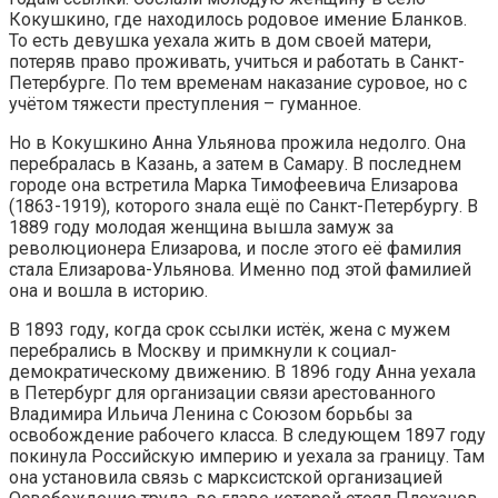
Кокушкино, где находилось родовое имение Бланков.
То есть девушка уехала жить в дом своей матери,
потеряв право проживать, учиться и работать в Санкт-
Петербурге. По тем временам наказание суровое, но с
учётом тяжести преступления – гуманное.
Но в Кокушкино Анна Ульянова прожила недолго. Она
перебралась в Казань, а затем в Самару. В последнем
городе она встретила Марка Тимофеевича Елизарова
(1863-1919), которого знала ещё по Санкт-Петербургу. В
1889 году молодая женщина вышла замуж за
революционера Елизарова, и после этого её фамилия
стала Елизарова-Ульянова. Именно под этой фамилией
она и вошла в историю.
В 1893 году, когда срок ссылки истёк, жена с мужем
перебрались в Москву и примкнули к социал-
демократическому движению. В 1896 году Анна уехала
в Петербург для организации связи арестованного
Владимира Ильича Ленина с Союзом борьбы за
освобождение рабочего класса. В следующем 1897 году
покинула Российскую империю и уехала за границу. Там
она установила связь с марксистской организацией