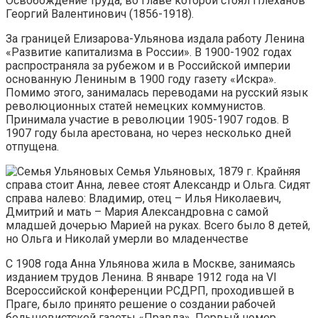
Освобождение труда, во главе которой стоял Плеханов
Георгий Валентинович (1856-1918).
За границей Елизарова-Ульянова издала работу Ленина
«Развитие капитализма в России». В 1900-1902 годах
распространяла за рубежом и в Российской империи
основанную Лениным в 1900 году газету «Искра».
Помимо этого, занималась переводами на русский язык
революционных статей немецких коммунистов.
Принимала участие в революции 1905-1907 годов. В
1907 году была арестована, но через несколько дней
отпущена.
Семья Ульяновых, 1879 г. Крайняя
справа стоит Анна, левее стоят Александр и Ольга. Сидят
справа налево: Владимир, отец – Илья Николаевич,
Дмитрий и мать – Мария Александровна с самой
младшей дочерью Марией на руках. Всего было 8 детей,
но Ольга и Николай умерли во младенчестве
С 1908 года Анна Ульянова жила в Москве, занимаясь
изданием трудов Ленина. В январе 1912 года на VI
Всероссийской конференции РСДРП, проходившей в
Праге, было принято решение о создании рабочей
большевистской газеты «Правда». Первый номер