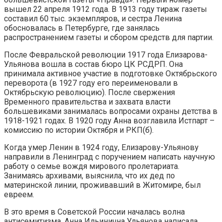
вышел 22 апреля 1912 года. В 1913 году тираж газеты
составил 60 тыс. экземпляров, и сестра Ленина
обосновалась в Петербурге, где занялась
распространением газеты и сбором средств для партии.
После Февральской революции 1917 года Елизарова-
Ульянова вошла в состав бюро ЦК РСДРП. Она
принимала активное участие в подготовке Октябрьского
переворота (в 1927 году его переименовали в
Октябрьскую революцию). После свержения
Временного правительства и захвата власти
большевиками занималась вопросами охраны детства в
1918-1921 годах. В 1920 году Анна возглавила Истпарт –
комиссию по истории Октября и РКП(б).
Когда умер Ленин в 1924 году, Елизарову-Ульянову
направили в Ленинград с поручением написать научную
работу о семье вождя мирового пролетариата.
Занимаясь архивами, выяснила, что их дед по
материнской линии, проживавший в Житомире, был
евреем.
В это время в Советской России началась волна
антисемитизма. Анна Ильинична Ульянова написала