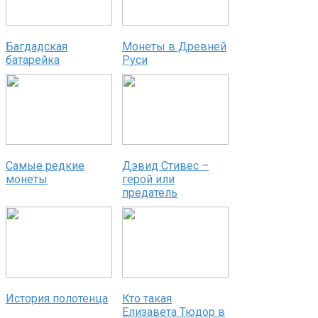
Багдадская
Монеты в Древней
батарейка
Руси
Самые редкие
Дэвид Стивес –
монеты
герой или
предатель
История полотенца
Кто такая
Елизавета Тюдор в