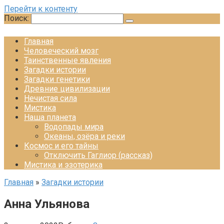
Перейти к контенту
Поиск:
Главная
Человеческий мозг
Таинственные явления
Загадки истории
Загадки генетики
Древние цивилизации
Нечистая сила
Мистика
Наша планета
Водопады мира
Океаны, озёра и реки
Космос и его тайны
Отключить Гаглиор (рассказ)
Мистика и эзотерика
Главная
»
Загадки истории
Анна Ульянова