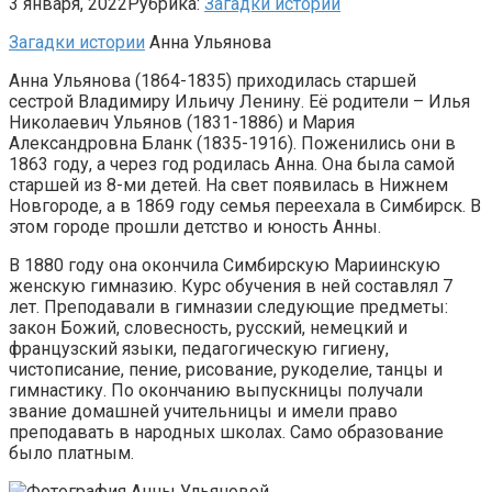
3 января, 2022
Рубрика:
Загадки истории
Загадки истории
Анна Ульянова
Анна Ульянова (1864-1835) приходилась старшей
сестрой Владимиру Ильичу Ленину. Её родители – Илья
Николаевич Ульянов (1831-1886) и Мария
Александровна Бланк (1835-1916). Поженились они в
1863 году, а через год родилась Анна. Она была самой
старшей из 8-ми детей. На свет появилась в Нижнем
Новгороде, а в 1869 году семья переехала в Симбирск. В
этом городе прошли детство и юность Анны.
В 1880 году она окончила Симбирскую Мариинскую
женскую гимназию. Курс обучения в ней составлял 7
лет. Преподавали в гимназии следующие предметы:
закон Божий, словесность, русский, немецкий и
французский языки, педагогическую гигиену,
чистописание, пение, рисование, рукоделие, танцы и
гимнастику. По окончанию выпускницы получали
звание домашней учительницы и имели право
преподавать в народных школах. Само образование
было платным.