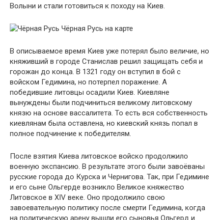
Волыни и стали готовиться к походу на Киев.
Чёрная Русь на карте
В описываемое время Киев уже потерял было величие, но
княживший в городе Станислав решил защищать себя и
горожан до конца. В 1321 году он вступил в бой с
войском Гедимина, но потерпел поражение. А
победившие литовцы осадили Киев. Киевляне
вынуждены были подчиниться великому литовскому
князю на основе вассалитета. То есть вся собственность
киевлянам была оставлена, но киевский князь попал в
полное подчинение к победителям.
После взятия Киева литовское войско продолжило
военную экспансию. В результате этого были завоёваны
русские города до Курска и Чернигова. Так, при Гедимине
и его сыне Ольгерде возникло Великое княжество
Литовское в XIV веке. Оно продолжило свою
завоевательную политику после смерти Гедимина, когда
на политическую арену вышли его сыновья Ольгерд и