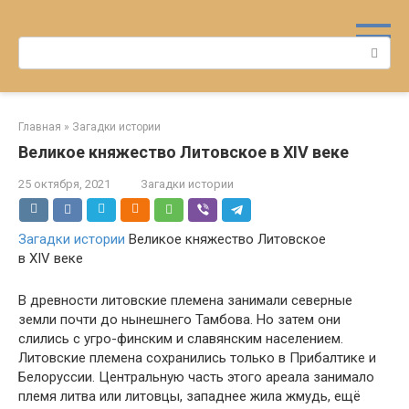
Перейти
к
Поиск:
контенту
Главная
»
Загадки истории
Великое княжество Литовское в XIV веке
25 октября, 2021
Загадки истории
Загадки истории
Великое княжество Литовское
в XIV веке
В древности литовские племена занимали северные
земли почти до нынешнего Тамбова. Но затем они
слились с угро-финским и славянским населением.
Литовские племена сохранились только в Прибалтике и
Белоруссии. Центральную часть этого ареала занимало
племя литва или литовцы, западнее жила жмудь, ещё