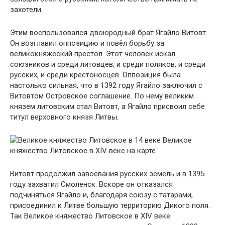
захотели.
Этим воспользовался двоюродный брат Ягайло Витовт.
Он возглавил оппозицию и повёл борьбу за
великокняжеский престол. Этот человек искал
союзников и среди литовцев, и среди поляков, и среди
русских, и среди крестоносцев. Оппозиция была
настолько сильная, что в 1392 году Ягайло заключил с
Витовтом Островское соглашение. По нему великим
князем литовским стал Витовт, а Ягайло присвоил себе
титул верховного князя Литвы.
Великое
княжество Литовское в XIV веке на карте
Витовт продолжил завоевания русских земель и в 1395
году захватил Смоленск. Вскоре он отказался
подчиняться Ягайло и, благодаря союзу с татарами,
присоединил к Литве большую территорию Дикого поля.
Так Великое княжество Литовское в XIV веке