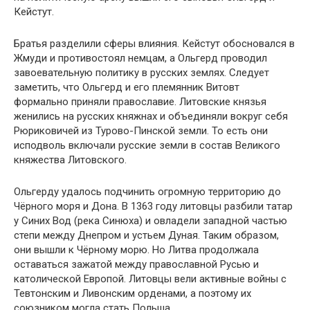
Кейстут.
Братья разделили сферы влияния. Кейстут обосновался в
Жмуди и противостоял немцам, а Ольгерд проводил
завоевательную политику в русских землях. Следует
заметить, что Ольгерд и его племянник Витовт
формально приняли православие. Литовские князья
женились на русских княжнах и объединяли вокруг себя
Рюриковичей из Турово-Пинской земли. То есть они
исподволь включали русские земли в состав Великого
княжества Литовского.
Ольгерду удалось подчинить огромную территорию до
Чёрного моря и Дона. В 1363 году литовцы разбили татар
у Синих Вод (река Синюха) и овладели западной частью
степи между Днепром и устьем Дуная. Таким образом,
они вышли к Чёрному морю. Но Литва продолжала
оставаться зажатой между православной Русью и
католической Европой. Литовцы вели активные войны с
Тевтонским и Ливонским орденами, а поэтому их
союзником могла стать Польша.