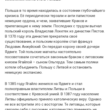
Польша в то время находилась в состоянии глубочайшего
кризиса. Её периодически терзали и анти папистские
немецкие ордена, и чехи, захватившие Краков и
прилегающие к нему земли. Последних с трудом выгнал
польский король Владислав Локетек из династии Пястов.
В 1370 году эта династия прекратила своё
существование, и польским королём стал француз
Людовик Анжуйский. Он передал корону своей дочери
Ядвиге. Той польские магнаты настоятельно
посоветовали сочетаться законным браком с литовским
князем Ягайлой – сыном Ольгерда. Тем самым поляки
хотели объединить Польшу с Литвой и остановить
немецкую экспансию.
В 1385 году Ягайло женился на Ядвиге и стал
полноправным властителем Литвы и Польши в
соответствии с Кревской унией. В 1387 году население
Литвы официально приняло католическую веру. Однако
не все встретили это с восторгом. Те литовцы, которые
связали себя с русскими, католичество принимать не