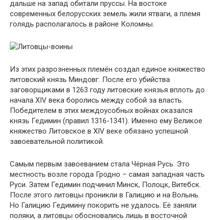
дальше на запад обитали пруссы. На востоке
современных белорусских земель жили ятваги, а племя
голядь располагалось в районе Коломны.
Из этих разрозненных племён создал единое княжество
литовский князь Миндовг. После его убийства
заговорщиками в 1263 году литовские князья вплоть до
начала XIV века боролись между собой за власть.
Победителем в этих междоусобных войнах оказался
князь Гедимин (правил 1316-1341). Именно ему Великое
княжество Литовское в XIV веке обязано успешной
завоевательной политикой.
Самым первым завоеванием стала Чёрная Русь. Это
местность возле города Гродно – самая западная часть
Руси. Затем Гедимин подчинил Минск, Полоцк, Витебск.
После этого литовцы проникли в Галицию и на Волынь.
Но Галицию Гедимину покорить не удалось. Её заняли
поляки, а литовцы обосновались лишь в восточной