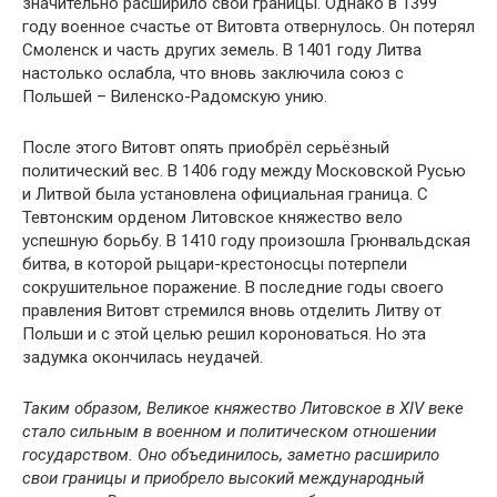
значительно расширило свои границы. Однако в 1399
году военное счастье от Витовта отвернулось. Он потерял
Смоленск и часть других земель. В 1401 году Литва
настолько ослабла, что вновь заключила союз с
Польшей – Виленско-Радомскую унию.
После этого Витовт опять приобрёл серьёзный
политический вес. В 1406 году между Московской Русью
и Литвой была установлена официальная граница. С
Тевтонским орденом Литовское княжество вело
успешную борьбу. В 1410 году произошла Грюнвальдская
битва, в которой рыцари-крестоносцы потерпели
сокрушительное поражение. В последние годы своего
правления Витовт стремился вновь отделить Литву от
Польши и с этой целью решил короноваться. Но эта
задумка окончилась неудачей.
Таким образом, Великое княжество Литовское в XIV веке
стало сильным в военном и политическом отношении
государством. Оно объединилось, заметно расширило
свои границы и приобрело высокий международный