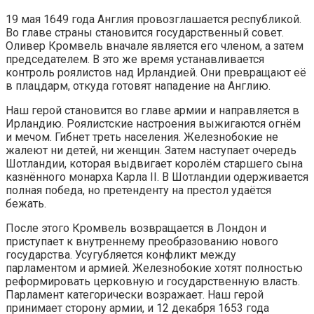
19 мая 1649 года Англия провозглашается республикой.
Во главе страны становится государственный совет.
Оливер Кромвель вначале является его членом, а затем
председателем. В это же время устанавливается
контроль роялистов над Ирландией. Они превращают её
в плацдарм, откуда готовят нападение на Англию.
Наш герой становится во главе армии и направляется в
Ирландию. Роялистские настроения выжигаются огнём
и мечом. Гибнет треть населения. Железнобокие не
жалеют ни детей, ни женщин. Затем наступает очередь
Шотландии, которая выдвигает королём старшего сына
казнённого монарха Карла II. В Шотландии одерживается
полная победа, но претенденту на престол удаётся
бежать.
После этого Кромвель возвращается в Лондон и
приступает к внутреннему преобразованию нового
государства. Усугубляется конфликт между
парламентом и армией. Железнобокие хотят полностью
реформировать церковную и государственную власть.
Парламент категорически возражает. Наш герой
принимает сторону армии, и 12 декабря 1653 года