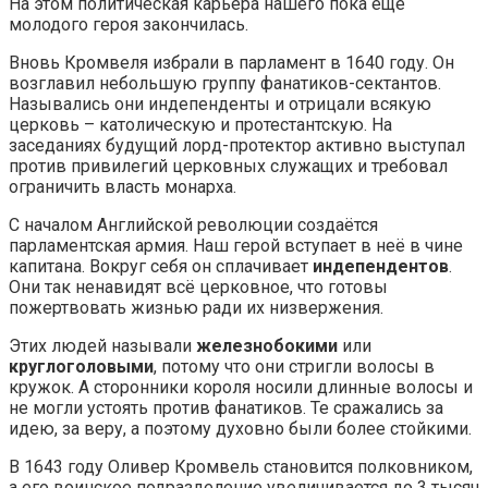
На этом политическая карьера нашего пока ещё
молодого героя закончилась.
Вновь Кромвеля избрали в парламент в 1640 году. Он
возглавил небольшую группу фанатиков-сектантов.
Назывались они индепенденты и отрицали всякую
церковь – католическую и протестантскую. На
заседаниях будущий лорд-протектор активно выступал
против привилегий церковных служащих и требовал
ограничить власть монарха.
С началом Английской революции создаётся
парламентская армия. Наш герой вступает в неё в чине
капитана. Вокруг себя он сплачивает
индепендентов
.
Они так ненавидят всё церковное, что готовы
пожертвовать жизнью ради их низвержения.
Этих людей называли
железнобокими
или
круглоголовыми
, потому что они стригли волосы в
кружок. А сторонники короля носили длинные волосы и
не могли устоять против фанатиков. Те сражались за
идею, за веру, а поэтому духовно были более стойкими.
В 1643 году Оливер Кромвель становится полковником,
а его воинское подразделение увеличивается до 3 тысяч