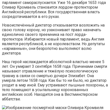
парламент самораспускается. Уже 16 декабря 1653 года
Оливер Кромвель становится лордом-протектором
Английской республики. Вся государственная власть
сосредотачивается в его руках.
Новоиспечённый диктатор отказывается возложить на
свою голову корону, но узаконивает право назначать
единолично своего преемника на пост лорда-
протектора. Избирается новый парламент, ведь Англия
является республикой, а не королевством. Но депутаты
«карманные», они безропотно выполняют волю
диктатора.
Наш герой наслаждается абсолютной властью менее 5
лет. Он умирает 3 сентября 1658 года. Причинами смерти
называют отравление и тяжёлую психологическую
травму в связи со смертью дочери Элизабет. Она
умерла летом 1658 года. Как бы то ни было, но диктатор
уходит в мир иной. Ему устраивают пышные похороны, а
тело помещают в усыпальницу коронованных
английских особ. Находится она в Вестминстерском
аббатстве.