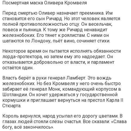
Посмертная маска Оливера Кромвеля
Перед смертью Оливер назначает преемника. Им
становится его сын Ричард. Но этот человек является
полной противоположностью отцу. Он весельчак,
повеса и пьяница. К тому же Ричард ненавидит
железнобоких. Его тянет к роялистам. С ними он
шатаются по Лондону, пьёт вино, сочиняет стихи.
Некоторое время он пытается исполнять обязанности
лорда-протектора, но затем ему это надоедает. Он
отказывается добровольно от власти, и парламент
остаётся один.
Власть берёт в руки генерал Ламберт. Это вождь
железнобоких. Но без Кромвеля у него очень быстро
забирает её генерал Монк, командующий корпусом в
Шотландии. Он хочет удержаться у государственной
кормушки и приглашает вернуться на престол Карла II
Стюарта.
Король вернулся, народ усыпал его дорогу цветами. В
глазах людей стояли слёзы счастья. Все сказали: «Слава
богу, всё закончилось».