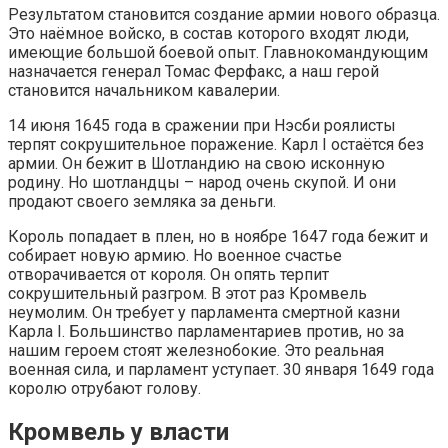
Результатом становится создание армии нового образца.
Это наёмное войско, в состав которого входят люди,
имеющие большой боевой опыт. Главнокомандующим
назначается генерал Томас Ферфакс, а наш герой
становится начальником кавалерии.
14 июня 1645 года в сражении при Нэсби роялисты
терпят сокрушительное поражение. Карл I остаётся без
армии. Он бежит в Шотландию на свою исконную
родину. Но шотландцы – народ очень скупой. И они
продают своего земляка за деньги.
Король попадает в плен, но в ноябре 1647 года бежит и
собирает новую армию. Но военное счастье
отворачивается от короля. Он опять терпит
сокрушительный разгром. В этот раз Кромвель
неумолим. Он требует у парламента смертной казни
Карла I. Большинство парламентариев против, но за
нашим героем стоят железнобокие. Это реальная
военная сила, и парламент уступает. 30 января 1649 года
королю отрубают голову.
Кромвель у власти