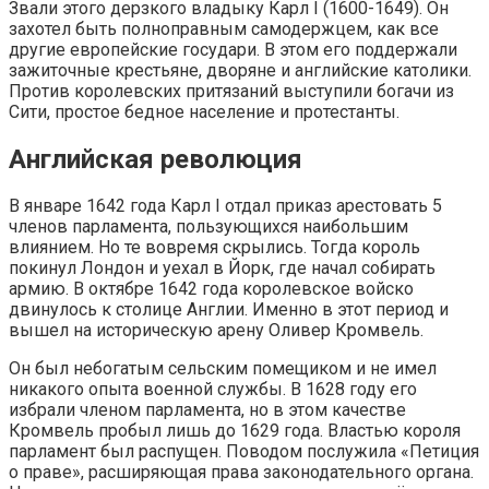
Звали этого дерзкого владыку Карл I (1600-1649). Он
захотел быть полноправным самодержцем, как все
другие европейские государи. В этом его поддержали
зажиточные крестьяне, дворяне и английские католики.
Против королевских притязаний выступили богачи из
Сити, простое бедное население и протестанты.
Английская революция
В январе 1642 года Карл I отдал приказ арестовать 5
членов парламента, пользующихся наибольшим
влиянием. Но те вовремя скрылись. Тогда король
покинул Лондон и уехал в Йорк, где начал собирать
армию. В октябре 1642 года королевское войско
двинулось к столице Англии. Именно в этот период и
вышел на историческую арену Оливер Кромвель.
Он был небогатым сельским помещиком и не имел
никакого опыта военной службы. В 1628 году его
избрали членом парламента, но в этом качестве
Кромвель пробыл лишь до 1629 года. Властью короля
парламент был распущен. Поводом послужила «Петиция
о праве», расширяющая права законодательного органа.