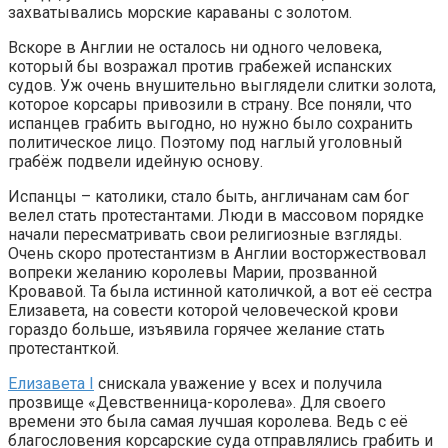
захватывались морские караваны с золотом.
Вскоре в Англии не осталось ни одного человека,
который бы возражал против грабежей испанских
судов. Уж очень внушительно выглядели слитки золота,
которое корсары привозили в страну. Все поняли, что
испанцев грабить выгодно, но нужно было сохранить
политическое лицо. Поэтому под наглый уголовный
грабёж подвели идейную основу.
Испанцы – католики, стало быть, англичанам сам бог
велел стать протестантами. Люди в массовом порядке
начали пересматривать свои религиозные взгляды.
Очень скоро протестантизм в Англии восторжествовал
вопреки желанию королевы Марии, прозванной
Кровавой. Та была истинной католичкой, а вот её сестра
Елизавета, на совести которой человеческой крови
гораздо больше, изъявила горячее желание стать
протестанткой.
Елизавета I
снискала уважение у всех и получила
прозвище «Девственница-королева». Для своего
времени это была самая лучшая королева. Ведь с её
благословения корсарские суда отправлялись грабить и