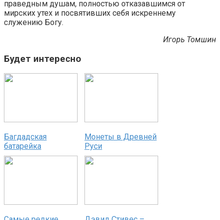
праведным душам, полностью отказавшимся от
мирских утех и посвятивших себя искреннему
служению Богу.
Игорь Томшин
Будет интересно
Багдадская
Монеты в Древней
батарейка
Руси
Самые редкие
Дэвид Стивес –