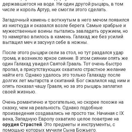
державшегося на воде. Ни один другой рыцарь, в том
числе и король Артур, не смогли этого сделать.
Загадочный камень с воткнутым в него мечом появился
из ниоткуда и оказался возле берега. Самые храбрые и
мужественные воины пытались завладеть оружием, но
то намертво впилось в камень. Галахад же без усилий
вытащил меч и засунул себе в ножны.
После этого рыцари сели за стол, но тут раздался удар
грома, и возникло яркое сияние. В этом сиянии опять же
один Галахад увидел Святой Грааль. Тот очень быстро
пропал, а присутствующих охватило страстное желание
найти его. Однако удалось это только Галахаду после
долгих лет мытарств и скитаний. Бог сжалился над ним и
опять показал чашу Грааля, но за это рыцарь заплатил
своей жизнью.
Очень романтично и трогательно, но скорее похоже на
сказку, чем на реальность. Однако подобные
произведения создавались не просто так. Начиная с IX
века, Западную Европу охватило целое поветрие на
орудия Страстей
. Это предметы и инструменты, с
помощью которых мучили Сына Божьего.