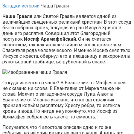
Загадки истории
Чаша Грааля
Чаша Грааля
или Святой Грааль является одной из
величайших священных реликвий христиан. В этот сосуд
была собрана кровь, текущая из ран Иисуса Христа в
день его распятия. Совершил этот благородный
поступок
Иосиф Аримафейский
. Он не считался
апостолом, так как являлся тайным последователем
Спасителя рода человеческого. Именно Иосиф снял тело
Иисуса с креста, обернул его в плащаницу и захоронил в
рукотворной гробнице, вырубленной в скале.
Откуда известно о чаше? В Евангелие от Матфея о ней
не сказано ни слова. В Евангелие от Марка также ни
слова. Молчит о загадочном сосуде Лука. А вот в
Евангелие от Иоанна указано, что когда стражник
пронзил копьём распятому Христу рёбра, то истекла
кровь и вода. Но нигде не упомянуто, что Иосиф из
Аримафея собрал её в какую-то ёмкость.
Получается, что 4 апостола описали одно и то же
событие, но ни один из них не знал о чаше. А ведь это