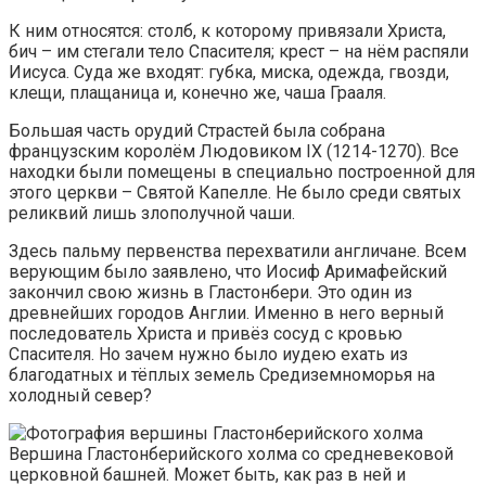
К ним относятся: столб, к которому привязали Христа,
бич – им стегали тело Спасителя; крест – на нём распяли
Иисуса. Суда же входят: губка, миска, одежда, гвозди,
клещи, плащаница и, конечно же, чаша Грааля.
Большая часть орудий Страстей была собрана
французским королём Людовиком IX (1214-1270). Все
находки были помещены в специально построенной для
этого церкви – Святой Капелле. Не было среди святых
реликвий лишь злополучной чаши.
Здесь пальму первенства перехватили англичане. Всем
верующим было заявлено, что Иосиф Аримафейский
закончил свою жизнь в Гластонбери. Это один из
древнейших городов Англии. Именно в него верный
последователь Христа и привёз сосуд с кровью
Спасителя. Но зачем нужно было иудею ехать из
благодатных и тёплых земель Средиземноморья на
холодный север?
Вершина Гластонберийского холма со средневековой
церковной башней. Может быть, как раз в ней и