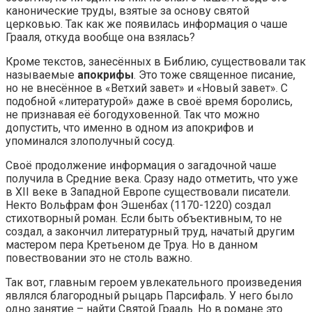
канонические труды, взятые за основу святой
церковью. Так как же появилась информация о чаше
Грааля, откуда вообще она взялась?
Кроме текстов, занесённых в Библию, существовали так
называемые
апокрифы
. Это тоже священное писание,
но не внесённое в «Ветхий завет» и «Новый завет». С
подобной «литературой» даже в своё время боролись,
не признавая её богодуховенной. Так что можно
допустить, что именно в одном из апокрифов и
упоминался злополучный сосуд.
Своё продолжение информация о загадочной чаше
получила в Средние века. Сразу надо отметить, что уже
в XII веке в Западной Европе существовали писатели.
Некто Вольфрам фон Эшенбах (1170-1220) создал
стихотворный роман. Если быть объективным, то не
создал, а закончил литературный труд, начатый другим
мастером пера Кретьеном де Труа. Но в данном
повествовании это не столь важно.
Так вот, главным героем увлекательного произведения
являлся благородный рыцарь Парсифаль. У него было
одно занятие – найти Святой Грааль. Но в романе это