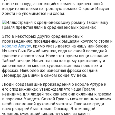
вовсе не сосуд, а светящийся камень, принесённый
когда-то ангелами на грешную землю. О крови Иисуса
Христа не упоминается ни слова.
Такой чашу
Грааля представляли в средневековых романах
Зато в некоторых других средневековых
произведениях, посвящённых рыцарям круглого стола и
королю Артуру
, прямо указывается на чашу или блюдо.
Из него Сын Божий вкушал, сидя на своей последней
трапезе с апостолами. Носил тот приём пищи название
Тайной вечери. Известна она каждому христианину и
запечатлена на многих художественных полотнах и
фресках. Наиболее же известная фреска создана
Леонардо да Винчи в самом конце XV века.
Люди, создававшие произведения о короле Артуре и
его сподвижниках, утверждали что чаша Грааля
невидима для людей, так как все они склонны к грехам
и порокам. Увидеть Святой Грааль может лишь человек
необыкновенной духовной чистоты. Таковым среди
всех рыцарей был только Галахад. Это молодой
человек, сумевший выдернуть меч из камня,