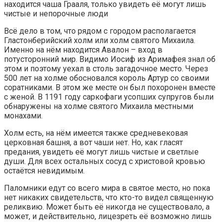
находится чаша Грааля, только увидеть её могут лишь
чистые и непорочные люди
Всё дело в том, что рядом с городом располагается
Гластонберийский холм или холм святого Михаила.
Именно на нём находится Авалон – вход в
потусторонний мир. Видимо Иосиф из Аримафея знал об
этом и поэтому уехал в столь загадочное место. Через
500 лет на холме обосновался король Артур со своими
соратниками. В этом же месте он был похоронен вместе
с женой. В 1191 году саркофаги усопших супругов были
обнаружены на холме святого Михаила местными
монахами.
Холм есть, на нём имеется также средневековая
церковная башня, а вот чаши нет. Но, как гласят
предания, увидеть её могут лишь чистые и светлые
души. Для всех остальных сосуд с христовой кровью
остаётся невидимым.
Паломники едут со всего мира в святое место, но пока
нет никаких свидетельств, что кто-то видел священную
реликвию. Может быть её никогда не существовало, а
может, и действительно, лицезреть её возможно лишь