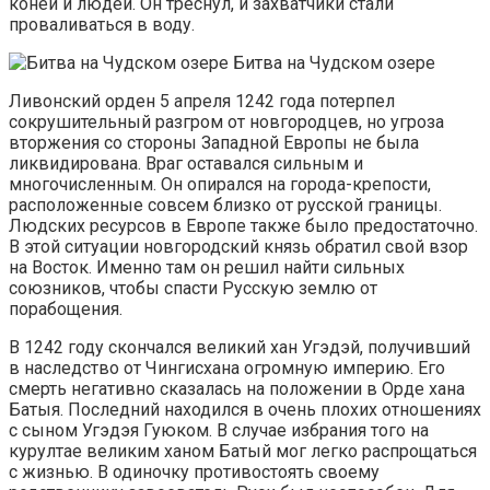
коней и людей. Он треснул, и захватчики стали
проваливаться в воду.
Битва на Чудском озере
Ливонский орден 5 апреля 1242 года потерпел
сокрушительный разгром от новгородцев, но угроза
вторжения со стороны Западной Европы не была
ликвидирована. Враг оставался сильным и
многочисленным. Он опирался на города-крепости,
расположенные совсем близко от русской границы.
Людских ресурсов в Европе также было предостаточно.
В этой ситуации новгородский князь обратил свой взор
на Восток. Именно там он решил найти сильных
союзников, чтобы спасти Русскую землю от
порабощения.
В 1242 году скончался великий хан Угэдэй, получивший
в наследство от Чингисхана огромную империю. Его
смерть негативно сказалась на положении в Орде хана
Батыя. Последний находился в очень плохих отношениях
с сыном Угэдэя Гуюком. В случае избрания того на
курултае великим ханом Батый мог легко распрощаться
с жизнью. В одиночку противостоять своему