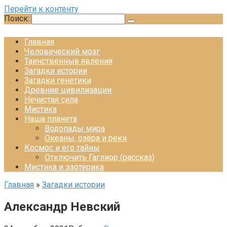
Перейти к контенту
Поиск:
Главная
Человеческий мозг
Таинственные явления
Загадки истории
Загадки генетики
Древние цивилизации
Нечистая сила
Мистика
Наша планета
Водопады мира
Океаны, озёра и реки
Космос и его тайны
Отключить Гаглиор (рассказ)
Мистика и эзотерика
Главная
»
Загадки истории
Александр Невский