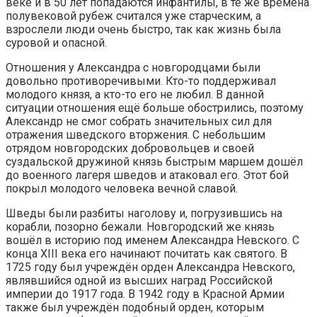
веке и в 50 лет попадаются инфантилы, в те же времена
полувековой рубеж считался уже старческим, а
взрослели люди очень быстро, так как жизнь была
суровой и опасной.
Отношения у Александра с новгородцами были
довольно противоречивыми. Кто-то поддерживал
молодого князя, а кто-то его не любил. В данной
ситуации отношения ещё больше обострились, поэтому
Александр не смог собрать значительных сил для
отражения шведского вторжения. С небольшим
отрядом новгородских добровольцев и своей
суздальской дружиной князь быстрым маршем дошёл
до военного лагеря шведов и атаковал его. Этот бой
покрыл молодого человека вечной славой.
Шведы были разбиты наголову и, погрузившись на
корабли, позорно бежали. Новгородский же князь
вошёл в историю под именем Александра Невского. С
конца XIII века его начинают почитать как святого. В
1725 году был учреждён орден Александра Невского,
являвшийся одной из высших наград Российской
империи до 1917 года. В 1942 году в Красной Армии
также был учреждён подобный орден, которым