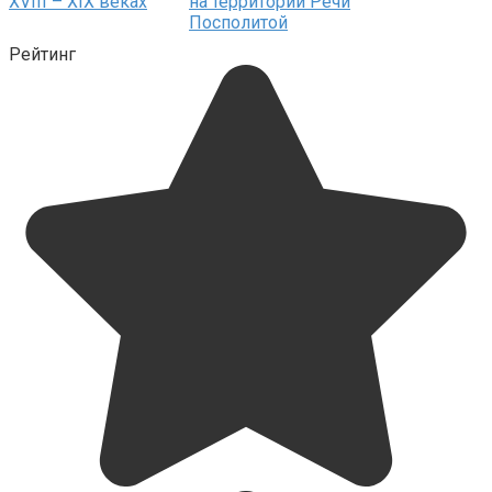
XVIII – XIX веках
на территории Речи
Посполитой
Рейтинг