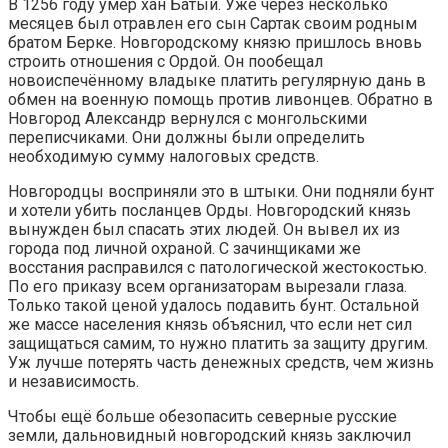
В 1256 году умер хан Батый. Уже через несколько
месяцев был отравлен его сын Сартак своим родным
братом Берке. Новгородскому князю пришлось вновь
строить отношения с Ордой. Он пообещал
новоиспечённому владыке платить регулярную дань в
обмен на военную помощь против ливонцев. Обратно в
Новгород Александр вернулся с монгольскими
переписчиками. Они должны были определить
необходимую сумму налоговых средств.
Новгородцы восприняли это в штыки. Они подняли бунт
и хотели убить посланцев Орды. Новгородский князь
вынужден был спасать этих людей. Он вывел их из
города под личной охраной. С зачинщиками же
восстания расправился с патологической жестокостью.
По его приказу всем организаторам вырезали глаза.
Только такой ценой удалось подавить бунт. Остальной
же массе населения князь объяснил, что если нет сил
защищаться самим, то нужно платить за защиту другим.
Уж лучше потерять часть денежных средств, чем жизнь
и независимость.
Чтобы ещё больше обезопасить северные русские
земли, дальновидный новгородский князь заключил