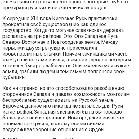
впечатляли зверства крестоносцев, которые глубоко
презирали русских и не считали их за людей.
К середине XIII века Киевская Русь практически
прекратила своё существование как единое
государство. Когда-то могучая славянская держава
распалась на три региона. Это Юго-Западная Русь,
Северо-Восточная и Новгородская земля. Между
первыми двумя регулярно происходили
кровопролитные стычки. Причём зачинщиками часто
выступали не сами князья, а жители городов, которым
хотелось быстро разбогатеть. Они захватывали чужие
земли, грабили людей и тем самым пополняли свои
кубышки.
Как ни странно, но это способствовало разобщению
сторонников Запада и давало возможность монголам
беспроблемно существовать на Русской земле.
Впрочем, данное иго никогда не являлось для Руси
катастрофой. Западная экспансия была бы гораздо
более ужасной и страшной. Новгородский князь это
понимал прекрасно, поэтому всеми силами
поддерживал хорошие отношения с Ордой.