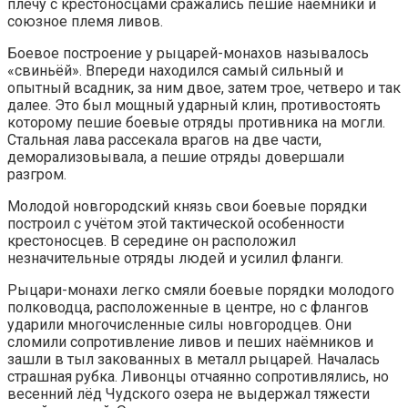
плечу с крестоносцами сражались пешие наёмники и
союзное племя ливов.
Боевое построение у рыцарей-монахов называлось
«свиньёй». Впереди находился самый сильный и
опытный всадник, за ним двое, затем трое, четверо и так
далее. Это был мощный ударный клин, противостоять
которому пешие боевые отряды противника на могли.
Стальная лава рассекала врагов на две части,
деморализовывала, а пешие отряды довершали
разгром.
Молодой новгородский князь свои боевые порядки
построил с учётом этой тактической особенности
крестоносцев. В середине он расположил
незначительные отряды людей и усилил фланги.
Рыцари-монахи легко смяли боевые порядки молодого
полководца, расположенные в центре, но с флангов
ударили многочисленные силы новгородцев. Они
сломили сопротивление ливов и пеших наёмников и
зашли в тыл закованных в металл рыцарей. Началась
страшная рубка. Ливонцы отчаянно сопротивлялись, но
весенний лёд Чудского озера не выдержал тяжести