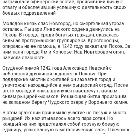
награждали офицерский состав, проявивший личную
отвагу и обеспечивший успешную деятельность своих
боевых подразделений.
Молодой князь спас Новгород, но смертельная угроза
осталась. Рыцари Ливонского ордена двинулись на
Псков. В городе, среди богатых граждан, оказалась
сильная прогерманская группировка. Крестоносцы,
опираясь на её помощь, в 1242 году захватили Псков. За
ним пали города Ям и Копорье. Над Новгородом опять
нависла опасность.
Студёной зимой 1242 года Александр Невский с
небольшой дружиной подошёл к Пскову. При
поддержке местных жителей он захватил город и
уничтожил находящийся в нём рыцарский отряд. После
этого молодой князь двинулся навстречу главным
силам рыцарей-монахов. Решающая битва произошла
на западном берегу Чудского озера у Вороньего камня.
В этом сражении принимало участие не так уж и много
рыцарей. Их насчитывалось всего пара сотен. Но
каждый из них представлял собой грозную боевую
единицу, упакованную в металлические латы. Плечом к