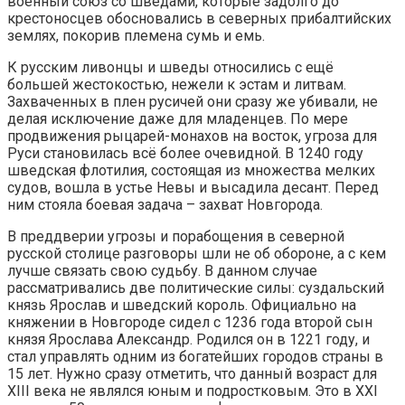
военный союз со шведами, которые задолго до
крестоносцев обосновались в северных прибалтийских
землях, покорив племена сумь и емь.
К русским ливонцы и шведы относились с ещё
большей жестокостью, нежели к эстам и литвам.
Захваченных в плен русичей они сразу же убивали, не
делая исключение даже для младенцев. По мере
продвижения рыцарей-монахов на восток, угроза для
Руси становилась всё более очевидной. В 1240 году
шведская флотилия, состоящая из множества мелких
судов, вошла в устье Невы и высадила десант. Перед
ним стояла боевая задача – захват Новгорода.
В преддверии угрозы и порабощения в северной
русской столице разговоры шли не об обороне, а с кем
лучше связать свою судьбу. В данном случае
рассматривались две политические силы: суздальский
князь Ярослав и шведский король. Официально на
княжении в Новгороде сидел с 1236 года второй сын
князя Ярослава Александр. Родился он в 1221 году, и
стал управлять одним из богатейших городов страны в
15 лет. Нужно сразу отметить, что данный возраст для
XIII века не являлся юным и подростковым. Это в XXI