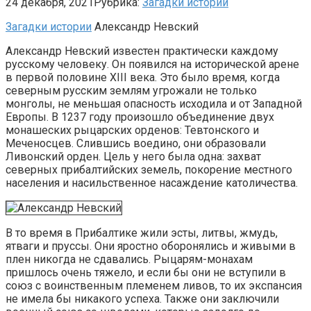
24 декабря, 2021
Рубрика:
Загадки истории
Загадки истории
Александр Невский
Александр Невский известен практически каждому
русскому человеку. Он появился на исторической арене
в первой половине XIII века. Это было время, когда
северным русским землям угрожали не только
монголы, не меньшая опасность исходила и от Западной
Европы. В 1237 году произошло объединение двух
монашеских рыцарских орденов: Тевтонского и
Меченосцев. Слившись воедино, они образовали
Ливонский орден. Цель у него была одна: захват
северных прибалтийских земель, покорение местного
населения и насильственное насаждение католичества.
В то время в Прибалтике жили эсты, литвы, жмудь,
ятваги и пруссы. Они яростно оборонялись и живыми в
плен никогда не сдавались. Рыцарям-монахам
пришлось очень тяжело, и если бы они не вступили в
союз с воинственным племенем ливов, то их экспансия
не имела бы никакого успеха. Также они заключили