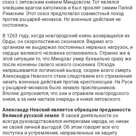
союз с литовским князем Миндовгом. Тот являлся
злейшим врагом католиков и был проклят самим Папой
Римским. Этот союз предполагал совместный поход
против рыцарей-монахов. Но военные действия не
состоялись.
В 1263 году, когда новгородский князь возвращался из
Орды, он скоропостижно скончался. Видимо его
организм не выдержал постоянных нервных нагрузок, и
сердце великого человека остановилось. Странно же в
этой ситуации то, что Миндовг умер буквально сразу же
после кончины своего нового союзника. Отсюда
напрашивается логический вывод: скорее всего смерть
Александра Невского стала следствием его стремления
начать военные действия против крестоносцев. На Руси
у рыцарей-монахов было немало приспешников.
Вполне допускается, что они и отравили новгородского
князя, а за ним настала очередь и князя литовского.
Александр Невский является образцом преданности
Великой русской земле
. В своей деятельности он
всегда руководствовался интересами народа, но никак
не своей личной выгодой. Об этом говорят все его
поступки и устремления, направленные на защиту