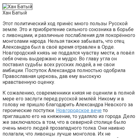
Хан Батый
Этот политический ход принёс много пользы Русской
земле. Это и приобретение сильного союзника в борьбе
с ливонцами, и различные послабления для покорённого
монголами народа. Нельзя также забывать, что отец
Александра был в своё время отравлен в Орде.
Новгородский князь не поддался чувству мести, а повёл
себя очень выдержано и мудро. Во главу угла он
поставил судьбы всех русских людей, а не свои
амбиции. Поступок Александра полностью одобрила
Православная церковь, дав ему высокую
нравственную оценку.
К сожалению, современники князя не оценили в полной
мере его заслуги перед русской землёй. Никому и в
голову не пришло благодарить Александра Невского за
героические поступки.
Новгородское вече
то
приглашало его на княжение, то удаляло из города. Дело
же заключалось в том, что в северной столице было
очень много людей прозападного толка. Они наивно
полагали, что ливонцы лучше монголов. Их не