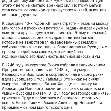
родственнику завоеватель Руси был неспособен. Для
этого у него не хватало военных сил. Поэтому Батый
стал искать союзников среди русских князей, имевших
сильные дружины.
К середине 40-х годов XIII века страсти и эмоции между
монголами и русскими поутихли. Недавние враги уже не
смотрели друг на друга с ненавистью. Этому в немалой
степени способствовала мудрая политика Батыя,
который не зверствовал на завоёванных землях и
собирал терпимые пошлины. Завоевателя на Руси даже
прозвали «добрым ханом», что лишний раз
подчёркивало его лояльность, дальновидность и ум.
В 1246 году на курултае Гуюка избрали великим ханом.
Процарствовал он лишь до 1248 года и умер в
Каракоруме. Всю власть сосредоточила в своих руках
вдова усопшего Огуль-Гаймыш. Это никак не сняло
смертельной угрозы с Батыя. Хан сделал ставку на
Александра Невского, посчитав его самым сильным и
умным русским князем. В 1251 году новгородский князь
приехал в Орду и побратался с Сартаком – старшим
сыном Батыя. Таким образом Александр Невский стал
приёмным сыном монгольского хана.