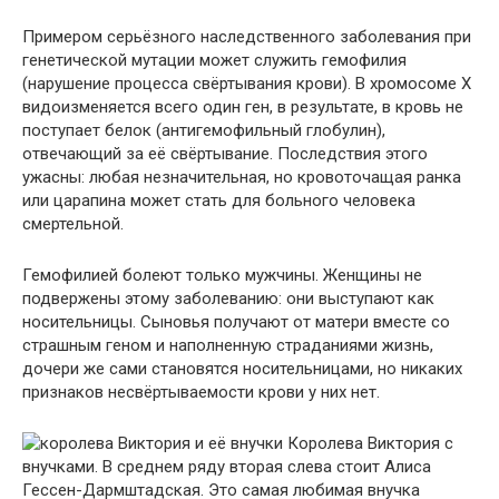
Примером серьёзного наследственного заболевания при
генетической мутации может служить гемофилия
(нарушение процесса свёртывания крови). В хромосоме Х
видоизменяется всего один ген, в результате, в кровь не
поступает белок (антигемофильный глобулин),
отвечающий за её свёртывание. Последствия этого
ужасны: любая незначительная, но кровоточащая ранка
или царапина может стать для больного человека
смертельной.
Гемофилией болеют только мужчины. Женщины не
подвержены этому заболеванию: они выступают как
носительницы. Сыновья получают от матери вместе со
страшным геном и наполненную страданиями жизнь,
дочери же сами становятся носительницами, но никаких
признаков несвёртываемости крови у них нет.
Королева Виктория с
внучками. В среднем ряду вторая слева стоит Алиса
Гессен-Дармштадская. Это самая любимая внучка