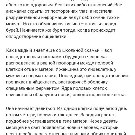
абсолютно здоровым, без каких либо отклонений. Все
аномалии скрыты от посторонних глаз, а носители
разрушительной информации ведут себя очень тихо и
молчат. Но это обманчивая тишина – затишье перед
бурей. Начинается же буря тогда, когда происходит
оплодотворение яйцеклетки.
Как каждый знает ещё со школьной скамьи – вся
наследственная программа будущего человека
распределена в равной пропорции между половой
клеткой отца и матери. У женщина это яйцеклетка, у
мужчины сперматозоид. Последний, при оплодотворении,
проникает в яйцеклетку, растворяя её оболочку
специальным ферментом. Ядра половых клеток
сливаются и образуется новая, оплодотворённое клетка.
Она начинает делиться. Из одной клетки получается две,
потом четыре, восемь и так далее. Зародыш растёт,
поудобнее устраивается в теле матери. Через девять
месяцев на свет появляется новый человек, который
несёт в себе наследственные признаки обоих родителей.