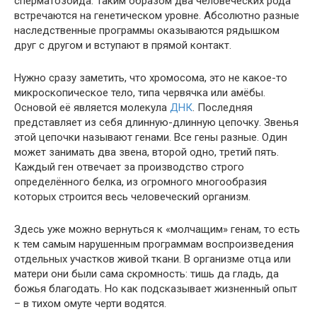
сперматозоида. Таким образом два человеческих рода
встречаются на генетическом уровне. Абсолютно разные
наследственные программы оказываются рядышком
друг с другом и вступают в прямой контакт.
Нужно сразу заметить, что хромосома, это не какое-то
микроскопическое тело, типа червячка или амёбы.
Основой её является молекула
ДНК
. Последняя
представляет из себя длинную-длинную цепочку. Звенья
этой цепочки называют генами. Все гены разные. Один
может занимать два звена, второй одно, третий пять.
Каждый ген отвечает за производство строго
определённого белка, из огромного многообразия
которых строится весь человеческий организм.
Здесь уже можно вернуться к «молчащим» генам, то есть
к тем самым нарушенным программам воспроизведения
отдельных участков живой ткани. В организме отца или
матери они были сама скромность: тишь да гладь, да
божья благодать. Но как подсказывает жизненный опыт
– в тихом омуте черти водятся.