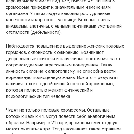
пара хромосом имеет вид ХХУ, вместо ХУ. Лишняя Х
хромосома приводит к значительным изменениям
организма. У таких людей высокий рост, длинные
конечности и короткое туловище. Больные очень
внушаемы, апатичны, с явными признаками умственной
отсталости (дебильности).
Наблюдается повышенное выделение женских половых
гормонов, склонность к ожирению. Возникают
депрессивные психозы и навязчивые состояния, часто
сопровождаемые агрессивным поведением. Такая
личность склонна к алкоголизму, не способна вести
нормальную полноценную жизнь. Всё это – результат
наличия только одной лишней половой хромосомы,
которая полностью меняет физический и
психологический тип человека.
Чудят не только половые хромосомы. Остальные,
которых целых 44, могут повести себя аналогичным
образом. Например в 21 паре, хромосом вместо двух
может оказаться три. Тогда возникает такое страшное