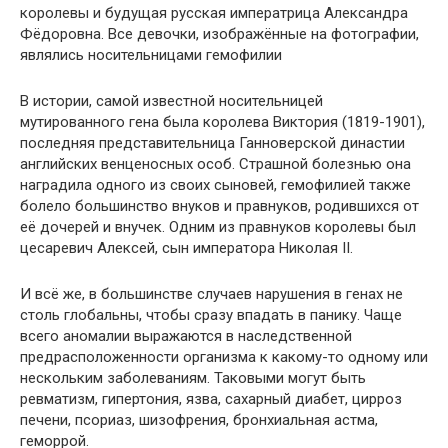
королевы и будущая русская императрица Александра
Фёдоровна. Все девочки, изображённые на фотографии,
являлись носительницами гемофилии
В истории, самой известной носительницей
мутированного гена была королева Виктория (1819-1901),
последняя представительница Ганноверской династии
английских венценосных особ. Страшной болезнью она
наградила одного из своих сыновей, гемофилией также
болело большинство внуков и правнуков, родившихся от
её дочерей и внучек. Одним из правнуков королевы был
цесаревич Алексей, сын императора Николая II.
И всё же, в большинстве случаев нарушения в генах не
столь глобальны, чтобы сразу впадать в панику. Чаще
всего аномалии выражаются в наследственной
предрасположенности организма к какому-то одному или
нескольким заболеваниям. Таковыми могут быть
ревматизм, гипертония, язва, сахарный диабет, цирроз
печени, псориаз, шизофрения, бронхиальная астма,
геморрой.