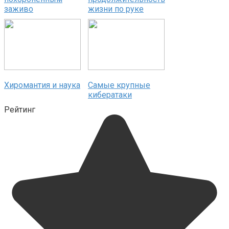
заживо
жизни по руке
Хиромантия и наука
Самые крупные
кибератаки
Рейтинг