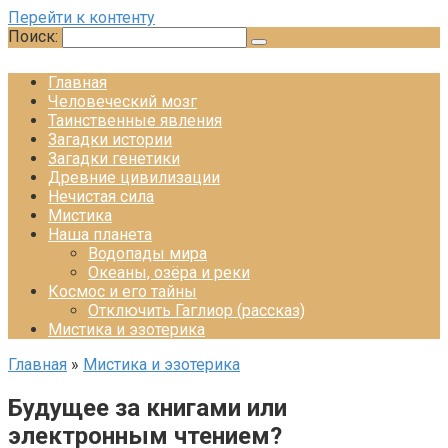
Перейти к контенту
Поиск:
Главная
Человеческий мозг
Таинственные явления
Загадки истории
Загадки генетики
Древние цивилизации
Нечистая сила
Мистика
Наша планета
Водопады мира
Океаны, озёра и реки
Космос и его тайны
Отключить Гаглиор (рассказ)
Мистика и эзотерика
Главная
»
Мистика и эзотерика
Будущее за книгами или
электронным чтением?