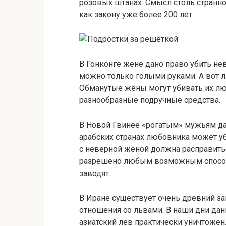
розовых штанах. Смысл столь странно
как закону уже более 200 лет.
В Гонконге жене дано право убить не
можно только голыми руками. А вот 
Обманутые жёны могут убивать их лю
разнообразные подручные средства.
В Новой Гвинее «рогатым» мужьям да
арабских странах любовника может у
с неверной женой должна расправитьс
разрешено любым возможным способо
заводят.
В Иране существует очень древний з
отношения со львами. В наши дни дан
азиатский лев практически уничтоже