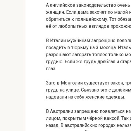
А английское законодательство очен
женщин. Если дама захочет по малой н
обратиться к полицейскому. Тот обяз
её от любопытных взглядов прохожих
В Италии мужчинам запрещено появлят
посадить в тюрьму на 3 месяца. Итал
разрешают загорать топлес только 
грудью. Если же грудь дряблая и стар
глаз.
Зато в Монголии существует закон, 
грудь на улице. Связано это с далёк
надевали на себя женские одежды.
В Австралии запрещено появляться на
лицом, покрытым чёрной ваксой. Так 
назад. В австралийских городах нельз