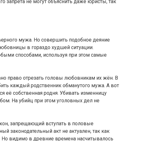
го запрета не могут объяснить даже юристы, так
верного мужа. Но совершить подобное деяние
любовницы в гораздо худшей ситуации.
быми способами, используя при этом самые
но право отрезать головы любовникам их жён. В
бить каждый родственник обманутого мужа. А вот
я её собственная родня. Убивать изменницу
м. На убийц при этом уголовных дел не
акон, запрещающий вступать в половые
ный законодательный акт не актуален, так как
н. Но видимо в древние времена насчитывалось