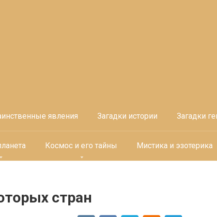
аинственные явления
Загадки истории
Загадки ге
планета
Космос и его тайны
Мистика и эзотерика
оторых стран