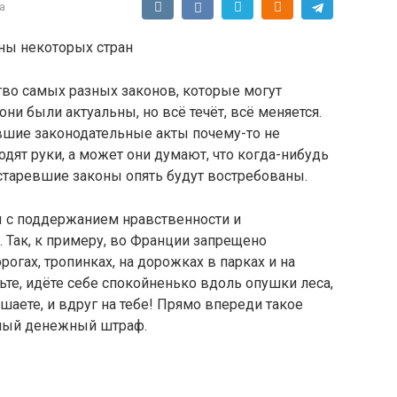
а
ны некоторых стран
тво самых разных законов, которые могут
они были актуальны, но всё течёт, всё меняется.
вшие законодательные акты почему-то не
дят руки, а может они думают, что когда-нибудь
старевшие законы опять будут востребованы.
 с поддержанием нравственности и
 Так, к примеру, во Франции запрещено
огах, тропинках, на дорожках в парках и на
те, идёте себе спокойненько вдоль опушки леса,
аете, и вдруг на тебе! Прямо впереди такое
ный денежный штраф.