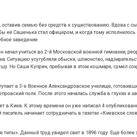
ры, оставив семью без средств к существованию. Вдова с
ы её Сашенька стал офицером, и когда тому исполнилось 6
ебное заведение.
он начал учиться во 2-й Московской военной гимназии, рео
ина. Ситуацию усугубляли обыски, шпионство, надзиратель
ушу. Но Саша Куприн, пребывая в этом кошмаре, сумел сох
ступает в 3-е Военное Александровское училище, готовивше
епровский полк. После этого началась служба в глухих и 
ет в Киев. К этому времени он уже написал 4 опубликова
писатель начинает сотрудничать в газетах «Киевское слово
е типы». Данный труд увидел свет в 1896 году. Ещё более 