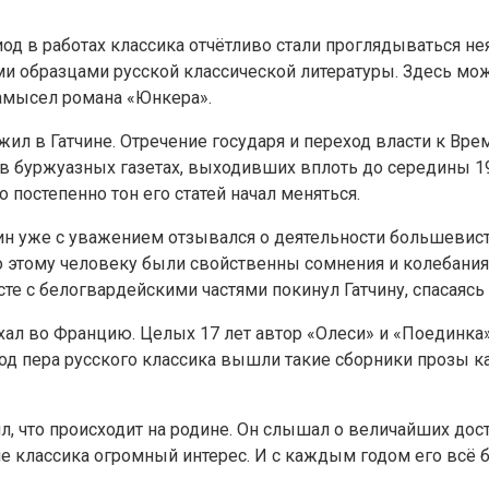
од в работах классика отчётливо стали проглядываться н
и образцами русской классической литературы. Здесь можн
замысел романа «Юнкера».
 в Гатчине. Отречение государя и переход власти к Врем
 в буржуазных газетах, выходивших вплоть до середины 19
 постепенно тон его статей начал меняться.
н уже с уважением отзывался о деятельности большевистск
тому человеку были свойственны сомнения и колебания. К
те с белогвардейскими частями покинул Гатчину, спасаясь
ехал во Францию. Целых 17 лет автор «Олеси» и «Поединк
од пера русского классика вышли такие сборники прозы ка
, что происходит на родине. Он слышал о величайших дост
е классика огромный интерес. И с каждым годом его всё 