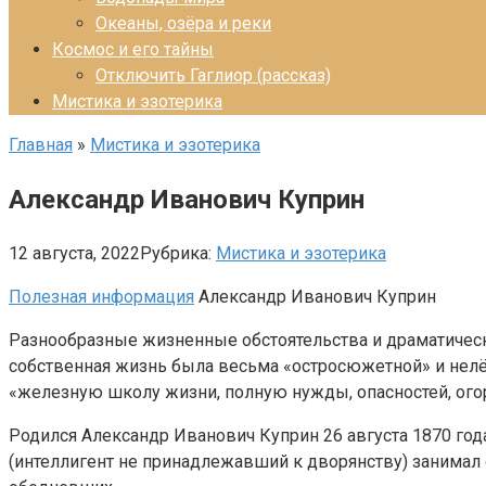
Океаны, озёра и реки
Космос и его тайны
Отключить Гаглиор (рассказ)
Мистика и эзотерика
Главная
»
Мистика и эзотерика
Александр Иванович Куприн
12 августа, 2022
Рубрика:
Мистика и эзотерика
Полезная информация
Александр Иванович Куприн
Разнообразные жизненные обстоятельства и драматическ
собственная жизнь была весьма «остросюжетной» и нелёг
«железную школу жизни, полную нужды, опасностей, огор
Родился Александр Иванович Куприн 26 августа 1870 год
(интеллигент не принадлежавший к дворянству) занимал