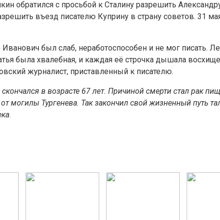
мкин обратился с просьбой к Сталину разрешить Александр
зрешить въезд писателю Куприну в страну советов. 31 мая
ванович был слаб, неработоспособен и не мог писать. Лет
Статья была хвалебная, и каждая её строчка дышала восхи
ковский журналист, приставленный к писателю.
 скончался в возрасте 67 лет. Причиной смерти стал рак пи
от могилы Тургенева. Так закончил свой жизненный путь та
ека
.