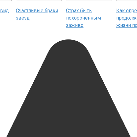
 вид
Счастливые браки
Страх быть
Как опр
звёзд
похороненным
продолж
заживо
жизни по