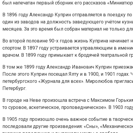
был напечатан первый сборник его рассказов «Миниатюр
В 1896 году Александр Куприн отправляется в поездку п
один из заводов на должность заведующего учётом кузни
месяцев. За это время был собран материал не только для
Во второй половине 90-х годов жизнь Куприна начинает н
спортом. В 1897 году устраивается управляющим в имени
врачом. В 1899 году примыкает к бродячей театральной г
В том же 1899 году Александр Иванович Куприн приезжае
После этого Куприн посещал Ялту и в 1900, и 1901 годах
петербургского «Журнала для всех». Миролюбов пригласи
Петербург.
В городе на Неве произошла встреча с Максимом Горьким.
то суровое, аскетическое, проповедническое». В 1903 г
В 1905 году произошло очень важное событие в творческ
последовали другие произведения: «Сны», «Механическое 