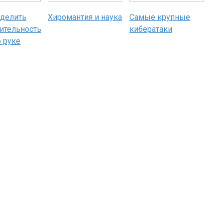
еделить
Хиромантия и наука
Самые крупные
ительность
кибератаки
 руке