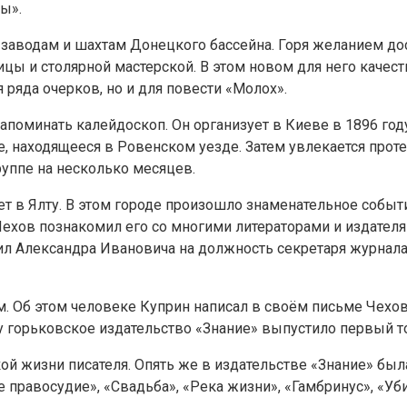
ы».
о заводам и шахтам Донецкого бассейна. Горя желанием до
цы и столярной мастерской. В этом новом для него качес
 ряда очерков, но и для повести «Молох».
апоминать калейдоскоп. Он организует в Киеве в 1896 год
е, находящееся в Ровенском уезде. Затем увлекается про
руппе на несколько месяцев.
т в Ялту. В этом городе произошло знаменательное собы
. Чехов познакомил его со многими литераторами и издател
л Александра Ивановича на должность секретаря журнала. 
 Об этом человеке Куприн написал в своём письме Чехову 
оду горьковское издательство «Знание» выпустило первый 
ой жизни писателя. Опять же в издательстве «Знание» был
правосудие», «Свадьба», «Река жизни», «Гамбринус», «Уб