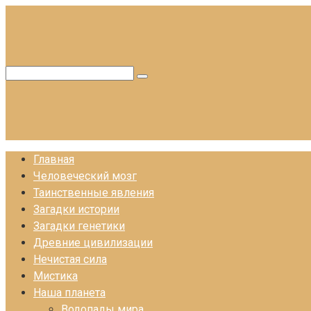
Перейти
к
контенту
Поиск:
Главная
Человеческий мозг
Таинственные явления
Загадки истории
Загадки генетики
Древние цивилизации
Нечистая сила
Мистика
Наша планета
Водопады мира