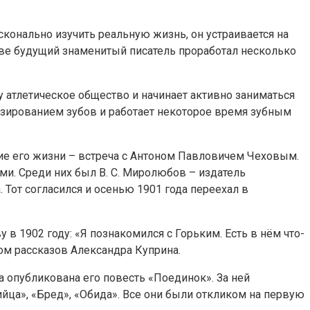
сконально изучить реальную жизнь, он устраивается на
тве будущий знаменитый писатель проработал несколько
у атлетическое общество и начинает активно заниматься
тезированием зубов и работает некоторое время зубным
тие его жизни – встреча с Антоном Павловичем Чеховым.
ями. Среди них был В. С. Миролюбов – издатель
Тот согласился и осенью 1901 года переехал в
в 1902 году: «Я познакомился с Горьким. Есть в нём что-
том рассказов Александра Куприна.
а опубликована его повесть «Поединок». За ней
ийца», «Бред», «Обида». Все они были откликом на первую