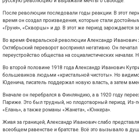
русскую революцию и выражали мечты о свободе.
После революции последовали годы реакции. В этот пери
время он создал произведения, которые стали достойным
«Груня», «Скворцы» и др. В этот же период зарождается 
Во время Февральской революции Александр Иванович жил
Октябрьский переворот воспринял негативно. Он печатал
переустройство общества на социалистических началах. Но
Во второй половине 1918 года Александр Иванович Купри
большевиков людьми «кристальной чистоты». Но видимо э
Юденича, писатель поддержал новую власть, а затем вмес
Вначале он перебрался в Финляндию, а в 1920 году пере
Париже. Это был трудный, но плодотворный период. Из-п
«Елань», а также романы «Жанета», «Юнкера».
Живя за границей, Александр Иванович слабо представлял
всеобщем равенстве и братстве. Всё это вызывало в душ