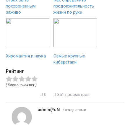
Страх быть
Как определить
похороненным
продолжительность
заживо
жизни по руке
Хиромантия и наука
Самые крупные
кибератаки
Рейтинг
( Пока оценок нет )
0
351 просмотров
admin(*uN
/ автор статьи