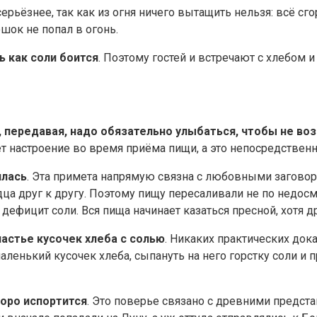
 серьёзнее, так как из огня ничего вытащить нельзя: всё сг
шок не попал в огонь.
ь как соли боится
. Поэтому гостей и встречают с хлебом 
о, передавая, надо обязательно улыбаться, чтобы не во
ет настроение во время приёма пищи, а это непосредствен
илась
. Эта примета напрямую связна с любовными заговор
 друг к другу. Поэтому пищу пересаливали не по недосмот
дефицит соли. Вся пища начинает казаться пресной, хотя 
частье кусочек хлеба с солью
. Никаких практических дока
маленький кусочек хлеба, сыпануть на него горстку соли и 
коро испортится
. Это поверье связано с древними предст