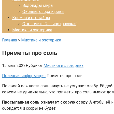
Водопады мира
Океаны, озёра и реки
Космос и его тайны
Отключить Гаглиор (рассказ)
Мистика и эзотерика
Главная
»
Мистика и эзотерика
Приметы про соль
15 мая, 2022
Рубрика:
Мистика и эзотерика
Полезная информация
Приметы про соль
По своей важности соль ничуть не уступает хлебу. Её доб
совсем не удивительно, что приметы про соль имеют до
Просыпанная соль означает скорую ссору
. А чтобы её 
обойдётся и ссоры не будет.