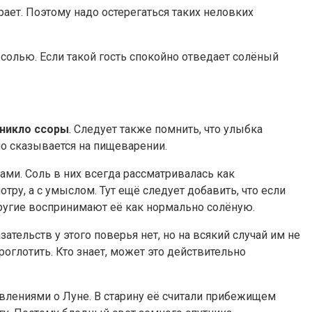
орает. Поэтому надо остерегаться таких неловких
и солью. Если такой гость спокойно отведает солёный
зникло ссоры
. Следует также помнить, что улыбка
но сказывается на пищеварении.
ами. Соль в них всегда рассматривалась как
ру, а с умыслом. Тут ещё следует добавить, что если
другие воспринимают её как нормально солёную.
зательств у этого поверья нет, но на всякий случай им не
проглотить. Кто знает, может это действительно
авлениями о Луне. В старину её считали прибежищем