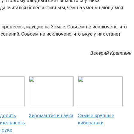
гу. Поэтому бледный свет земного спутника
егда считался более активным, чем на уменьшающемся
 процессы, идущие на Земле. Совсем не исключено, что
солений. Совсем не исключено, что вкус у них станет
Валерий Крапивин
еделить
Хиромантия и наука
Самые крупные
ительность
кибератаки
 руке