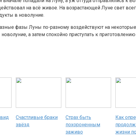
вначале попадали на Луну, а уж оттуда отправлялись к Бо
действовал на всё живое. На возрастающей Луне свет вс
дукты в новолуние.
 разные фазы Луны по-разному воздействуют на некоторые
 новолуние, а затем спокойно приступать к приготовлению 
 вид
Счастливые браки
Страх быть
Как опр
звёзд
похороненным
продолж
заживо
жизни по