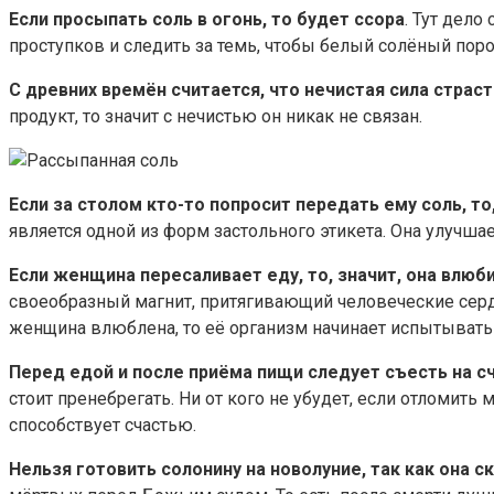
Если просыпать соль в огонь, то будет ссора
. Тут дело
проступков и следить за темь, чтобы белый солёный поро
С древних времён считается, что нечистая сила страст
продукт, то значит с нечистью он никак не связан.
Если за столом кто-то попросит передать ему соль, т
является одной из форм застольного этикета. Она улучша
Если женщина пересаливает еду, то, значит, она влюб
своеобразный магнит, притягивающий человеческие сердца
женщина влюблена, то её организм начинает испытывать 
Перед едой и после приёма пищи следует съесть на с
стоит пренебрегать. Ни от кого не убудет, если отломить 
способствует счастью.
Нельзя готовить солонину на новолуние, так как она с