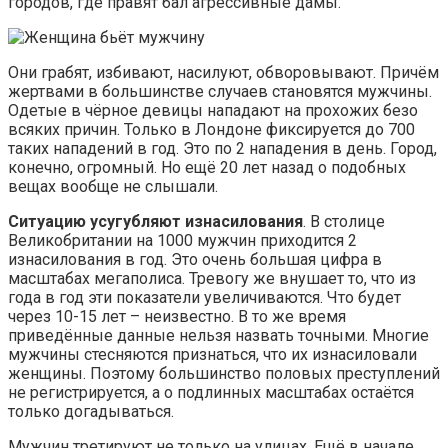
городов, где правят бал агрессивные дамы.
Они грабят, избивают, насилуют, обворовывают. Причём
жертвами в большинстве случаев становятся мужчины.
Одетые в чёрное девицы нападают на прохожих безо
всяких причин. Только в Лондоне фиксируется до 700
таких нападений в год. Это по 2 нападения в день. Город,
конечно, огромный. Но ещё 20 лет назад о подобных
вещах вообще не слышали.
Ситуацию усугубляют изнасилования
. В столице
Великобритании на 1000 мужчин приходится 2
изнасилования в год. Это очень большая цифра в
масштабах мегаполиса. Тревогу же внушает то, что из
года в год эти показатели увеличиваются. Что будет
через 10-15 лет – неизвестно. В то же время
приведённые данные нельзя назвать точными. Многие
мужчины стесняются признаться, что их изнасиловали
женщины. Поэтому большинство половых преступлений
не регистрируется, а о подлинных масштабах остаётся
только догадываться.
Мужчин третируют не только на улицах. Ещё в начале