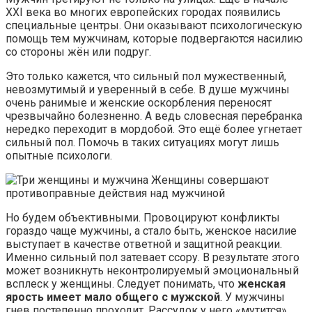
XXI века во многих европейских городах появились
специальные центры. Они оказывают психологическую
помощь тем мужчинам, которые подвергаются насилию
со стороны жён или подруг.
Это только кажется, что сильный пол мужественный,
невозмутимый и уверенный в себе. В душе мужчины
очень ранимые и женские оскорбления переносят
чрезвычайно болезненно. А ведь словесная перебранка
нередко переходит в мордобой. Это ещё более угнетает
сильный пол. Помочь в таких ситуациях могут лишь
опытные психологи.
Женщины совершают
противоправные действия над мужчиной
Но будем объективными. Провоцируют конфликты
гораздо чаще мужчины, а стало быть, женское насилие
выступает в качестве ответной и защитной реакции.
Именно сильный пол затевает ссору. В результате этого
может возникнуть неконтролируемый эмоциональный
всплеск у женщины. Следует понимать, что
женская
ярость имеет мало общего с мужской
. У мужчины
гнев постепенно проходит. Рассудок у него «мутится»