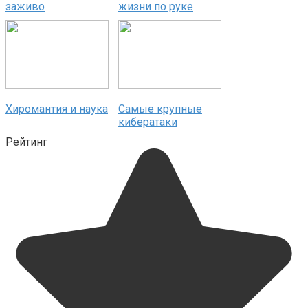
заживо
жизни по руке
Хиромантия и наука
Самые крупные
кибератаки
Рейтинг