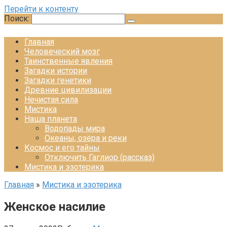
Перейти к контенту
Поиск:
Главная
Человеческий мозг
Таинственные явления
Загадки истории
Загадки генетики
Древние цивилизации
Нечистая сила
Мистика
Наша планета
Водопады мира
Океаны, озёра и реки
Космос и его тайны
Отключить Гаглиор (рассказ)
Мистика и эзотерика
Главная
»
Мистика и эзотерика
Женское насилие