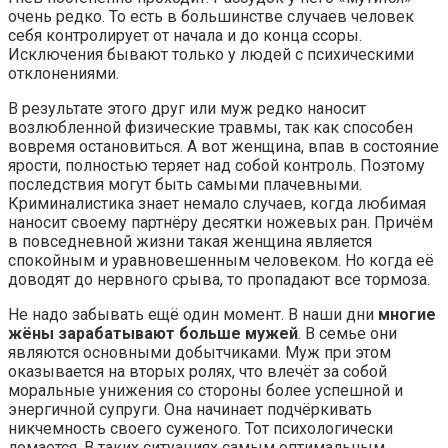
очень редко. То есть в большинстве случаев человек
себя контролирует от начала и до конца ссоры.
Исключения бывают только у людей с психическими
отклонениями.
В результате этого друг или муж редко наносит
возлюбленной физические травмы, так как способен
вовремя остановиться. А вот женщина, впав в состояние
ярости, полностью теряет над собой контроль. Поэтому
последствия могут быть самыми плачевными.
Криминалистика знает немало случаев, когда любимая
наносит своему партнёру десятки ножевых ран. Причём
в повседневной жизни такая женщина является
спокойным и уравновешенным человеком. Но когда её
доводят до нервного срыва, то пропадают все тормоза.
Не надо забывать ещё один момент. В наши дни
многие
жёны зарабатывают больше мужей
. В семье они
являются основными добытчиками. Муж при этом
оказывается на вторых ролях, что влечёт за собой
моральные унижения со стороны более успешной и
энергичной супруги. Она начинает подчёркивать
никчемность своего суженого. Тот психологически
ломается. В таких ситуациях самым оптимальным