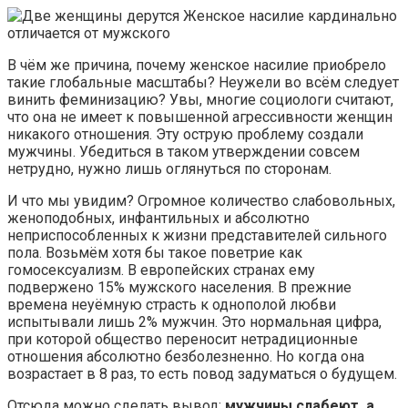
Женское насилие кардинально
отличается от мужского
В чём же причина, почему женское насилие приобрело
такие глобальные масштабы? Неужели во всём следует
винить феминизацию? Увы, многие социологи считают,
что она не имеет к повышенной агрессивности женщин
никакого отношения. Эту острую проблему создали
мужчины. Убедиться в таком утверждении совсем
нетрудно, нужно лишь оглянуться по сторонам.
И что мы увидим? Огромное количество слабовольных,
женоподобных, инфантильных и абсолютно
неприспособленных к жизни представителей сильного
пола. Возьмём хотя бы такое поветрие как
гомосексуализм. В европейских странах ему
подвержено 15% мужского населения. В прежние
времена неуёмную страсть к однополой любви
испытывали лишь 2% мужчин. Это нормальная цифра,
при которой общество переносит нетрадиционные
отношения абсолютно безболезненно. Но когда она
возрастает в 8 раз, то есть повод задуматься о будущем.
Отсюда можно сделать вывод:
мужчины слабеют, а