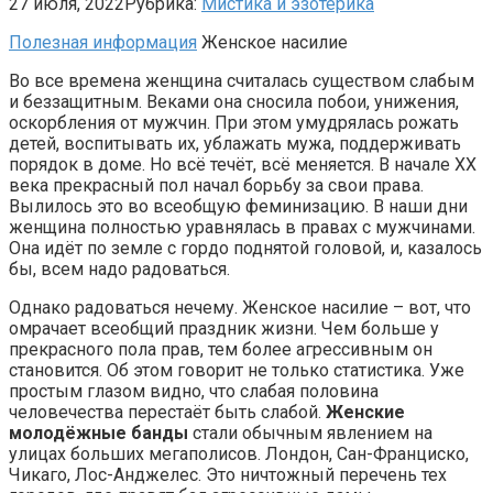
27 июля, 2022
Рубрика:
Мистика и эзотерика
Полезная информация
Женское насилие
Во все времена женщина считалась существом слабым
и беззащитным. Веками она сносила побои, унижения,
оскорбления от мужчин. При этом умудрялась рожать
детей, воспитывать их, ублажать мужа, поддерживать
порядок в доме. Но всё течёт, всё меняется. В начале XX
века прекрасный пол начал борьбу за свои права.
Вылилось это во всеобщую феминизацию. В наши дни
женщина полностью уравнялась в правах с мужчинами.
Она идёт по земле с гордо поднятой головой, и, казалось
бы, всем надо радоваться.
Однако радоваться нечему. Женское насилие – вот, что
омрачает всеобщий праздник жизни. Чем больше у
прекрасного пола прав, тем более агрессивным он
становится. Об этом говорит не только статистика. Уже
простым глазом видно, что слабая половина
человечества перестаёт быть слабой.
Женские
молодёжные банды
стали обычным явлением на
улицах больших мегаполисов. Лондон, Сан-Франциско,
Чикаго, Лос-Анджелес. Это ничтожный перечень тех