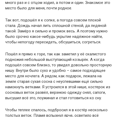
много раз и с отцом ходил, а потом и один. Знакомое это
место было для меня, почти родное.
Так вот, подошёл я к сопке, а погода совсем плохой
стала. Дождь начал лить сплошной стеной, да ледяной
такой. Замёрз я сильно и промок весь. А поэтому нужно
было срочно какое-нибудь укрытие надёжное найти,
чтобы непогоду пересидеть, обсушиться, согреться.
Пошёл я прямо к горе, так как заметил у её скалистого
подножия небольшой выступающий козырёк. А когда
подошёл совсем близко, то увидел довольно просторную
нишу. Внутри было сухо и удобно – самое подходящее
место для ночлега. А рядом, как подарок, лежала на
земле старая сухая сосна с неуспевшими ещё сильно
намокнуть ветками. Я устроился в этой нише, костерок из
сосновых веток развёл, верхнюю одежду снял, сапоги,
высушил всё это, поужинал и стал готовиться ко сну.
Чтобы теплее спалось, подбросил я в костёр несколько
толстых веток. Пламя вспыхнул ярче, осветило всё