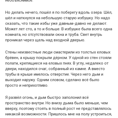
необъяснимое.
Но делать нечего, пошёл я по поберегу вдоль озера. Шёл,
шёл и наткнулся на небольшую старую избушку. Но надо
сказать, что такие избы уже давным-давно не делают.
Может лет сто, а то и больше. В избушке была всего одна
комната, но отсутствовали окна и труба. Свет внутрь
проникал через щель над входной дверью.
Стены неизвестные люди смастерили из толстых еловых
брёвен, а крышу покрыли дёрном. У одной из стен стояли
полати, крепящиеся на еловых пнях. В углу, недалеко от
двери, находился очаг, собранный из камне. А вместо
трубы в крыше имелось отверстие. Через него дым и
выходил наружу. Одним словом, сделано всё было
просто и неприхотливо.
Я развёл огонь, и дым быстро заполонил всё
пространство внутри. Но внизу дыма было меньше, чем
вверху, поэтому стоять в полный рост не представлялось
никакой возможности. Пришлось мне на полу устроиться,