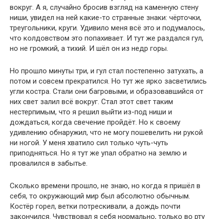
вокруг. А я, случайно бросив взгляд на каменную стену
ниши, увидел на ней какие-то странные знаки: чёрточки,
треугольники, круги. Удивило меня всё это и подумалось,
что колдовством это попахивает. И тут же раздался гул,
но не громкий, а тихий. И шёл он из недр горы.
Но прошло минуты три, и гул стал постепенно затухать, а
потом и совсем прекратился. Но тут же ярко засветились
угли костра. Стали они багровыми, и образовавшийся от
них свет залил всё вокруг. Стал этот свет таким
нестерпимым, что я решил выйти из-под ниши и
дождаться, когда свечение пройдёт. Но к своему
удивлению обнаружил, что не могу пошевелить ни рукой
ни ногой. У меня хватило сил только чуть-чуть
приподняться. Но я тут же упал обратно на землю и
провалился в забытье.
Сколько времени прошло, не знаю, но когда я пришёл в
себя, то окружающий мир был абсолютно обычным.
Костёр горел, ветки потрескивали, а дождь почти
закончился. Чувствовал я себя нормально, только во рту