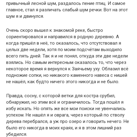
привычный лесной шум, раздалось пение птиц. И самое
главное, стал я различать слабый шум речки. Вот на этот
шум я и двинулся.
Очень скоро вышел к знакомой реке, быстро
сориентировался и направился в родную деревню. А
когда пришёл в неё, то оказалось, что отсутствовал я
целых две недели, хотя по моим подсчётам выходило
всего пять дней. Так я и не понял, откуда эти две недели
взялись. Но самым интересным оказалось то, что через
некоторое время я вернулся к Заячьему уху. Облазил всё
подножие сопки, но никакого каменного навеса с нишей
не нашёл, как будто ничего этого никогда и не было.
Правда, сосну, с которой ветки для костра срубил,
обнаружил, но этим всё и ограничилось. Тогда пошёл я
избу искать. Но опять же все мои поиски не увенчались
успехом. Не нашёл я и оврага, через который по стволу
дерева перебрался, а уж про озеро и говорить нечего. Не
было его никогда в моих краях, и я в этом лишний раз
убедился.