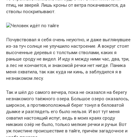
птиц, ни зверей. Лишь кроны от ветра покачиваются, да
стволы поскрипывают.
Почувствовал я себя очень неуютно, и даже выглянувшее
из-за туч солнце не улучшило настроение. А вокруг стоят
высоченные деревья с толстыми стволами, каких я
раньше сроду не видел. И иду я между ними час, два, три,
а лес не кончается, и знакомой речки нет нигде. Паника
меня охватила, так как куда ни кинь, а заблудился я в
незнакомом лесу.
Так и шёл до самого вечера, пока не оказался на берегу
незнакомого таёжного озера. Большое озеро оказалось,
широкое, а противоположный берег тонул в беловатой
дымке и разглядеть его было нельзя. И вот тут меня
охватил настоящий испуг, ведь в моих краях сроду
никаких озёр не было, только мелкие речки и ручьи. Вот
уж поистине происшествие в тайге, причём загадочное и