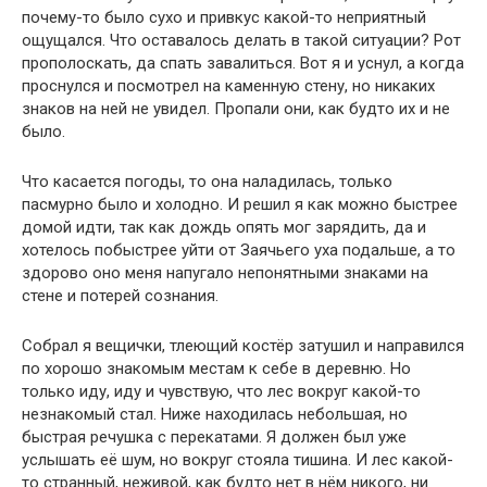
почему-то было сухо и привкус какой-то неприятный
ощущался. Что оставалось делать в такой ситуации? Рот
прополоскать, да спать завалиться. Вот я и уснул, а когда
проснулся и посмотрел на каменную стену, но никаких
знаков на ней не увидел. Пропали они, как будто их и не
было.
Что касается погоды, то она наладилась, только
пасмурно было и холодно. И решил я как можно быстрее
домой идти, так как дождь опять мог зарядить, да и
хотелось побыстрее уйти от Заячьего уха подальше, а то
здорово оно меня напугало непонятными знаками на
стене и потерей сознания.
Собрал я вещички, тлеющий костёр затушил и направился
по хорошо знакомым местам к себе в деревню. Но
только иду, иду и чувствую, что лес вокруг какой-то
незнакомый стал. Ниже находилась небольшая, но
быстрая речушка с перекатами. Я должен был уже
услышать её шум, но вокруг стояла тишина. И лес какой-
то странный, неживой, как будто нет в нём никого, ни