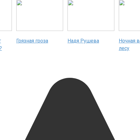
т
Грязная гроза
Надя Рушева
Ночная в
?
лесу