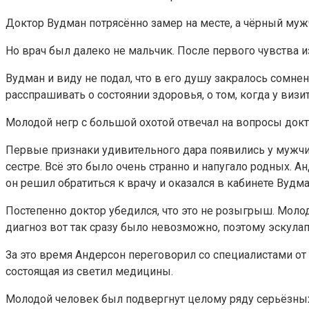
Доктор Вудман потрясённо замер на месте, а чёрный муж
Но врач был далеко не мальчик. После первого чувства 
Вудман и виду не подал, что в его душу закралось сомн
расспрашивать о состоянии здоровья, о том, когда у ви
Молодой негр с большой охотой отвечал на вопросы док
Первые признаки удивительного дара появились у мужчин
сестре. Всё это было очень странно и напугало родных. А
он решил обратиться к врачу и оказался в кабинете Вудма
Постепенно доктор убедился, что это не розыгрыш. Молод
диагноз вот так сразу было невозможно, поэтому эскула
За это время Андерсон переговорил со специалистами от 
состоящая из светил медицины.
Молодой человек был подвергнут целому ряду серьёзных