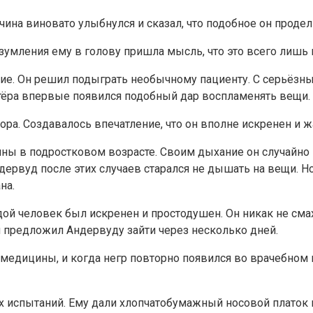
чина виновато улыбнулся и сказал, что подобное он проде
изумления ему в голову пришла мысль, что это всего лишь
ение. Он решил подыграть необычному пациенту. С серьёз
зитёра впервые появился подобный дар воспламенять вещи.
тора. Создавалось впечатление, что он вполне искренен 
ы в подростковом возрасте. Своим дыхание он случайно в
ндервуд после этих случаев старался не дышать на вещи. Н
на.
ой человек был искренен и простодушен. Он никак не смах
п предложил Андервуду зайти через несколько дней.
медицины, и когда негр повторно появился во врачебном к
 испытаний. Ему дали хлопчатобумажный носовой платок 