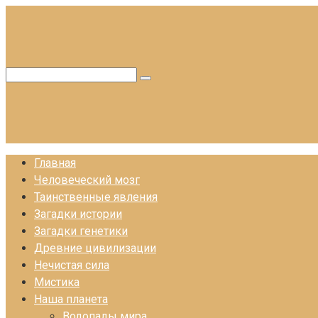
Перейти
к
контенту
Поиск:
Главная
Человеческий мозг
Таинственные явления
Загадки истории
Загадки генетики
Древние цивилизации
Нечистая сила
Мистика
Наша планета
Водопады мира