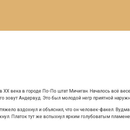
ов XX века в городе По-По штат Мичиган. Началось всё ве
его зовут Андервуд. Это был молодой негр приятной наружн
тяжело вздохнул и объяснил, что он человек-факел. Вудма
дохнул. Платок тут же вспыхнул ярким голубоватым пламене