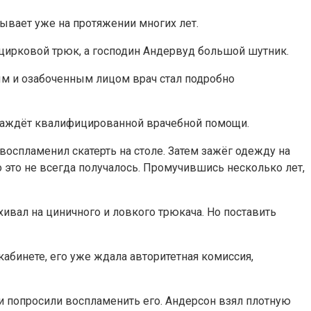
лывает уже на протяжении многих лет.
 цирковой трюк, а господин Андервуд большой шутник.
ным и озабоченным лицом врач стал подробно
и жаждёт квалифицированной врачебной помощи.
оспламенил скатерть на столе. Затем зажёг одежду на
о это не всегда получалось. Промучившись несколько лет,
ивал на циничного и ловкого трюкача. Но поставить
абинете, его уже ждала авторитетная комиссия,
и попросили воспламенить его. Андерсон взял плотную