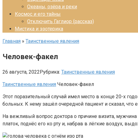
Океаны, озёра и реки
Космос и его тайны
Отключить Гаглиор (рассказ)
Мистика и эзотерика
Главная
»
Таинственные явления
Человек-факел
26 августа, 2022
Рубрика:
Таинственные явления
Таинственные явления
Человек-факел
Этот поразительный случай имел место в конце 20-х год
больных. К нему зашёл очередной пациент и сказал, что 
На вежливый вопрос доктора о причине визита, мужчина 
платок, поднёс его ко рту и, набрав в лёгкие воздух, вы