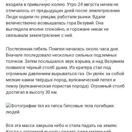
входила в привычную колею. Утро 24 августа ничем не
отличалось от предыдущих дней после землетрясения.
Люди ходили по улицам, работали рынки. Вдали
величественно возвышалась гора Везувий. Она
выглядела вполне спокойно, и горожане никак не
связывали землетрясение с ней.
Постепенная гибель Помпеи началась около часа дня.
Вначале последовало несколько сильных подземных
толчков. Затем послышался звук взрыва, и над Везувием
появился чёрный столб дыма. Из кратера стал под
огромным давлением вырываться газ. Он увлёк за собой
мелкие камни твёрдых пород, вулканический пепел и
пемзу (вулканическая пористая порода). Огромный столб
достигал в высоту 30 км.
Гипсовые тела погибших
людей
Вся эта масса закрыла небо и стала падать на землю.
Когда с огромной высоты падает даже маленький