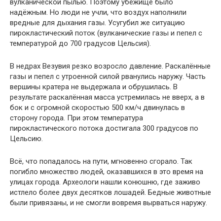
вулканической пылью. Поэтому убежище было
надёжным. Но люди не учли, что воздух наполнили
вредные для дыхания газы. Усугубил же ситуацию
пирокластический поток (вулканические газы и пепел с
температурой до 700 градусов Цельсия).
В недрах Везувия резко возросло давление. Раскалённые
газы и пепел с утроенной силой рванулись наружу. Часть
вершины кратера не выдержала и обрушилась. В
результате раскалённая масса устремилась не вверх, а в
бок и с огромной скоростью 500 км/ч двинулась в
сторону города. При этом температура
пирокластического потока достигала 300 градусов по
Цельсию.
Всё, что попадалось на пути, мгновенно сгорало. Так
погибло множество людей, оказавшихся в это время на
улицах города. Археологи нашли конюшню, где заживо
истлело более двух десятков лошадей. Бедные животные
были привязаны, и не смогли вовремя вырваться наружу.