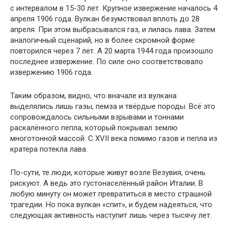
с интервалом в 15-30 лет. Крупное извержение началось 4
апреля 1906 года. Вулкан безумствовал вплоть до 28
апреля. При этом выбрасывался газ, и лилась лава. Затем
аналогичный сценарий, но в более скромной форме
повторился через 7 лет. А 20 марта 1944 года произошло
последнее извержение. По силе оно соответствовало
извержению 1906 года.
Таким образом, видно, что вначале из вулкана
выделялись лишь газы, пемза и твёрдые породы. Всё это
сопровождалось сильными взрывами и тоннами
раскалённого пепла, который покрывал землю
многотонной массой. С XVII века помимо газов и пепла из
кратера потекла лава.
По-сути, те люди, которые живут возле Везувия, очень
рискуют. А ведь это густонаселённый район Италии. В
любую минуту он может превратиться в место страшной
трагедии. Но пока вулкан «спит», и будем надеяться, что
следующая активность наступит лишь через тысячу лет.