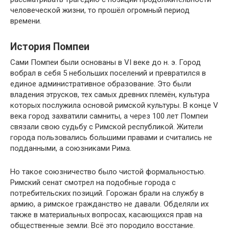
человеческой жизни, то прошёл огромный период
времени.
История Помпеи
Сами Помпеи были основаны в VI веке до н. э. Город
вобрал в себя 5 небольших поселений и превратился в
единое административное образование. Это были
владения этрусков, тех самых древних племён, культура
которых послужила основой римской культуры. В конце V
века город захватили самниты, а через 100 лет Помпеи
связали свою судьбу с Римской республикой. Жители
города пользовались большими правами и считались не
подданными, а союзниками Рима.
Но такое союзничество было чистой формальностью.
Римский сенат смотрел на подобные города с
потребительских позиций. Горожан брали на службу в
армию, а римское гражданство не давали. Обделяли их
также в материальных вопросах, касающихся прав на
общественные земли. Всё это породило восстание.