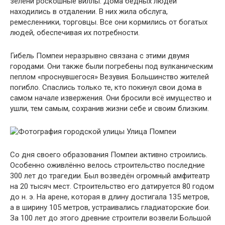
зелени роскошные виллы. Дома бедных людей
находились в отдалении. В них жила обслуга,
ремесленники, торговцы. Все они кормились от богатых
людей, обеспечивая их потребности.
Гибель Помпеи неразрывно связана с этими двумя
городами. Они также были погребены под вулканическим
пеплом «проснувшегося» Везувия. Большинство жителей
погибло. Спаслись только те, кто покинул свои дома в
самом начале извержения. Они бросили всё имущество и
ушли, тем самым, сохранив жизни себе и своим близким.
Улица Помпеи
Со дня своего образования Помпеи активно строились.
Особенно оживлённо велось строительство последние
300 лет до трагедии. Был возведён огромный амфитеатр
на 20 тысяч мест. Строительство его датируется 80 годом
до н. э. На арене, которая в длину достигала 135 метров,
а в ширину 105 метров, устраивались гладиаторские бои.
За 100 лет до этого древние строители возвели Большой