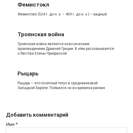
Фемистокл
Фемистокл (524 г. до н. э. – 459 г. до н. э.) – видный
Троянская война
Троянская война является классическим
произведением Древней Греции. В нём рассказывается
о бегстве Елены Прекрасной
Рыцарь
Рыцарь – это почётный титул в средневековой
Западной Европе. Появился он во времена ранних
Добавить комментарий
Имя
*