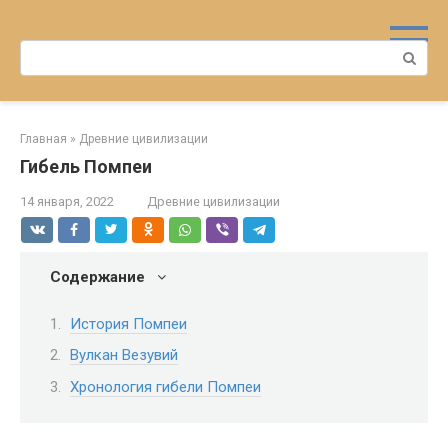
Перейти
к
Поиск:
контенту
Главная
»
Древние цивилизации
Гибель Помпеи
14 января, 2022
Древние цивилизации
Содержание
История Помпеи
Вулкан Везувий
Хронология гибели Помпеи