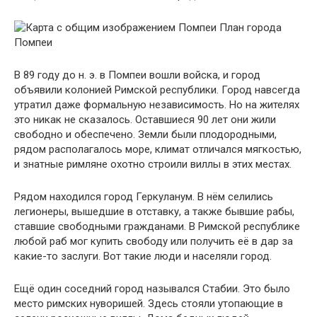
План города
Помпеи
В 89 году до н. э. в Помпеи вошли войска, и город
объявили колонией Римской республики. Город навсегда
утратил даже формальную независимость. Но на жителях
это никак не сказалось. Оставшиеся 90 лет они жили
свободно и обеспечено. Земли были плодородными,
рядом располагалось море, климат отличался мягкостью,
и знатные римляне охотно строили виллы в этих местах.
Рядом находился город Геркуланум. В нём селились
легионеры, вышедшие в отставку, а также бывшие рабы,
ставшие свободными гражданами. В Римской республике
любой раб мог купить свободу или получить её в дар за
какие-то заслуги. Вот такие люди и населяли город.
Ещё один соседний город назывался Стабии. Это было
место римских нуворишей. Здесь стояли утопающие в