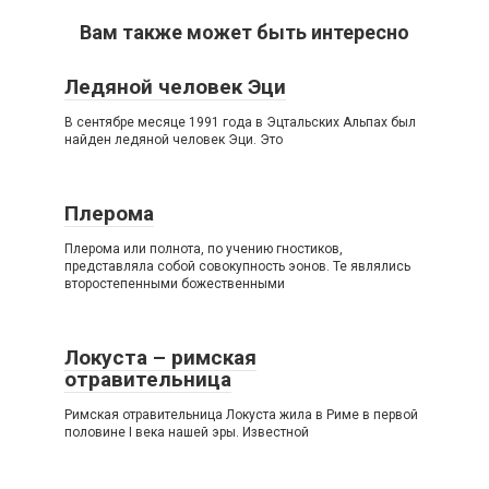
Вам также может быть интересно
Ледяной человек Эци
В сентябре месяце 1991 года в Эцтальских Альпах был
найден ледяной человек Эци. Это
Плерома
Плерома или полнота, по учению гностиков,
представляла собой совокупность эонов. Те являлись
второстепенными божественными
Локуста – римская
отравительница
Римская отравительница Локуста жила в Риме в первой
половине I века нашей эры. Известной