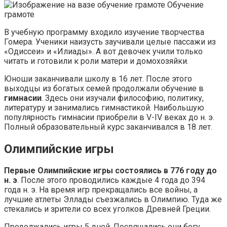
Обучение
грамоте
В учебную программу входило изучение творчества
Гомера. Ученики наизусть заучивали целые пассажи из
«Одиссеи» и «Илиады». А вот девочек учили только
читать и готовили к роли матери и домохозяйки.
Юноши заканчивали школу в 16 лет. После этого
выходцы из богатых семей продолжали обучение в
гимнасии
. Здесь они изучали философию, политику,
литературу и занимались гимнастикой. Наибольшую
популярность гимнасии приобрели в V-IV веках до н. э.
Полный образовательный курс заканчивался в 18 лет.
Олимпийские игры
Первые Олимпийские игры состоялись в 776 году до
н. э
. После этого проводились каждые 4 года до 394
года н. э. На время игр прекращались все войны, а
лучшие атлеты Эллады съезжались в Олимпию. Туда же
стекались и зрители со всех уголков Древней Греции.
Продолжались игры 5 дней. Посвящались они богу