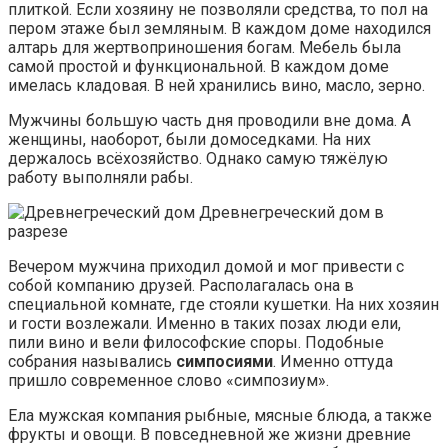
плиткой. Если хозяину не позволяли средства, то пол на
пером этаже был земляным. В каждом доме находился
алтарь для жертвоприношения богам. Мебель была
самой простой и функциональной. В каждом доме
имелась кладовая. В ней хранились вино, масло, зерно.
Мужчины большую часть дня проводили вне дома. А
женщины, наоборот, были домоседками. На них
держалось всёхозяйство. Однако самую тяжёлую
работу выполняли рабы.
Древнегреческий дом в
разрезе
Вечером мужчина приходил домой и мог привести с
собой компанию друзей. Располагалась она в
специальной комнате, где стояли кушетки. На них хозяин
и гости возлежали. Именно в таких позах люди ели,
пили вино и вели философские споры. Подобные
собрания назывались
симпосиями
. Именно оттуда
пришло современное слово «симпозиум».
Ела мужская компания рыбные, мясные блюда, а также
фрукты и овощи. В повседневной же жизни древние