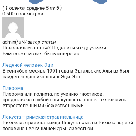
(
1
оценка, среднее
5
из
5
)
0
500 просмотров
admin(*uN
/ автор статьи
Понравилась статья? Поделиться с друзьями:
Вам также может быть интересно
Ледяной человек Эци
В сентябре месяце 1991 года в Эцтальских Альпах был
найден ледяной человек Эци. Это
Плерома
Плерома или полнота, по учению гностиков,
представляла собой совокупность эонов. Те являлись
второстепенными божественными
Локуста – римская отравительница
Римская отравительница Локуста жила в Риме в первой
половине I века нашей эры. Известной