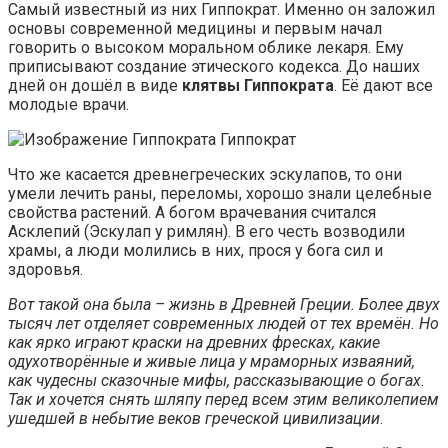
Самый известный из них Гиппократ. Именно он заложил
основы современной медицины и первым начал
говорить о высоком моральном облике лекаря. Ему
приписывают создание этического кодекса. До наших
дней он дошёл в виде
клятвы Гиппократа
. Её дают все
молодые врачи.
Гиппократ
Что же касается древнегреческих эскулапов, то они
умели лечить раны, переломы, хорошо знали целебные
свойства растений. А богом врачевания считался
Асклепий (Эскулап у римлян). В его честь возводили
храмы, а люди молились в них, прося у бога сил и
здоровья.
Вот такой она была – жизнь в Древней Греции. Более двух
тысяч лет отделяет современных людей от тех времён. Но
как ярко играют краски на древних фресках, какие
одухотворённые и живые лица у мраморных изваяний,
как чудесны сказочные мифы, рассказывающие о богах.
Так и хочется снять шляпу перед всем этим великолепием
ушедшей в небытие веков греческой цивилизации
.