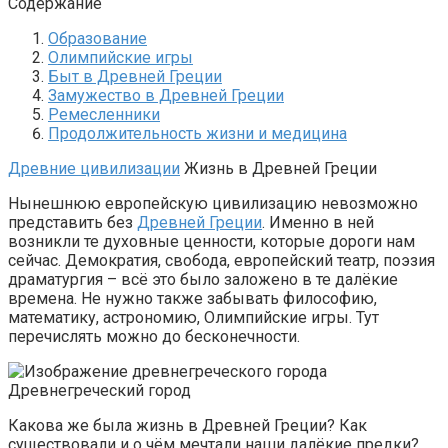
Содержание
Образование
Олимпийские игры
Быт в Древней Греции
Замужество в Древней Греции
Ремесленники
Продолжительность жизни и медицина
Древние цивилизации
Жизнь в Древней Греции
Нынешнюю европейскую цивилизацию невозможно
представить без
Древней Греции
. Именно в ней
возникли те духовные ценности, которые дороги нам
сейчас. Демократия, свобода, европейский театр, поэзия
драматургия – всё это было заложено в те далёкие
времена. Не нужно также забывать философию,
математику, астрономию, Олимпийские игры. Тут
перечислять можно до бесконечности.
Древнегреческий город
Какова же была жизнь в Древней Греции? Как
существовали и о чём мечтали наши далёкие предки?