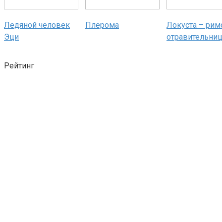
Ледяной человек
Плерома
Локуста – рим
Эци
отравительни
Рейтинг