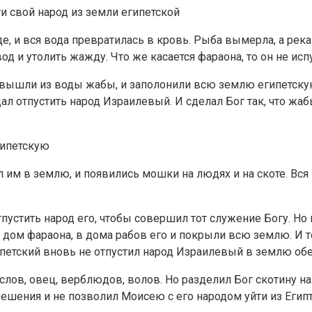
и свой народ из земли египетской
е, и вся вода превратилась в кровь. Рыба вымерла, а река
д и утолить жажду. Что же касается фараона, то он не испу
и вышли из воды жабы, и заполонили всю землю египетскую
ал отпустить народ Израилевый. И сделал Бог так, что жаб
ипетскую
ил им в землю, и появились мошки на людях и на скоте. В
пустить народ его, чтобы совершил тот служение Богу. Но 
 дом фараона, в дома рабов его и покрыли всю землю. И т
ипетский вновь не отпустил народ Израилевый в землю об
слов, овец, верблюдов, волов. Но разделил Бог скотину на
 решения и не позволил Моисею с его народом уйти из Египт