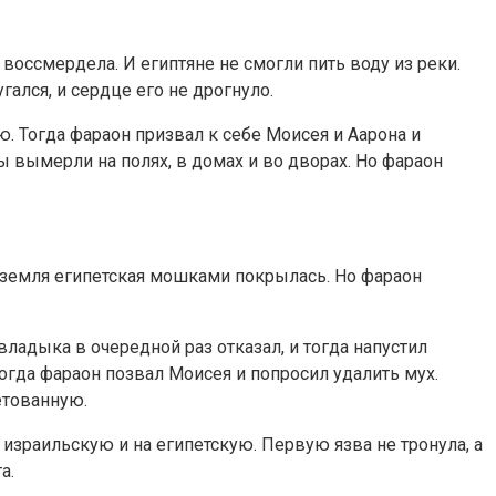
 воссмердела. И египтяне не смогли пить воду из реки.
гался, и сердце его не дрогнуло.
. Тогда фараон призвал к себе Моисея и Аарона и
ы вымерли на полях, в домах и во дворах. Но фараон
ся земля египетская мошками покрылась. Но фараон
владыка в очередной раз отказал, и тогда напустил
огда фараон позвал Моисея и попросил удалить мух.
етованную.
 израильскую и на египетскую. Первую язва не тронула, а
а.