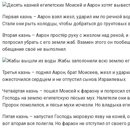
Моисей и Аарон хотят вывест
Первая казнь – Аарон взял жезл, ударил им по речной вод
Стали они рыть колодцы, чтобы добраться до грунтовых во
Вторая казнь – Аарон простёр руку с жезлом над рекой, 
попросил убрать с его земли жаб. Взамен этого он пообещ
обещание своё не выполнил.
Жабы заполонили всю землю ег
Третья казнь – поднял Аарон, брат Моисеев, жезл и удар
ожесточился сердцем и не отпустил сынов Израилевых.
Четвёртая казнь – пошёл Моисей к фараону и попросил от
Господь на землю египетскую пёсьих мух. Налетели они в
Пророк помолился, и пёсьи мухи исчезли. Но владыка ег
Пятая казнь – напустил Господь моровую язву на коней, о
вот вторая вся полегла. Но фараон не отступил от своего