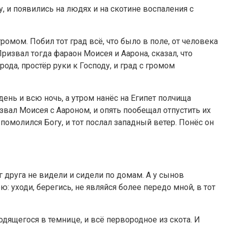
, и появились на людях и на скотине воспаления с
омом. Побил тот град всё, что было в поле, от человека
ризвал тогда фараон Моисея и Аарона, сказал, что
ода, простёр руки к Господу, и град с громом
ень и всю ночь, а утром нанёс на Египет полчища
звал Моисея с Аароном, и опять пообещал отпустить их
помолился Богу, и тот послал западный ветер. Понёс он
г друга не видели и сидели по домам. А у сынов
: уходи, берегись, не являйся более передо мной, в тот
одящегося в темнице, и всё первородное из скота. И