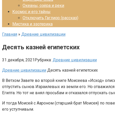
Океаны, озёра и реки
Космос и его тайны
Отключить Гаглиор (рассказ)
Мистика и эзотерика
Главная
»
Древние цивилизации
Десять казней египетских
31 декабря, 2021
Рубрика:
Древние цивилизации
Древние цивилизации
Десять казней египетских
В Ветхом Завете во второй книге Моисеева «Исход» описы
отпустить сынов Израилевых из земли его. Но отважился
Египта. Но тот не внял просьбам и отказался отпускать 
И тогда Моисей с Аароном (старший брат Моисея) по пове
его уступчивым.