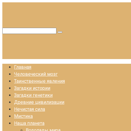
Перейти
к
контенту
Поиск:
Главная
Человеческий мозг
Таинственные явления
Загадки истории
Загадки генетики
Древние цивилизации
Нечистая сила
Мистика
Наша планета
Водопады мира