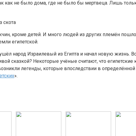
к как не было дома, где не было бы мертвеца. Лишь тольк
з скота
ин, кроме детей. И много людей из других племён пошло с
емли египетской.
 ушёл народ Израилевый из Египта и начал новую жизнь. Вс
вой сказкой? Некоторые учёные считают, что египетские к
 возникли легенды, которые впоследствии в определённой 
етских
».