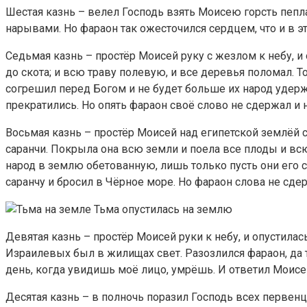
Шестая казнь – велел Господь взять Моисею горсть пепла 
нарывами. Но фараон так ожесточился сердцем, что и в эт
Седьмая казнь – простёр Моисей руку с жезлом к небу, и
до скота; и всю траву полевую, и все деревья поломал. Т
согрешил перед Богом и не будет больше их народ удержи
прекратились. Но опять фараон своё слово не сдержал и
Восьмая казнь – простёр Моисей над египетской землёй с
саранчи. Покрыла она всю земли и поела все плоды и всю
народ в землю обетованную, лишь только пусть они его с
саранчу и бросил в Чёрное море. Но фараон слова не сде
Тьма опустилась на землю
Девятая казнь – простёр Моисей руки к небу, и опустилас
Израилевых был в жилищах свет. Разозлился фараон, да та
день, когда увидишь моё лицо, умрёшь. И ответил Моисей: 
Десятая казнь – в полночь поразил Господь всех первенце