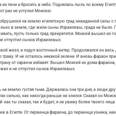
из печи и бросить в небо. Поднялась пыль по всему Египту
от раз не уступил Моисею.
 обрушился на землю египетскую град невиданной силы с гр
олько в земле, где жили сыны Израилевы, града не было. П
вать, пусть только град прекратится. Моисей вышел из гор
 не отпустил сынов Израилевых.
вой жезл, и подул восточный ветер. Продолжался он весь д
 траву. И не осталось никакой зелени. И вновь фараон при
трану от саранчи избавят. Вышел Моисей из дома фараона, 
ржал и не отпустил сынов Израилевых.
ь на землю густая тьма. Держалась она три дня, а люди дру
к сильно, как никогда раньше не злился. Сказал он Моисею
как ты сказал, так и будет, я не увижу более твоего лица.
в в Египте. От первенца фараона, до первенца узника, нах