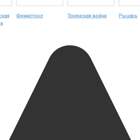
ская
Фемистокл
Троянская война
Рыцарь
ца