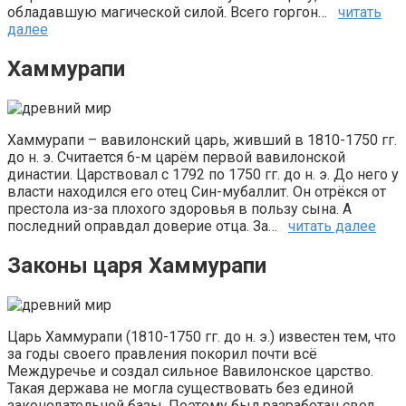
обладавшую магической силой. Всего горгон…
читать
далее
Хаммурапи
Хаммурапи – вавилонский царь, живший в 1810-1750 гг.
до н. э. Считается 6-м царём первой вавилонской
династии. Царствовал с 1792 по 1750 гг. до н. э. До него у
власти находился его отец Син-мубаллит. Он отрёкся от
престола из-за плохого здоровья в пользу сына. А
последний оправдал доверие отца. За…
читать далее
Законы царя Хаммурапи
Царь Хаммурапи (1810-1750 гг. до н. э.) известен тем, что
за годы своего правления покорил почти всё
Междуречье и создал сильное Вавилонское царство.
Такая держава не могла существовать без единой
законодательной базы. Поэтому был разработан свод