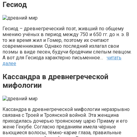
Гесиод
Гесиод – древнегреческий поэт, живший по общему
мнению учёных в период между 750 и 650 гг. до н. э. В
то же время жил и Гомер, поэтому их считают
современниками. Однако последний излагал свои
поэмы в виде песен, будучи бродячим слепым певцом.
А вот для Гесиода характерно письменное…
читать
далее
Кассандра в древнегреческой
мифологии
Кассандра в древнегреческой мифологии неразрывно
связана с Троей и Троянской войной. Эта женщина
приходилась дочерью троянскому царю Приаму и его
жене Гекубе. Согласно преданиям имела чёрные
вьющиеся волосы, тёмно-карие глаза, правильные