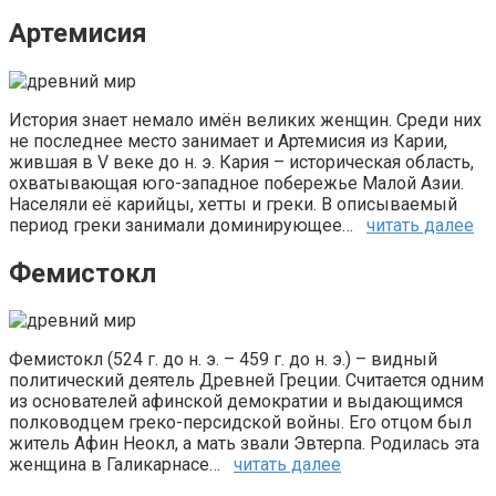
Артемисия
История знает немало имён великих женщин. Среди них
не последнее место занимает и Артемисия из Карии,
жившая в V веке до н. э. Кария – историческая область,
охватывающая юго-западное побережье Малой Азии.
Населяли её карийцы, хетты и греки. В описываемый
период греки занимали доминирующее…
читать далее
Фемистокл
Фемистокл (524 г. до н. э. – 459 г. до н. э.) – видный
политический деятель Древней Греции. Считается одним
из основателей афинской демократии и выдающимся
полководцем греко-персидской войны. Его отцом был
житель Афин Неокл, а мать звали Эвтерпа. Родилась эта
женщина в Галикарнасе…
читать далее