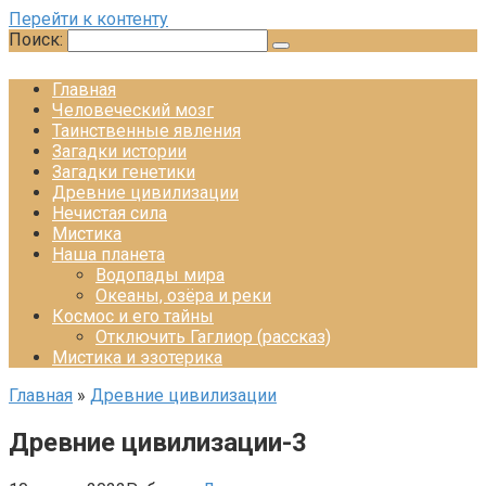
Перейти к контенту
Поиск:
Главная
Человеческий мозг
Таинственные явления
Загадки истории
Загадки генетики
Древние цивилизации
Нечистая сила
Мистика
Наша планета
Водопады мира
Океаны, озёра и реки
Космос и его тайны
Отключить Гаглиор (рассказ)
Мистика и эзотерика
Главная
»
Древние цивилизации
Древние цивилизации-3