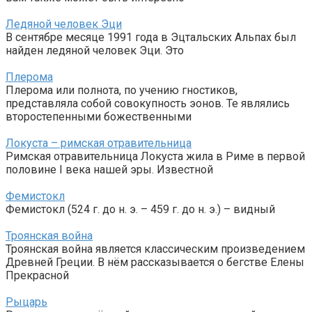
Ледяной человек Эци
В сентябре месяце 1991 года в Эцтальских Альпах был
найден ледяной человек Эци. Это
Плерома
Плерома или полнота, по учению гностиков,
представляла собой совокупность эонов. Те являлись
второстепенными божественными
Локуста – римская отравительница
Римская отравительница Локуста жила в Риме в первой
половине I века нашей эры. Известной
Фемистокл
Фемистокл (524 г. до н. э. – 459 г. до н. э.) – видный
Троянская война
Троянская война является классическим произведением
Древней Греции. В нём рассказывается о бегстве Елены
Прекрасной
Рыцарь