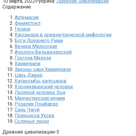
10 марта, 2022
Рубрика:
Древние цивилизации
Содержание
Артемисия
Фемистокл
Гесиод
Кассандра в древнегреческой мифологии
Боги Древнего Рима
Венера Милосская
Аполлон Бельведерский
Горгона Медуза
Хаммурапи
Законы царя Хаммурапи
Царь Давид
Катакомбы капуцинов
Клоникаванский человек
Ледяной человек Эци
Манчестерская мумия
Розалия Ломбардо
Синь Чжуй
Принцесса Укока
Соляные люди
Древние цивилизации-3