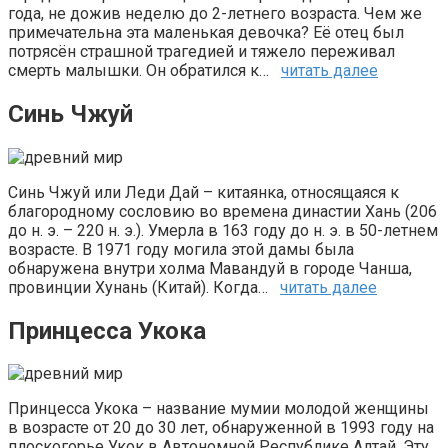
года, не дожив неделю до 2-летнего возраста. Чем же
примечательна эта маленькая девочка? Её отец был
потрясён страшной трагедией и тяжело переживал
смерть малышки. Он обратился к…
читать далее
Синь Чжуй
Синь Чжуй или Леди Дай – китаянка, относящаяся к
благородному сословию во времена династии Хань (206
до н. э. – 220 н. э.). Умерла в 163 году до н. э. в 50-летнем
возрасте. В 1971 году могила этой дамы была
обнаружена внутри холма Мавандуй в городе Чанша,
провинции Хунань (Китай). Когда…
читать далее
Принцесса Укока
Принцесса Укока – название мумии молодой женщины
в возрасте от 20 до 30 лет, обнаруженной в 1993 году на
плоскогорье Укок в Автономной Республике Алтай. Эту