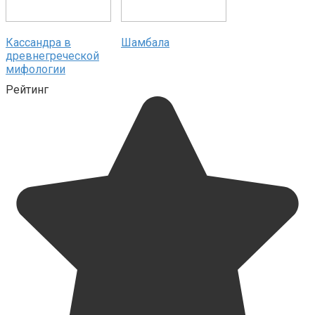
Кассандра в
Шамбала
древнегреческой
мифологии
Рейтинг