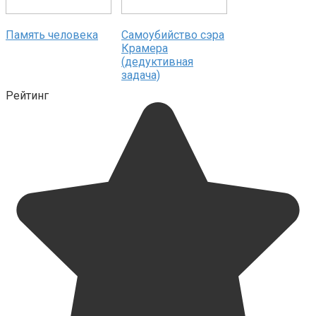
Память человека
Самоубийство сэра
Крамера
(дедуктивная
задача)
Рейтинг