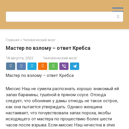
Перейти
к
Поиск:
контенту
Главная
»
Человеческий мозг
Мастер по взлому – ответ Кребса
18 августа, 2022
Человеческий мозг
Мастер по взлому – ответ Кребса
Миссис Нэш не сумела распознать хорошо знакомый ей
запах баранины, тушёной в пряном соусе. Отсюда
следует, что обоняние у дамы отнюдь не такое острое,
как она пытается утверждать. Однако женщина
настаивает, что почувствовала запах пороха, якобы
исходящего от мастера по прошествию более шести
часов после взрыва. Если миссис Нэш нечестна в этих