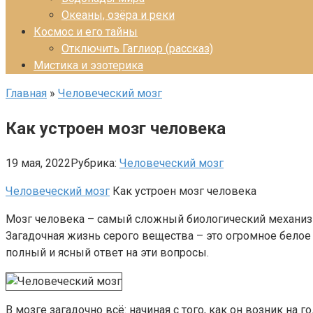
Океаны, озёра и реки
Космос и его тайны
Отключить Гаглиор (рассказ)
Мистика и эзотерика
Главная
»
Человеческий мозг
Как устроен мозг человека
19 мая, 2022
Рубрика:
Человеческий мозг
Человеческий мозг
Как устроен мозг человека
Мозг человека – самый сложный биологический механизм
Загадочная жизнь серого вещества – это огромное белое п
полный и ясный ответ на эти вопросы.
В мозге загадочно всё: начиная с того, как он возник н