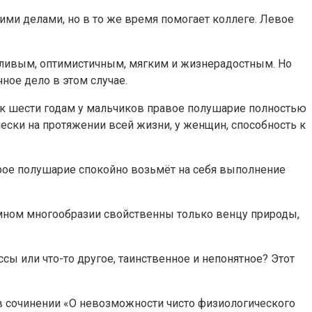
оими делами, но в то же время помогает коллеге. Левое
етливым, оптимистичным, мягким и жизнерадостным. Но
ное дело в этом случае.
е к шести годам у мальчиков правое полушарие полностью
чески на протяжении всей жизни, у женщин, способность к
рое полушарие спокойно возьмёт на себя выполнение
омном многообразии свойственны только венцу природы,
сы или что-то другое, таинственное и непонятное? Этот
в сочинении «О невозможности чисто физиологического