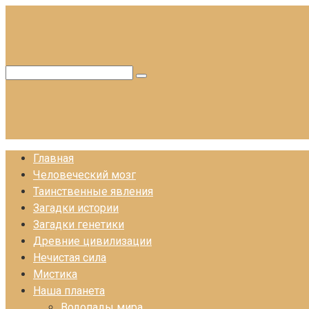
Перейти
к
контенту
Поиск:
Главная
Человеческий мозг
Таинственные явления
Загадки истории
Загадки генетики
Древние цивилизации
Нечистая сила
Мистика
Наша планета
Водопады мира