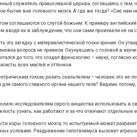
ый служитель православной церкви, соглашаясь с тем, чт
е бытие вне головного мозга. А где же тогда? «Сие нам н
огом соглашаются со слугой божьим. К примеру английский
м вводя их в заблуждение, что они сами произвели её на с
ть эту загадку с материалистической точки зрения. Он утв
ановка вопроса не привела. Окунувшись с головой в изуче
тался до того, что создал френологию – науку, согласно 
асисты всех мастей и оттенков.
ектрическим током, резать скальпелем – человек это не по
для самого главного органа нашего тела? Видимо потому,
зволило исследователям серого вещества использовать в с
ость узнать, как работают и за что отвечают отдельные ег
асти коры головного мозга, то испытуемый может разрази
ных условиях. Раздражение гипоталамуса вызовет агресси