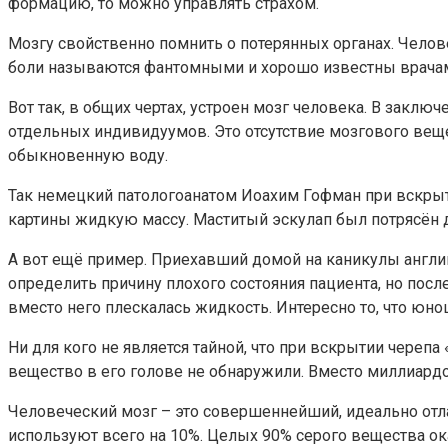
формацию, то можно управлять страхом.
Мозгу свойственно помнить о потерянных органах. Челове
боли называются фантомными и хорошо известны врачам. 
Вот так, в общих чертах, устроен мозг человека. В заклю
отдельных индивидуумов. Это отсутствие мозгового веще
обыкновенную воду.
Так немецкий патологоанатом Иоахим Гофман при вскрыт
картины жидкую массу. Маститый эскулап был потрясён д
А вот ещё пример. Приехавший домой на каникулы англий
определить причину плохого состояния пациента, но посл
вместо него плескалась жидкость. Интересно то, что юно
Ни для кого не является тайной, что при вскрытии череп
вещество в его голове не обнаружили. Вместо миллиард
Человеческий мозг – это совершеннейший, идеально отл
используют всего на 10%. Целых 90% серого вещества ок