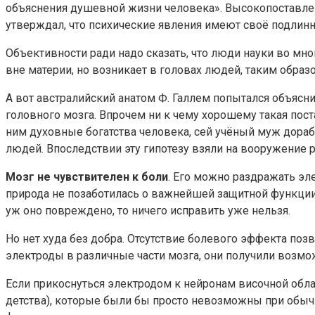
объяснения душевной жизни человека». Высокопоставленн
утверждал, что психические явления имеют своё подлинно
Объективности ради надо сказать, что люди науки во мн
вне материи, но возникает в головах людей, таким образо
А вот австралийский анатом Ф. Галлем попытался объясни
головного мозга. Впрочем ни к чему хорошему такая пост
ним духовные богатства человека, сей учёный муж дорабо
людей. Впоследствии эту гипотезу взяли на вооружение р
Мозг не чувствителен к боли
. Его можно раздражать эл
природа не позаботилась о важнейшей защитной функции 
уж оно повреждено, то ничего исправить уже нельзя.
Но нет худа без добра. Отсутствие болевого эффекта по
электроды в различные части мозга, они получили возможн
Если прикоснуться электродом к нейронам височной обл
детства), которые были бы просто невозможны при обыч