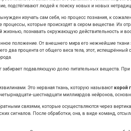
ние, подстёгивают людей к поиску новых и новых нетради
ынужден изучать сам себя, но процесс познания, к сожал
те процессы, которые происходят в сером веществе. Их о
й жизнью, познавать окружающую действительность и вос
нное положение. От внешнего мира его нежнейшие ткани
его два процента от общего веса тела, этот, испещрённый
рода.
г забирает подавляющую долю питательных веществ. При по
извилинами. Это нервная ткань, которую называют
корой 
из четырнадцати-шестнадцати миллиардов нейронов, основ
ратными связями, которые осуществляются через вертика
ких сигналов. После обработки, она, в виде команд, отсы