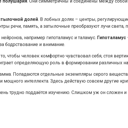
е полушария
. Они симметричны и соединены между собой 
затылочной долей
. В лобных долях – центры, регулирующи
тры речи, память, а затылочные преобразуют лучи света, 
 нейронов, например гипоталамус и таламус.
Гипоталамус
за бодрствование и внимание.
 то, чтобы человек комфортно чувствовал себя, стоя верти
 играет определяющую роль в формировании различных н
амма. Попадаются отдельные экземпляры серого вещества
и мощного интеллекта. Здесь действую совсем другие кри
ень трудно поддаётся изучению. Слишком уж он сложен и з