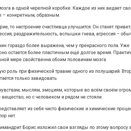
мозга в одной черепной коробке. Каждое из них ведает св
е – конкретным, образным.
рие, то настроение счастливца улучшится. Он станет прив
ессия, раздражительность, вспышки гнева, агрессия – обыч
чин гораздо более выражена, чем у прекрасного пола. Уж
 оно остаётся более пластичным ещё долгое время. Практи
ной мере свойственна обоим половинам мозга.
ую роль при физической травме одного из полушарий. Вто
таётся только завидовать.
 чувствам, мыслям, эмоциям, которые во всём своём огр
 вещество, но с человеком и рядом не стояли.
редставляет из себя чисто физические и химические процес
ор нет.
химандрит Борис изложил свои взгляды по этому вопросу 