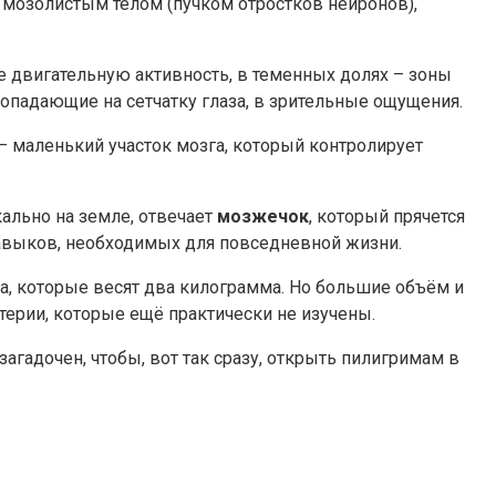
мозолистым телом (пучком отростков нейронов),
е двигательную активность, в теменных долях – зоны
попадающие на сетчатку глаза, в зрительные ощущения.
– маленький участок мозга, который контролирует
кально на земле, отвечает
мозжечок
, который прячется
авыков, необходимых для повседневной жизни.
, которые весят два килограмма. Но большие объём и
терии, которые ещё практически не изучены.
агадочен, чтобы, вот так сразу, открыть пилигримам в