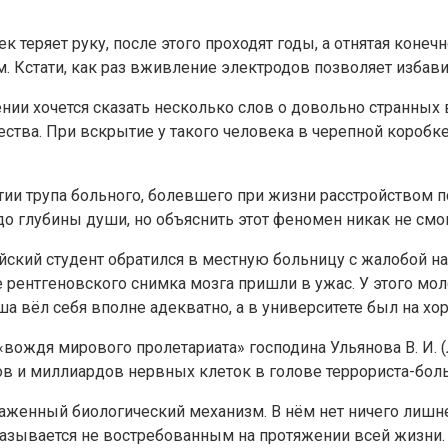
к теряет руку, после этого проходят годы, а отнятая коне
Кстати, как раз вживление электродов позволяет избавить
чении хочется сказать несколько слов о довольно странных 
ства. При вскрытие у такого человека в черепной коробк
ии трупа больного, болевшего при жизни расстройством п
о глубины души, но объяснить этот феномен никак не смог
ский студент обратился в местную больницу с жалобой на
е рентгеновского снимка мозга пришли в ужас. У этого мо
ша вёл себя вполне адекватно, а в университете был на хо
а «вождя мирового пролетариата» господина Ульянова В. И.
ов и миллиардов нервных клеток в голове террориста-бол
аженный биологический механизм. В нём нет ничего лишн
азывается не востребованным на протяжении всей жизни. 