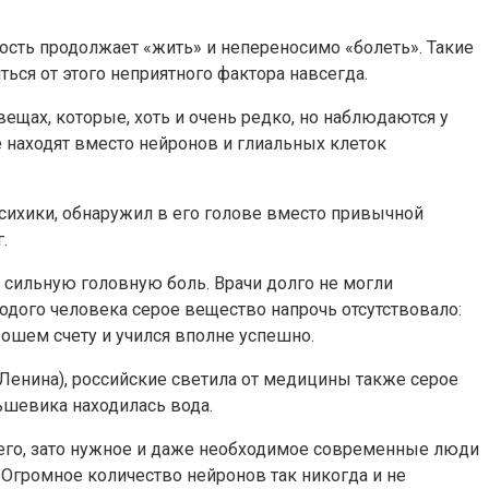
чность продолжает «жить» и непереносимо «болеть». Такие
ся от этого неприятного фактора навсегда.
вещах, которые, хоть и очень редко, но наблюдаются у
е находят вместо нейронов и глиальных клеток
сихики, обнаружил в его голове вместо привычной
.
 сильную головную боль. Врачи долго не могли
лодого человека серое вещество напрочь отсутствовало:
рошем счету и учился вполне успешно.
 (Ленина), российские светила от медицины также серое
ьшевика находилась вода.
его, зато нужное и даже необходимое современные люди
Огромное количество нейронов так никогда и не