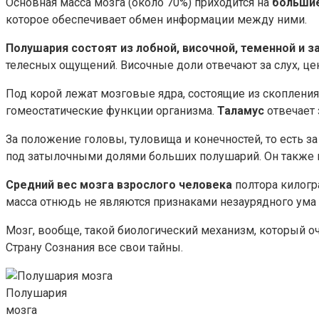
Основная масса мозга (около 70%) приходится на
больши
которое обеспечивает обмен информации между ними.
Полушария состоят из лобной, височной, теменной и 
телесных ощущений. Височные доли отвечают за слух, цен
Под корой лежат мозговые ядра, состоящие из скопления
гомеостатические функции организма.
Таламус
отвечает 
За положение головы, туловища и конечностей, то есть за
под затылочными долями больших полушарий. Он также
Средний вес мозга взрослого человека
полтора килогр
масса отнюдь не являются признаками незаурядного ума 
Мозг, вообще, такой биологический механизм, который оч
Страну Сознания все свои тайны.
Полушария
мозга