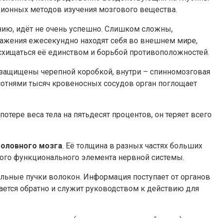
ционных методов изучения мозгового вещества.
ению, идёт не очень успешно. Слишком сложны,
тражения ежесекундно находят себя во внешнем мире,
хищаться её единством и борьбой противоположностей.
 защищены черепной коробкой, внутри – спинномозговая
 сотнями тысяч кровеносных сосудов орган поглощает
тере веса тела на пятьдесят процентов, он теряет всего
головного мозга
. Её толщина в разных частях больших
ного функционального элемента нервной системы.
льные пучки волокон. Информация поступает от органов
лается обратно и служит руководством к действию для