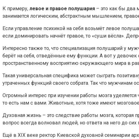
К примеру,
левое и правое полушария
– это как бы два 
занимается логическим, абстрактным мышлением, право
Если управление психикой на себя возьмёт левое полуша
если доминировать начнёт правое, то «суши вёсла». Депр
Интересно также то, что специализация полушарий у муж
берёт на себя, отведённые ему функции. А вот у девочек
пространственному восприятию окружающего мира в рав
Такая универсальная специфика может сыграть позитивн
утраченных функций своего собрата. Так что мужчинам ос
Огромный интерес при изучении работы мозга уделяется
то есть нам с вами. Животные, хотя тоже имеют мозговое
Духовная жизнь – это следствие работы мозга, которая п
вопрос всегда волновал людей, но ответа на него до сих п
Ещё в XIX веке ректор Киевской духовной семинарии ар