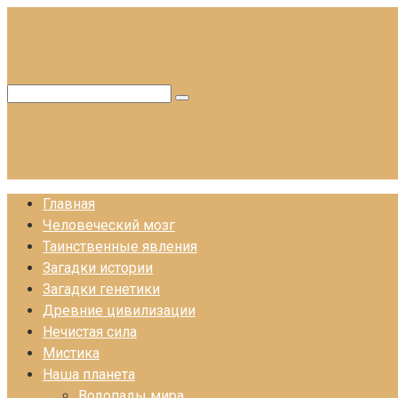
Перейти
к
контенту
Поиск:
Главная
Человеческий мозг
Таинственные явления
Загадки истории
Загадки генетики
Древние цивилизации
Нечистая сила
Мистика
Наша планета
Водопады мира