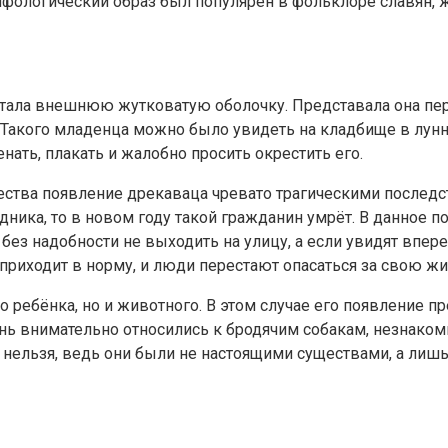
мифологический образ был популярен в фольклоре славян,
тала внешнюю жутковатую оболочку. Представала она пер
Такого младенца можно было увидеть на кладбище в лунну
нать, плакать и жалобно просить окрестить его.
ества появление дрекаваца чревато трагическими последс
ника, то в новом году такой гражданин умрёт. В данное п
 без надобности не выходить на улицу, а если увидят впер
приходит в норму, и люди перестают опасаться за свою жи
ко ребёнка, но и животного. В этом случае его появление 
ь внимательно относились к бродячим собакам, незнаком
о нельзя, ведь они были не настоящими существами, а ли