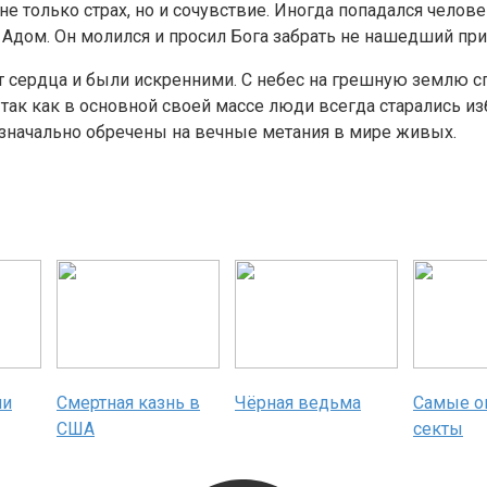
олько страх, но и сочувствие. Иногда попадался человек
й Адом. Он молился и просил Бога забрать не нашедший пр
т сердца и были искренними. С небес на грешную землю сп
так как в основной своей массе люди всегда старались изб
начально обречены на вечные метания в мире живых.
ми
Смертная казнь в
Чёрная ведьма
Самые о
США
секты