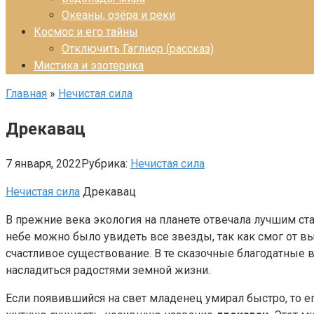
Океаны, озёра и реки
Космос и его тайны
Отключить Гаглиор (рассказ)
Мистика и эзотерика
Главная
»
Нечистая сила
Дрекавац
7 января, 2022
Рубрика:
Нечистая сила
Нечистая сила
Дрекавац
В прежние века экология на планете отвечала лучшим ст
небе можно было увидеть все звезды, так как смог от в
счастливое существование. В те сказочные благодатные 
насладиться радостями земной жизни.
Если появившийся на свет младенец умирал быстро, то ег