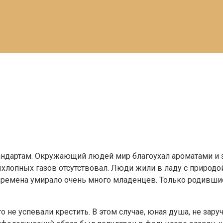
андартам. Окружающий людей мир благоухал ароматами и з
ыхлопных газов отсутствовал. Люди жили в ладу с природ
времена умирало очень много младенцев. Только родившись
о не успевали крестить. В этом случае, юная душа, не за