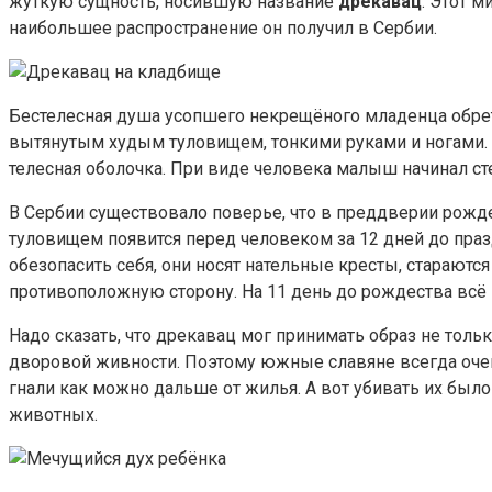
жуткую сущность, носившую название
дрекавац
. Этот 
наибольшее распространение он получил в Сербии.
Бестелесная душа усопшего некрещёного младенца обре
вытянутым худым туловищем, тонкими руками и ногами. 
телесная оболочка. При виде человека малыш начинал сте
В Сербии существовало поверье, что в преддверии рожд
туловищем появится перед человеком за 12 дней до празд
обезопасить себя, они носят нательные кресты, стараются
противоположную сторону. На 11 день до рождества всё 
Надо сказать, что дрекавац мог принимать образ не толь
дворовой живности. Поэтому южные славяне всегда очен
гнали как можно дальше от жилья. А вот убивать их был
животных.