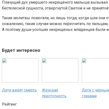
Плачущий дух умершего некрещёного малыша вызывал не т
бестелесной сущности, отвергнутой Светом и не принято
Такие молитвы помогали, но лишь тогда, когда шли они о
сожалению, такие случаи можно пересчитать по пальцам, 
А поэтому души усопших некрещёных младенцев были из
Будет интересно
Дети видят смерть
Женская
Дети с чёрны
преступность
глазами
Рейтинг