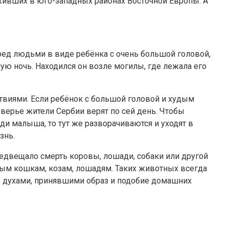
 живших в юго-западных районах Восточной Европы. А
ед людьми в виде ребёнка с очень большой головой,
ю ночь. Находился он возле могилы, где лежала его
твиями. Если ребёнок с большой головой и худым
оверье жители Сербии верят по сей день. Чтобы
еди малыша, то тут же разворачиваются и уходят в
знь.
предвещало смерть коровы, лошади, собаки или другой
ым кошкам, козам, лошадям. Таких животных всегда
шь духами, принявшими образ и подобие домашних