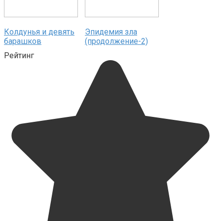
Колдунья и девять
Эпидемия зла
барашков
(продолжение-2)
Рейтинг