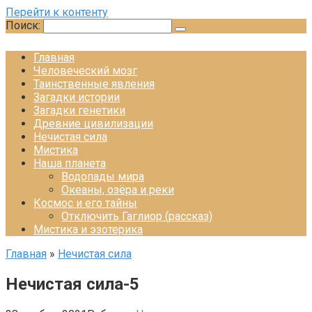
Перейти к контенту
Поиск:
Главная
Человеческий мозг
Таинственные явления
Загадки истории
Загадки генетики
Древние цивилизации
Нечистая сила
Мистика
Наша планета
Водопады мира
Океаны, озёра и реки
Космос и его тайны
Отключить Гаглиор (рассказ)
Мистика и эзотерика
Главная
»
Нечистая сила
Нечистая сила-5