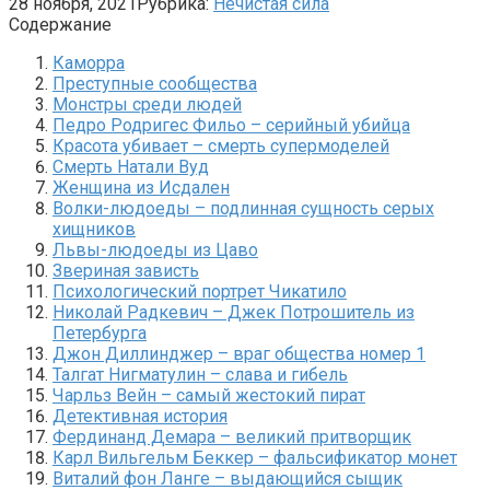
28 ноября, 2021
Рубрика:
Нечистая сила
Содержание
Каморра
Преступные сообщества
Монстры среди людей
Педро Родригес Фильо – серийный убийца
Красота убивает – смерть супермоделей
Смерть Натали Вуд
Женщина из Исдален
Волки-людоеды – подлинная сущность серых
хищников
Львы-людоеды из Цаво
Звериная зависть
Психологический портрет Чикатило
Николай Радкевич – Джек Потрошитель из
Петербурга
Джон Диллинджер – враг общества номер 1
Талгат Нигматулин – слава и гибель
Чарльз Вейн – самый жестокий пират
Детективная история
Фердинанд Демара – великий притворщик
Карл Вильгельм Беккер – фальсификатор монет
Виталий фон Ланге – выдающийся сыщик