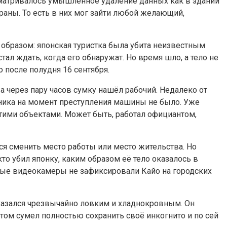
росматривалось умышленное удаление данных как в здании
раны. То есть в них мог зайти любой желающий,
образом: японская туристка была убита неизвестным
стал ждать, когда его обнаружат. Но время шло, а тело не
о после полудня 16 сентября.
а через пару часов сумку нашёл рабочий. Недалеко от
пника на момент преступления машины не было. Уже
этими объектами. Может быть, работал официантом,
ся сменить место работы или место жительства. Но
то убил японку, каким образом её тело оказалось в
чные видеокамеры не зафиксировали Кайо на городских
оказался чрезвычайно ловким и хладнокровным. Он
том сумел полностью сохранить своё инкогнито и по сей