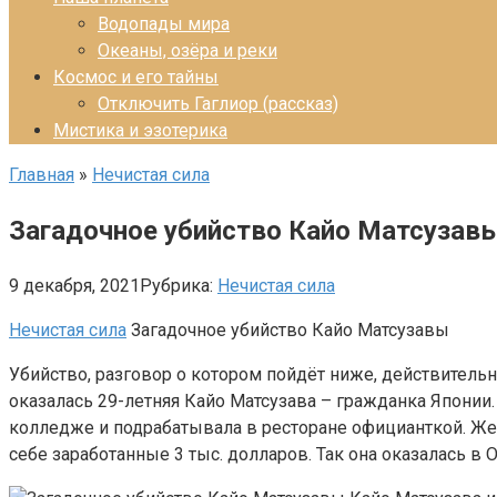
Водопады мира
Океаны, озёра и реки
Космос и его тайны
Отключить Гаглиор (рассказ)
Мистика и эзотерика
Главная
»
Нечистая сила
Загадочное убийство Кайо Матсузав
9 декабря, 2021
Рубрика:
Нечистая сила
Нечистая сила
Загадочное убийство Кайо Матсузавы
Убийство, разговор о котором пойдёт ниже, действитель
оказалась 29-летняя Кайо Матсузава – гражданка Японии.
колледже и подрабатывала в ресторане официанткой. Жен
себе заработанные 3 тыс. долларов. Так она оказалась в О