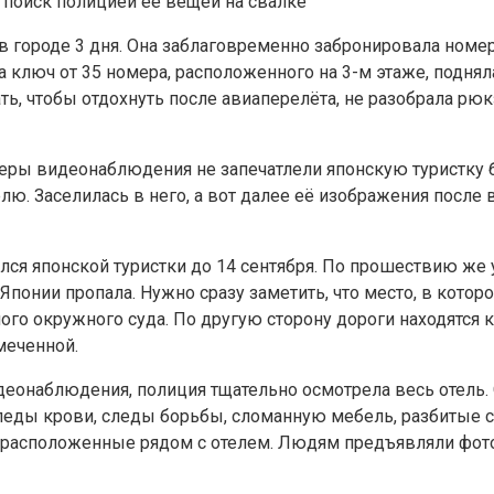
 поиск полицией её вещей на свалке
в городе 3 дня. Она заблаговременно забронировала номер
ключ от 35 номера, расположенного на 3-м этаже, подняла
ать, чтобы отдохнуть после авиаперелёта, не разобрала рюк
меры видеонаблюдения не запечатлели японскую туристку 
ю. Заселилась в него, а вот далее её изображения после 
тился японской туристки до 14 сентября. По прошествию ж
Японии пропала. Нужно сразу заметить, что место, в котор
ого окружного суда. По другую сторону дороги находятся 
меченной.
онаблюдения, полиция тщательно осмотрела весь отель. О
леды крови, следы борьбы, сломанную мебель, разбитые ст
 расположенные рядом с отелем. Людям предъявляли фотог