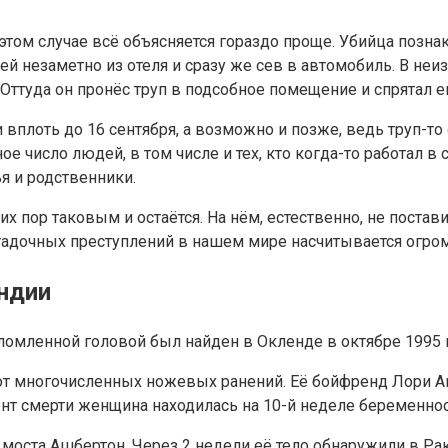
том случае всё объясняется гораздо проще. Убийца познак
ей незаметно из отеля и сразу же сев в автомобиль. В неи
 Оттуда он пронёс труп в подсобное помещение и спрятал е
 вплоть до 16 сентября, а возможно и позже, ведь труп-то
е число людей, в том числе и тех, кто когда-то работал в с
я и родственники.
 пор таковым и остаётся. На нём, естественно, не постави
гадочных преступлений в нашем мире насчитывается огром
ндии
ломленной головой был найден в Окленде в октябре 1995 
 от многочисленных ножевых ранений. Её бойфренд Лори А
мент смерти женщина находилась на 10-й неделе беременнос
 моста Ашбертон. Через 2 недели её тело обнаружили в Рак