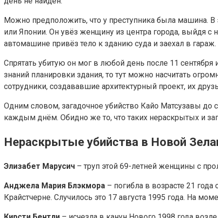
день не найден.
Можно предположить, что у преступника была машина. В э
или Японии. Он увёз женщину из центра города, выйдя с н
автомашине привёз тело к зданию суда и заехал в гараж.
Спрятать убитую он мог в любой день после 11 сентября и
знаний планировки здания, то тут можно насчитать огромно
сотрудники, создававшие архитектурный проект, их друзь
Одним словом, загадочное убийство Кайо Матсузавы до сих
каждым днём. Обидно же то, что таких нераскрытых и за
Нераскрытые убийства в Новой Зела
Элизабет Марусич
– труп этой 69-летней женщины с про
Анджела Мария Блэкмора
– погибла в возрасте 21 года
Крайстчерне. Случилось это 17 августа 1995 года. На мо
Кирсти Бентли
– исчезла в канун Нового 1998 года возле