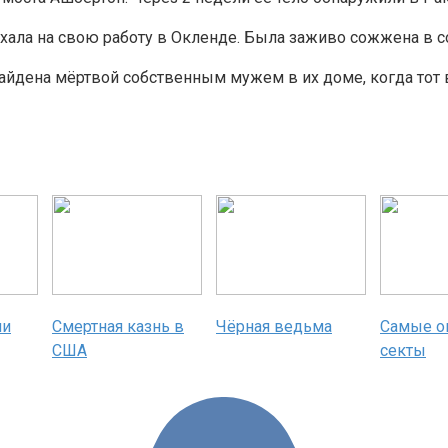
 ехала на свою работу в Окленде. Была заживо сожжена в 
йдена мёртвой собственным мужем в их доме, когда тот ве
ми
Смертная казнь в
Чёрная ведьма
Самые о
США
секты