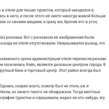
 в отеле для пеших туристов, который находился в
сь в него, и после этого её никто никогда живой больше
зак со своими вещами, а сразу же, бросив его в угол,
без рюкзака. Вот с рюкзаком её изображения были.
выхода из отеля отсутствовали. Напрашивался вывод, что
е указанного срока администрация отеля перенесла рюкзак
ом поселилась Кайо, является деловым центром города. В
крупный банк и торговый центр. Этот район всегда был
днако, скорее всего, осмотр был не столь уж и
ёкла, но ничего такого не обнаружили. Тогда местные
рафии туристки и спрашивали, видел ли кто-нибудь эту