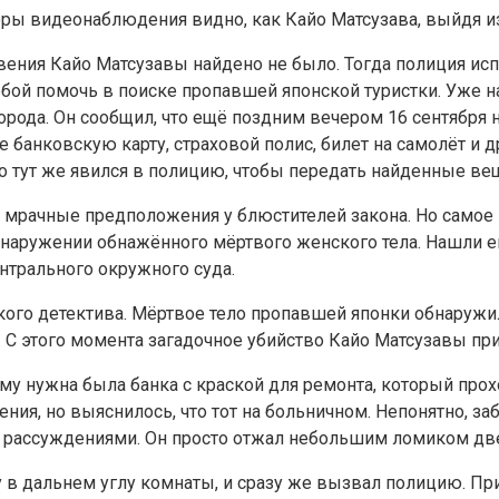
ры видеонаблюдения видно, как Кайо Матсузава, выйдя из
вения Кайо Матсузавы найдено не было. Тогда полиция ис
бой помочь в поиске пропавшей японской туристки. Уже н
рода. Он сообщил, что ещё поздним вечером 16 сентября 
банковскую карту, страховой полис, билет на самолёт и д
 то тут же явился в полицию, чтобы передать найденные ве
 мрачные предположения у блюстителей закона. Но самое и
бнаружении обнажённого мёртвого женского тела. Нашли е
нтрального окружного суда.
ого детектива. Мёртвое тело пропавшей японки обнаружил
 С этого момента загадочное убийство Кайо Матсузавы пр
му нужна была банка с краской для ремонта, который прох
ия, но выяснилось, что тот на больничном. Непонятно, заб
ми рассуждениями. Он просто отжал небольшим ломиком две
у в дальнем углу комнаты, и сразу же вызвал полицию. 