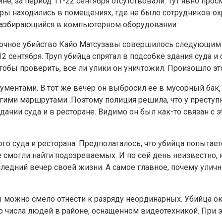
ине, за период 11-22 сентября отсутствовали. Тут явно п
еры находились в помещениях, где не было сотрудников ох
азбирающийся в компьютерном оборудовании.
адочное убийство Кайо Матсузавы совершилось следующим 
2 сентября. Труп убийца спрятал в подсобке здания суда и 
чтобы проверить, все ли улики он уничтожил. Произошло эт
ументами. В тот же вечер он выбросил её в мусорный бак, 
огими маршрутами. Поэтому полиция решила, что у престу
нии суда и в ресторане. Видимо он был как-то связан с 
о суда и ресторана. Предполагалось, что убийца попытает
смогли найти подозреваемых. И по сей день неизвестно, к
следний вечер своей жизни. А самое главное, почему ули
вы можно смело отнести к разряду неординарных. Убийца 
 числа людей в районе, оснащённом видеотехникой. При э