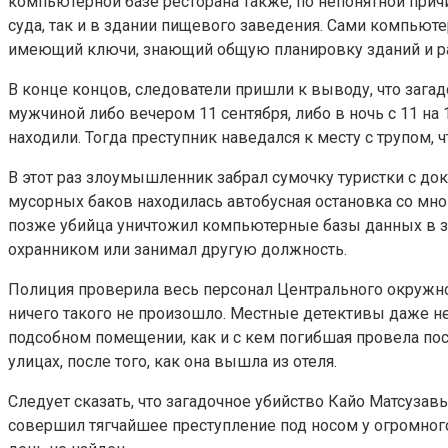
компьютерной базе ресторана также, по непонятной прич
суда, так и в здании пищевого заведения. Сами компьют
имеющий ключи, знающий общую планировку зданий и р
В конце концов, следователи пришли к выводу, что заг
мужчиной либо вечером 11 сентября, либо в ночь с 11 на 1
находили. Тогда преступник наведался к месту с трупом, 
В этот раз злоумышленник забрал сумочку туристки с док
мусорных баков находилась автобусная остановка со мн
позже убийца уничтожил компьютерные базы данных в зда
охранником или занимал другую должность.
Полиция проверила весь персонал Центрального окружног
ничего такого не произошло. Местные детективы даже не 
подсобном помещении, как и с кем погибшая провела по
улицах, после того, как она вышла из отеля.
Следует сказать, что загадочное убийство Кайо Матсуза
совершил тягчайшее преступление под носом у огромного