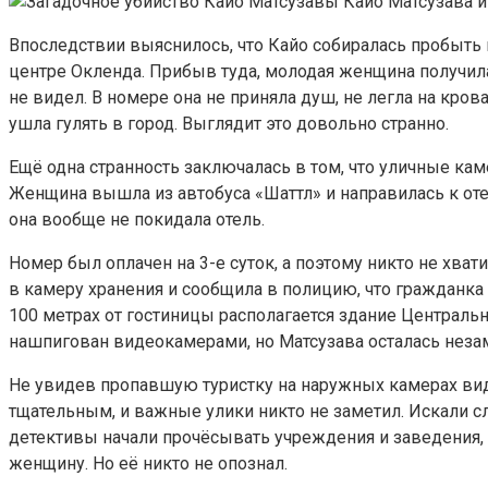
Кайо Матсузава и
Впоследствии выяснилось, что Кайо собиралась пробыть 
центре Окленда. Прибыв туда, молодая женщина получила 
не видел. В номере она не приняла душ, не легла на кров
ушла гулять в город. Выглядит это довольно странно.
Ещё одна странность заключалась в том, что уличные ка
Женщина вышла из автобуса «Шаттл» и направилась к отел
она вообще не покидала отель.
Номер был оплачен на 3-е суток, а поэтому никто не хва
в камеру хранения и сообщила в полицию, что гражданка 
100 метрах от гостиницы располагается здание Центральн
нашпигован видеокамерами, но Матсузава осталась неза
Не увидев пропавшую туристку на наружных камерах виде
тщательным, и важные улики никто не заметил. Искали с
детективы начали прочёсывать учреждения и заведения,
женщину. Но её никто не опознал.