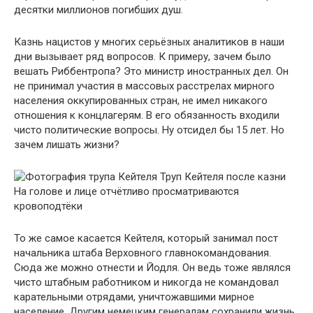
десятки миллионов погибших душ.
Казнь нацистов у многих серьёзных аналитиков в наши
дни вызывает ряд вопросов. К примеру, зачем было
вешать Риббентропа? Это министр иностранных дел. Он
не принимал участия в массовых расстрелах мирного
населения оккупированных стран, не имел никакого
отношения к концлагерям. В его обязанность входили
чисто политические вопросы. Ну отсидел бы 15 лет. Но
зачем лишать жизни?
Труп Кейтеля после казни
На голове и лице отчётливо просматриваются
кровоподтёки
То же самое касается Кейтеля, который занимал пост
начальника штаба Верховного главнокомандования.
Сюда же можно отнести и Йодля. Он ведь тоже являлся
чисто штабным работником и никогда не командовал
карательными отрядами, уничтожавшими мирное
население. Другим немецким генералам сохранили жизнь,