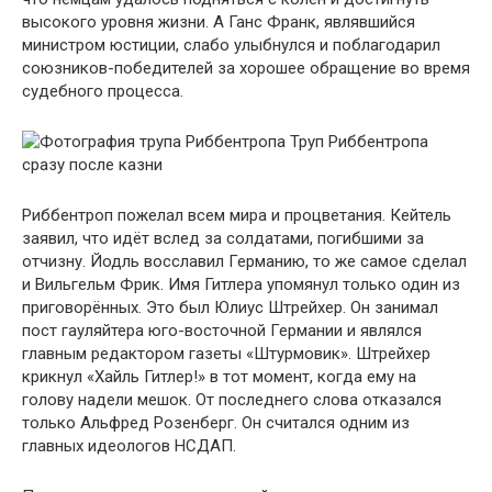
высокого уровня жизни. А Ганс Франк, являвшийся
министром юстиции, слабо улыбнулся и поблагодарил
союзников-победителей за хорошее обращение во время
судебного процесса.
Труп Риббентропа
сразу после казни
Риббентроп пожелал всем мира и процветания. Кейтель
заявил, что идёт вслед за солдатами, погибшими за
отчизну. Йодль восславил Германию, то же самое сделал
и Вильгельм Фрик. Имя Гитлера упомянул только один из
приговорённых. Это был Юлиус Штрейхер. Он занимал
пост гауляйтера юго-восточной Германии и являлся
главным редактором газеты «Штурмовик». Штрейхер
крикнул «Хайль Гитлер!» в тот момент, когда ему на
голову надели мешок. От последнего слова отказался
только Альфред Розенберг. Он считался одним из
главных идеологов НСДАП.