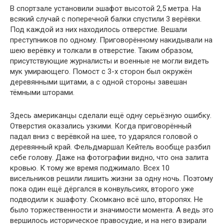
В спортзале установили эшафот высотой 2,5 метра. На
всякий случай с поперечной балки спустили 3 верёвки.
Под каждой из них находилось отверстие. Вешали
преступников по одному. Приговорённому накидывали на
шею верёвку и толкали в отверстие. Таким образом,
присутствующие журналисты и военные не могли видеть
мук умирающего. Помост с 3-х сторон был окружён
деревянными щитами, а с одной стороны завешан
тёмными шторами.
Здесь американцы сделали ещё одну серьёзную ошибку.
Отверстия оказались узкими. Когда приговорённый
падал вниз с верёвкой на шее, то ударялся головой о
деревянный край. Фельдмаршал Кейтель вообще разбил
себе голову. Даже на фотографии видно, что она залита
кровью. К тому же время поджимало. Всех 10
висельников решили лишить жизни за одну ночь. Поэтому
пока один ещё дёргался в конвульсиях, второго уже
подводили к эшафоту. Скомкано всё шло, второпях. Не
было торжественности и значимости момента. А ведь это
вершилось историческое правосудие, и на него взирали