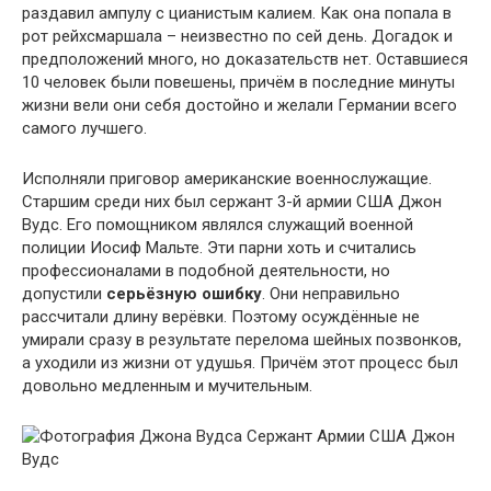
раздавил ампулу с цианистым калием. Как она попала в
рот рейхсмаршала – неизвестно по сей день. Догадок и
предположений много, но доказательств нет. Оставшиеся
10 человек были повешены, причём в последние минуты
жизни вели они себя достойно и желали Германии всего
самого лучшего.
Исполняли приговор американские военнослужащие.
Старшим среди них был сержант 3-й армии США Джон
Вудс. Его помощником являлся служащий военной
полиции Иосиф Мальте. Эти парни хоть и считались
профессионалами в подобной деятельности, но
допустили
серьёзную ошибку
. Они неправильно
рассчитали длину верёвки. Поэтому осуждённые не
умирали сразу в результате перелома шейных позвонков,
а уходили из жизни от удушья. Причём этот процесс был
довольно медленным и мучительным.
Сержант Армии США Джон
Вудс