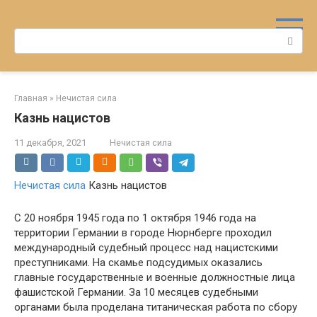
Перейти
к
Поиск:
контенту
Главная
»
Нечистая сила
Казнь нацистов
11 декабря, 2021
Нечистая сила
Нечистая сила
Казнь нацистов
С 20 ноября 1945 года по 1 октября 1946 года на
территории Германии в городе Нюрнберге проходил
международный судебный процесс над нацистскими
преступниками. На скамье подсудимых оказались
главные государственные и военные должностные лица
фашистской Германии. За 10 месяцев судебными
органами была проделана титаническая работа по сбору