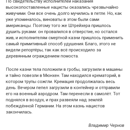
По свидетельству исполнителей наказания
высокопоставленные нацисты оказались чрезвычайно
живучими. Они все очень долго мучились в петле. Но, как
уже упоминалось, виноваты в этом были сами
американцы. Поэтому того же Штрейхера пришлось
душить руками: он провалился в отверстие, но остался
жив, и исполнителям смертной казни пришлось применить
самый примитивный способ удушения. Благо, этого не
видели репортёры, так как всё происходило за
деревянным ограждением помоста.
После казни тела положили в гробы, загрузили в машины
и тайно повезли в Мюнхен. Там находился крематорий, в
котором трупы сожгли. Кремация продолжалась весь
день. Вечером пепел загрузили в контейнер и отправили
его на военный аэродром. Там перенесли в самолёт. Тот
поднялся в воздух, и прах развеяли над землёй
побеждённой Германии. На этом казнь нацистов
закончилась.
Владимир Чернов