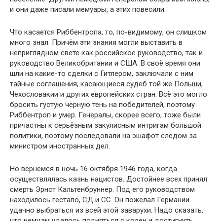
и они даже писали мемуары, а этих повесили.
Что касается Риббентропа, то, по-видимому, он слишком
много знал. Причём эти знания могли выставить в
неприглядном свете как российское руководство, так и
руководство Великобритании и США. В своё время они
шли на какие-то сделки с Гитлером, заключали с ним
тайные соглашения, касающиеся судеб той же Польши,
Чехословакии и других европейских стран. Всё это могло
бросить густую чёрную тень на победителей, поэтому
Риббентроп и умер. Генералы, скорее всего, тоже были
причастны к серьёзным закулисным интригам большой
политики, поэтому последовали на эшафот следом за
министром иностранных дел.
Но вернёмся в ночь 16 октября 1946 года, когда
осуществлялась казнь нацистов. Достойнее всех принял
смерть Эрнст Кальтенбруннер. Под его руководством
находилось гестапо, СД и СС. Он пожелал Германии
удачно выбраться из всей этой заварухи. Надо сказать,
что немцам удалось подняться с колен и достигнуть