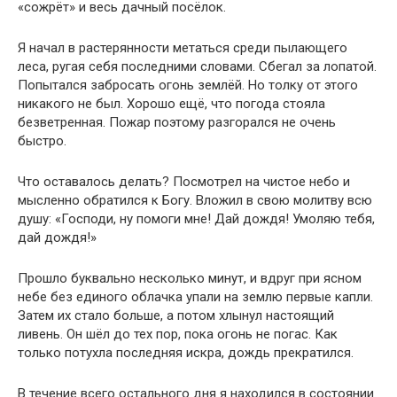
«сожрёт» и весь дачный посёлок.
Я начал в растерянности метаться среди пылающего
леса, ругая себя последними словами. Сбегал за лопатой.
Попытался забросать огонь землёй. Но толку от этого
никакого не был. Хорошо ещё, что погода стояла
безветренная. Пожар поэтому разгорался не очень
быстро.
Что оставалось делать? Посмотрел на чистое небо и
мысленно обратился к Богу. Вложил в свою молитву всю
душу: «Господи, ну помоги мне! Дай дождя! Умоляю тебя,
дай дождя!»
Прошло буквально несколько минут, и вдруг при ясном
небе без единого облачка упали на землю первые капли.
Затем их стало больше, а потом хлынул настоящий
ливень. Он шёл до тех пор, пока огонь не погас. Как
только потухла последняя искра, дождь прекратился.
В течение всего остального дня я находился в состоянии