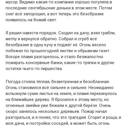
мусор. Видимо какая-то компания хорошо погуляла в
последние сентябрьские деньки в этом месте. Потом
снег всё запорошил, а вот теперь это безобразие
появилось на божий свет.
Я решил навести порядок. Сходил на дачу, взял грабли,
метлу и вернулся обратно. Собрал и сгрёб всё
безобразие в одну кучу и поджёг её. Огонь весело
побежал по прошлогодней листве и обрывкам газет.
Вскоре пламя разгорелось, и стало безжалостно
пожирать консервные банки, какие-то тряпки и другие
остатки чьего-то пиршества.
Погода стояла тёплая, безветренная и безоблачная.
Огонь становился всё сильнее и сильнее. Неожиданно
вспыхнули сухие листья на земле, и пламя перекинулось
на ближайшее дерево. Я бросился к этому месту, но
огненные змейки уже бежали к другой берёзе. Очень
скоро занялось несколько деревьев. Пожар начал
разгораться, и я понял, что это трагедия. Сгорит и роща, и
моя дача, и постройки соседей, а может быть огонь