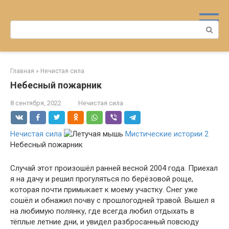
Перейти
к
Поиск:
контенту
Главная
»
Нечистая сила
Небесный пожарник
8 сентября, 2022
Нечистая сила
Нечистая сила
Мистические истории 2
Небесный пожарник
Случай этот произошёл ранней весной 2004 года. Приехал
я на дачу и решил прогуляться по берёзовой роще,
которая почти примыкает к моему участку. Снег уже
сошёл и обнажил почву с прошлогодней травой. Вышел я
на любимую полянку, где всегда любил отдыхать в
тёплые летние дни, и увидел разбросанный повсюду